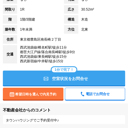
間取り
1R
広さ
30.52m²
階
1階/3階建
構造
木造
築年数
1年未満
方位
北東
住所
東京都豊島区南長崎２丁目
西武池袋線/椎名町駅/徒歩11分
都営大江戸線/落合南長崎駅/徒歩9分
交通
西武池袋線/東長崎駅/徒歩15分
西武新宿線/中井駅/徒歩15分
1分で完了！
空室状況をお問合せ
電話でお問合せ
希望日時を選んで内見予約
不動産会社からのコメント
タウンハウジングでご予約受付中♪