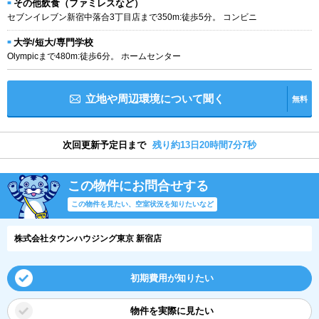
その他飲食（ファミレスなど）
セブンイレブン新宿中落合3丁目店まで350m:徒歩5分。 コンビニ
大学/短大/専門学校
Olympicまで480m:徒歩6分。 ホームセンター
立地や周辺環境について聞く
無料
次回更新予定日まで
残り約13日20時間7分6秒
この物件にお問合せする
この物件を見たい、空室状況を知りたいなど
株式会社タウンハウジング東京 新宿店
初期費用が知りたい
物件を実際に見たい