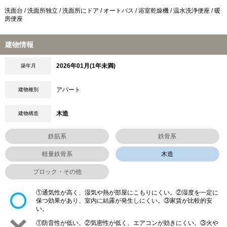
洗面台 / 洗面所独立 / 洗面所にドア / オートバス / 浴室乾燥機 / 温水洗浄便座 / 暖
房便座
建物情報
2026年01月(1年未満)
築年月
アパート
建物種別
木造
建物構造
鉄筋系
鉄骨系
軽量鉄骨系
木造
ブロック・その他
①通気性が高く、湿気や熱が部屋にこもりにくい。②湿度を一定に
保つ効果があり、室内に結露が発生しにくい。③家賃が比較的安
い。
①防音性が低い。②気密性が低く、エアコンが効きにくい。③火や