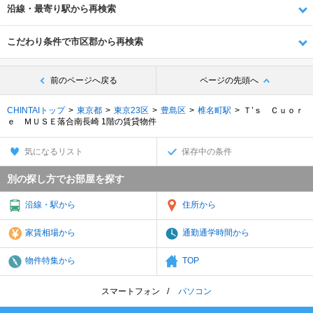
沿線・最寄り駅から再検索
こだわり条件で市区郡から再検索
前のページへ戻る
ページの先頭へ
CHINTAIトップ
東京都
東京23区
豊島区
椎名町駅
Ｔ’ｓ Ｃｕｏｒ
ｅ ＭＵＳＥ落合南長崎 1階の賃貸物件
気になるリスト
保存中の条件
別の探し方でお部屋を探す
沿線・駅から
住所から
家賃相場から
通勤通学時間から
物件特集から
TOP
スマートフォン
パソコン