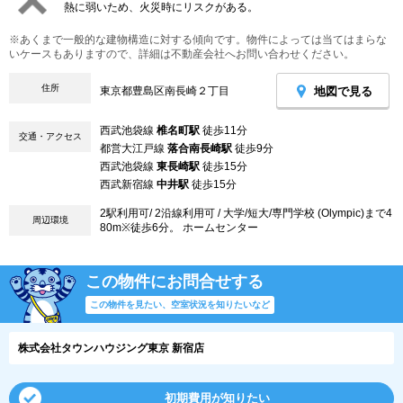
熱に弱いため、火災時にリスクがある。
※あくまで一般的な建物構造に対する傾向です。物件によっては当てはまらな
いケースもありますので、詳細は不動産会社へお問い合わせください。
住所
地図で見る
東京都豊島区南長崎２丁目
西武池袋線
椎名町駅
徒歩11分
交通・アクセス
都営大江戸線
落合南長崎駅
徒歩9分
西武池袋線
東長崎駅
徒歩15分
西武新宿線
中井駅
徒歩15分
2駅利用可/ 2沿線利用可 / 大学/短大/専門学校 (Olympic)まで4
周辺環境
80m※徒歩6分。 ホームセンター
この物件にお問合せする
この物件を見たい、空室状況を知りたいなど
株式会社タウンハウジング東京 新宿店
初期費用が知りたい