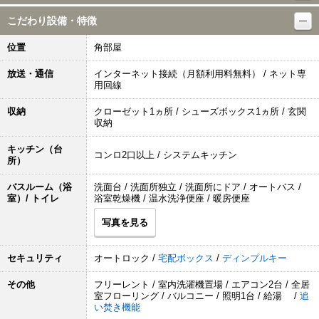
こだわり設備・特徴
位置
角部屋
放送・通信
インターネット接続（月額利用料無料） / ネット専
用回線
収納
クローゼット1ヵ所 / シューズボックス1ヵ所 / 玄関
収納
キッチン（台
コンロ2口以上 / システムキッチン
所）
バスルーム（浴
洗面台 / 洗面所独立 / 洗面所にドア / オートバス /
室）/ トイレ
浴室乾燥機 / 温水洗浄便座 / 暖房便座
写真を見る
セキュリティ
オートロック /
宅配ボックス
/
ディンプルキー
その他
フリーレント / 室内洗濯機置場 / エアコン2台 / 全居
室フローリング / バルコニー / 照明1台 / 給湯 /
追
い焚き機能