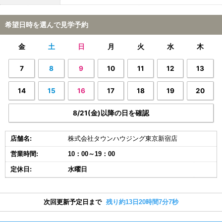
希望日時を選んで見学予約
金
土
日
月
火
水
木
7
8
9
10
11
12
13
14
15
16
17
18
19
20
8/21(金)以降の日を確認
店舗名:
株式会社タウンハウジング東京新宿店
営業時間:
10：00～19：00
定休日:
水曜日
次回更新予定日まで
残り約13日20時間7分6秒