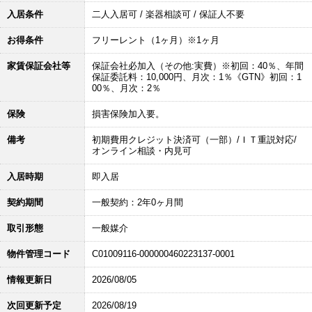
入居条件
二人入居可 / 楽器相談可 / 保証人不要
お得条件
フリーレント（1ヶ月）※1ヶ月
家賃保証会社等
保証会社必加入（その他:実費）※初回：40％、年間
保証委託料：10,000円、月次：1％《GTN》初回：1
00％、月次：2％
保険
損害保険加入要。
備考
初期費用クレジット決済可（一部）/ＩＴ重説対応/
オンライン相談・内見可
入居時期
即入居
契約期間
一般契約：2年0ヶ月間
取引形態
一般媒介
物件管理コード
C01009116-000000460223137-0001
情報更新日
2026/08/05
次回更新予定
2026/08/19