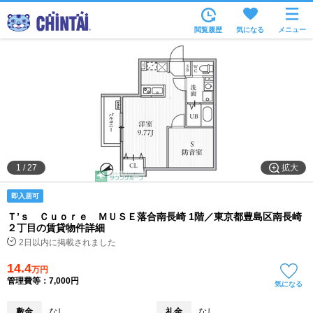
お部屋を探す
閲覧履歴
気になる
メニュー
沿線・駅から
住所から
家賃相場から
通勤通学時間から
物件特集から
拡大
1
/
27
不動産会社から
即入居可
TOP
Ｔ’ｓ Ｃｕｏｒｅ ＭＵＳＥ落合南長崎 1階／東京都豊島区南長崎
２丁目の賃貸物件詳細
2日以内に掲載されました
14.4
万円
管理費等：7,000円
気になる
敷金
なし
礼金
なし