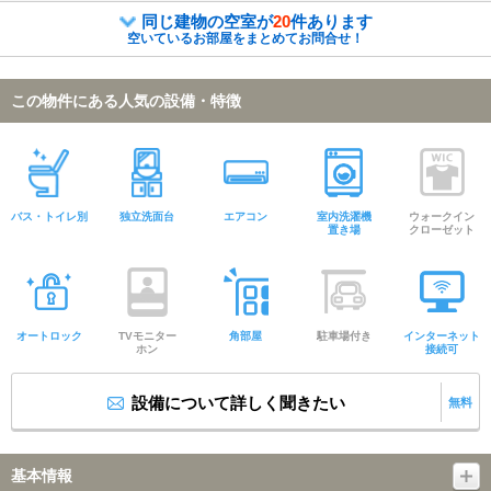
同じ建物の空室が
20
件あります
空いているお部屋をまとめてお問合せ！
この物件にある人気の設備・特徴
バス・トイレ別
独立洗面台
エアコン
室内洗濯機
ウォークイン
置き場
クローゼット
オートロック
TVモニター
角部屋
駐車場付き
インターネット
ホン
接続可
設備について詳しく聞きたい
無料
基本情報