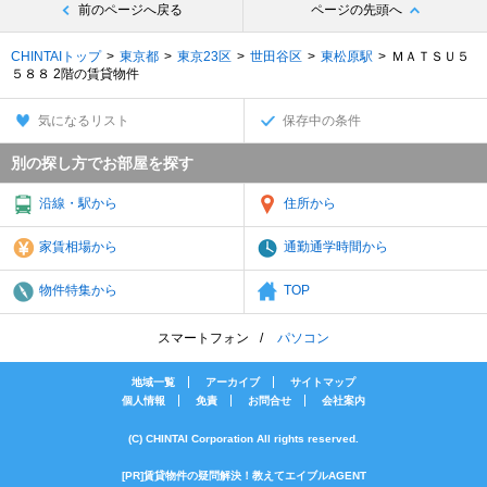
前のページへ戻る
ページの先頭へ
CHINTAIトップ
東京都
東京23区
世田谷区
東松原駅
ＭＡＴＳＵ５
５８８ 2階の賃貸物件
気になるリスト
保存中の条件
別の探し方でお部屋を探す
沿線・駅から
住所から
家賃相場から
通勤通学時間から
物件特集から
TOP
スマートフォン
パソコン
地域一覧
アーカイブ
サイトマップ
個人情報
免責
お問合せ
会社案内
(C) CHINTAI Corporation All rights reserved.
[PR]賃貸物件の疑問解決！教えてエイブルAGENT