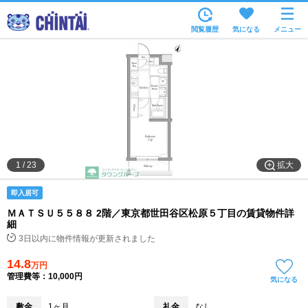
お部屋を探す
閲覧履歴
気になる
メニュー
沿線・駅から
住所から
家賃相場から
通勤通学時間から
物件特集から
拡大
1
/
23
不動産会社から
即入居可
TOP
ＭＡＴＳＵ５５８８ 2階／東京都世田谷区松原５丁目の賃貸物件詳
細
3日以内に物件情報が更新されました
14.8
万円
管理費等：10,000円
気になる
敷金
1ヶ月
礼金
なし