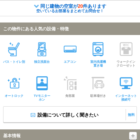
同じ建物の空室が
20
件あります
空いているお部屋をまとめてお問合せ！
この物件にある人気の設備・特徴
バス・トイレ別
独立洗面台
エアコン
室内洗濯機
ウォークイン
置き場
クローゼット
オートロック
TVモニター
角部屋
駐車場付き
インターネット
ホン
接続可
設備について詳しく聞きたい
無料
基本情報