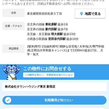
いケースもありますので、詳細は不動産会社へお問い合わせください。
住所
地図で見る
東京都世田谷区松原５丁目
京王井の頭線
東松原駅
徒歩1分
交通・アクセス
京王井の頭線
新代田駅
徒歩7分
京王線・京王新線
明大前駅
徒歩13分
小田急小田原線
世田谷代田駅
徒歩14分
2駅利用可/ 2沿線利用可/ 閑静な住宅地 / 大学/短大/専門学校
周辺環境
(私立明治大学和泉キャンパス)まで1330m※徒歩17分。 大
学・短大
この物件にお問合せする
この物件を見たい、空室状況を知りたいなど
株式会社タウンハウジング東京 新宿店
初期費用が知りたい