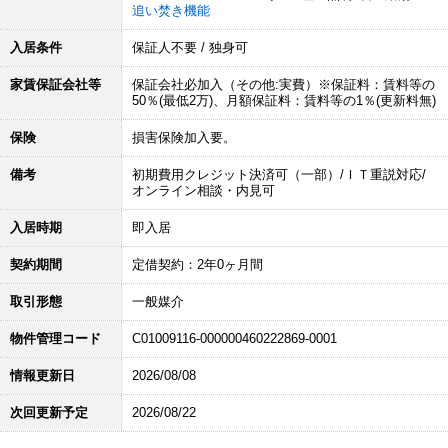
追い焚き機能
入居条件
保証人不要 / 独身可
家賃保証会社等
保証会社必加入（その他:実費）※保証料：賃料等の
50％(最低2万)、月額保証料：賃料等の1％(更新料無)
保険
損害保険加入要。
備考
初期費用クレジット決済可（一部）/ＩＴ重説対応/
オンライン相談・内見可
入居時期
即入居
契約期間
定借契約：2年0ヶ月間
取引形態
一般媒介
物件管理コード
C01009116-000000460222869-0001
情報更新日
2026/08/08
次回更新予定
2026/08/22