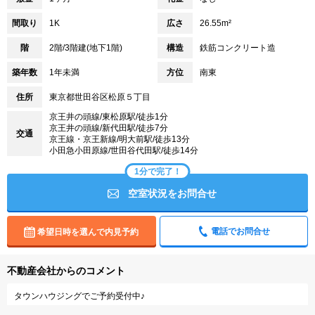
間取り
1K
広さ
26.55m²
階
2階/3階建(地下1階)
構造
鉄筋コンクリート造
築年数
1年未満
方位
南東
住所
東京都世田谷区松原５丁目
京王井の頭線/東松原駅/徒歩1分
京王井の頭線/新代田駅/徒歩7分
交通
京王線・京王新線/明大前駅/徒歩13分
小田急小田原線/世田谷代田駅/徒歩14分
1分で完了！
空室状況をお問合せ
電話でお問合せ
希望日時を選んで内見予約
不動産会社からのコメント
タウンハウジングでご予約受付中♪