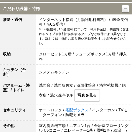
こだわり設備・特徴
放送・通信
インターネット接続（月額利用料無料） / ※BS受信
可 / ※CS受信可
※ BS受信可 , CS受信可 について…利用料金は、共益費に含ま
れるタイプや個別に契約するタイプなど物件により異なりま
す。詳しくは、物件お取り扱い不動産会社にお問合せくださ
い。
収納
クローゼット1ヵ所 / シューズボックス1ヵ所 / 押入
れ
キッチン（台
システムキッチン
所）
バスルーム（浴
洗面台 / 洗面所独立 / 洗面化粧台 / 浴室乾燥機 / 脱
室）/ トイレ
衣所 / 温水洗浄便座
写真を見る
セキュリティ
オートロック /
宅配ボックス
/ インターホン / TVモ
ニターフォン / 防犯カメラ
その他
室内洗濯機置場 / エアコン1台 / 全居室フローリング
/ バルコニー / エレベーター1基 / 照明1台 / 給湯 /