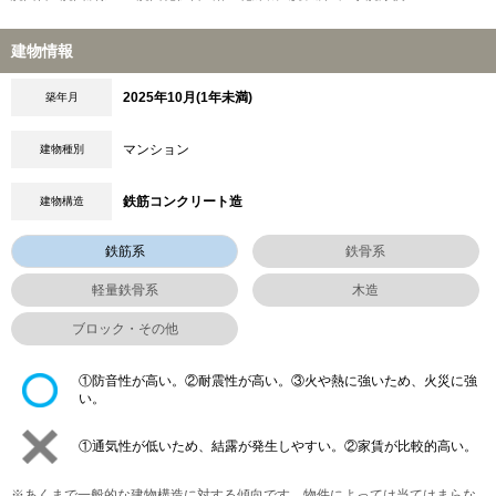
建物情報
2025年10月(1年未満)
築年月
マンション
建物種別
鉄筋コンクリート造
建物構造
鉄筋系
鉄骨系
軽量鉄骨系
木造
ブロック・その他
①防音性が高い。②耐震性が高い。③火や熱に強いため、火災に強
い。
①通気性が低いため、結露が発生しやすい。②家賃が比較的高い。
※あくまで一般的な建物構造に対する傾向です。物件によっては当てはまらな