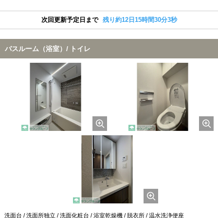
次回更新予定日まで
残り約12日15時間30分2秒
バスルーム（浴室）/ トイレ
洗面台 / 洗面所独立 / 洗面化粧台 / 浴室乾燥機 / 脱衣所 / 温水洗浄便座