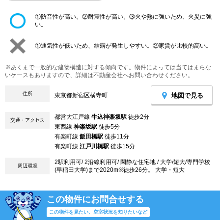
①防音性が高い。②耐震性が高い。③火や熱に強いため、火災に強
い。
①通気性が低いため、結露が発生しやすい。②家賃が比較的高い。
※あくまで一般的な建物構造に対する傾向です。物件によっては当てはまらな
いケースもありますので、詳細は不動産会社へお問い合わせください。
住所
地図で見る
東京都新宿区横寺町
都営大江戸線
牛込神楽坂駅
徒歩2分
交通・アクセス
東西線
神楽坂駅
徒歩5分
有楽町線
飯田橋駅
徒歩11分
有楽町線
江戸川橋駅
徒歩15分
2駅利用可/ 2沿線利用可/ 閑静な住宅地 / 大学/短大/専門学校
周辺環境
(早稲田大学)まで2020m※徒歩26分。 大学・短大
この物件にお問合せする
この物件を見たい、空室状況を知りたいなど