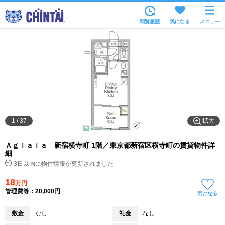
お部屋を探す
閲覧履歴
気になる
メニュー
沿線・駅から
住所から
家賃相場から
通勤通学時間から
物件特集から
拡大
1
/
37
不動産会社から
Ａｇｌａｉａ 新宿横寺町 1階／東京都新宿区横寺町の賃貸物件詳
TOP
細
3日以内に物件情報が更新されました
18
万円
管理費等：20,000円
気になる
敷金
なし
礼金
なし