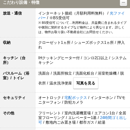
こだわり設備・特徴
放送・通信
インターネット接続（月額利用料無料） /
光ファイ
バー
/ ※BS受信可
※ BS受信可 について…利用料金は、共益費に含まれるタイプ
や個別に契約するタイプなど物件により異なります。詳しく
は、物件お取り扱い不動産会社にお問合せください。
収納
クローゼット1ヵ所 / シューズボックス1ヵ所 / 押入
れ
キッチン（台
IHクッキングヒーター付 / コンロ2口以上 / システム
所）
キッチン
バスルーム（浴
洗面台 / 洗面所独立 / 洗面化粧台 / 浴室乾燥機 / 脱
室）/ トイレ
衣所 / 温水洗浄便座
写真を見る
セキュリティ
オートロック /
宅配ボックス
/ インターホン / TVモ
ニターフォン / 防犯カメラ
その他
フリーレント / 室内洗濯機置場 / エアコン1台 / 全居
室フローリング / エレベーター1基 /
24時間ゴミ出し
可
/ 敷地内ごみ置き場 / 都市ガス / 給湯