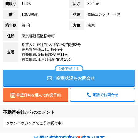
間取り
1LDK
広さ
30.1m²
階
1階/3階建
構造
鉄筋コンクリート造
築年数
築1年
方位
南東
住所
東京都新宿区横寺町
都営大江戸線/牛込神楽坂駅/徒歩2分
東西線/神楽坂駅/徒歩5分
交通
有楽町線/飯田橋駅/徒歩11分
有楽町線/江戸川橋駅/徒歩15分
1分で完了！
空室状況をお問合せ
電話でお問合せ
希望日時を選んで内見予約
不動産会社からのコメント
タウンハウジングでご予約受付中♪
同じ建物の空室が
20
件あります