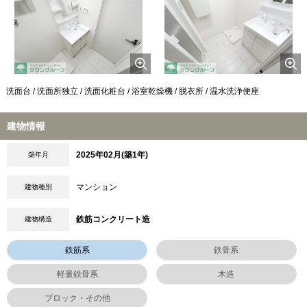
洗面台 / 洗面所独立 / 洗面化粧台 / 浴室乾燥機 / 脱衣所 / 温水洗浄便座
建物情報
2025年02月(築1年)
築年月
マンション
建物種別
鉄筋コンクリート造
建物構造
鉄筋系
鉄骨系
軽量鉄骨系
木造
ブロック・その他