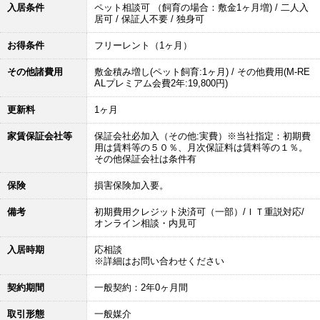
入居条件
ペット相談可 （飼育の場合：敷金1ヶ月増) / 二人入
居可 / 保証人不要 / 独身可
お得条件
フリーレント（1ヶ月）
その他諸費用
敷金積み増し(ペット飼育:1ヶ月) / その他費用(M-RE
ALプレミアム会費2年:19,800円)
更新料
1ヶ月
家賃保証会社等
保証会社必加入（その他:実費）※当社指定：初期費
用は賃料等の５０％、月次保証料は賃料等の１％。
その他保証会社は条件有
保険
損害保険加入要。
備考
初期費用クレジット決済可（一部）/ＩＴ重説対応/
オンライン相談・内見可
入居時期
応相談
※詳細はお問い合わせください
契約期間
一般契約：2年0ヶ月間
取引形態
一般媒介