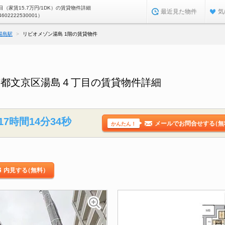
（家賃15.7万円/1DK）の賃貸物件詳細
最近見た物件
気
4602222530001）
湯島駅
リビオメゾン湯島 1階の賃貸物件
京都文京区湯島４丁目の賃貸物件詳細
17時間14分33秒
メールでお問合せする
（無
かんたん！
内見する
（無料）