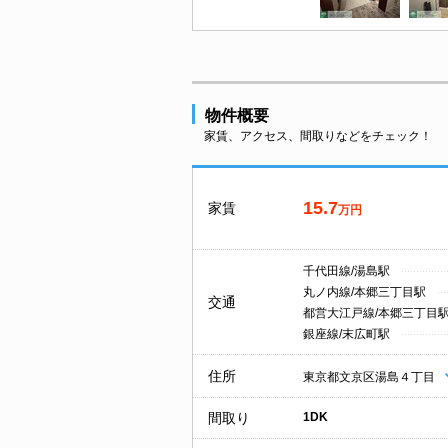
物件概要
家賃、アクセス、間取りなどをチェック！
15.7
家賃
万円
千代田線/湯島駅
丸ノ内線/本郷三丁目駅
交通
都営大江戸線/本郷三丁目
銀座線/末広町駅
住所
東京都文京区湯島４丁目
間取り
1DK