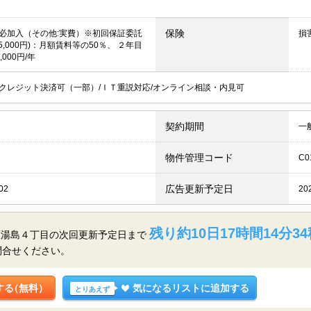
保険
必加入（その他:実費）※初回保証委託
損
5,000円)：月額賃料等の50％、 ２年目
,000円/年
クレジット決済可（一部）/ＩＴ重説対応/オンライン相談・内見可
契約期間
一
物件管理コード
C0
広告更新予定日
02
20
残り約10日17時間14分33
区湯島４丁目の
次回更新予定日まで
問合せください。
する
（無料）
気になるリストに追加する
とりあえず