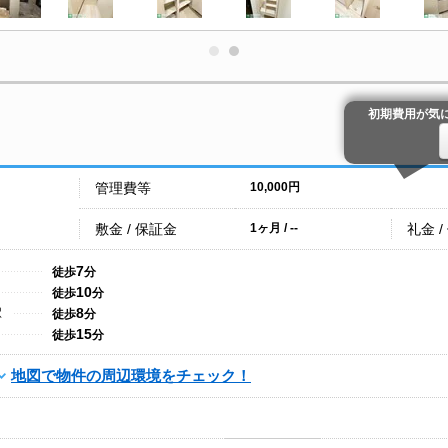
初期費用が気
管理費等
10,000円
敷金 / 保証金
礼金 /
1ヶ月 / --
7
徒歩
分
10
徒歩
分
8
駅
徒歩
分
15
徒歩
分
地図で物件の周辺環境をチェック！