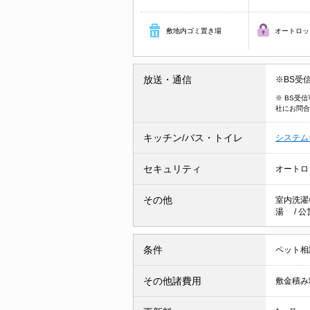
敷地内ゴミ置き場
オートロッ
放送・通信
※BS受
※ BS受
社にお問合
キッチン/バス・トイレ
システム
セキュリティ
オートロ
その他
室内洗濯
湯
/
公
条件
ペット相
その他諸費用
敷金積み増