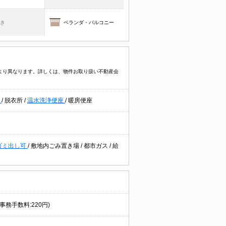
焚き
ベランダ・バルコニー
件により異なります。詳しくは、物件お取り扱い不動産会
機
/
脱衣所
/
温水洗浄便座
/
暖房便座
ゴミ出し可
/
敷地内ごみ置き場
/
都市ガス
/
給
事務手数料:220円)