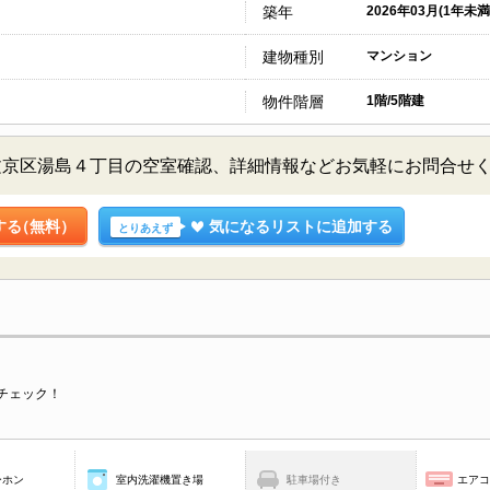
築年
2026年03月(1年未満
建物種別
マンション
物件階層
1階/5階建
文京区湯島４丁目の空室確認、詳細情報などお気軽にお問合せ
する
（無料）
気になるリストに追加する
とりあえず
チェック！
ーホン
室内洗濯機置き場
駐車場付き
エア