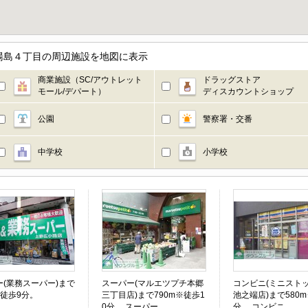
湯島４丁目の周辺施設を地図に表示
商業施設（SC/アウトレット
ドラッグストア
モール/デパート）
ディスカウントショップ
公園
警察署・交番
中学校
小学校
ー(業務スーパー)まで
スーパー(マルエツプチ本郷
コンビニ(ミニスト
※徒歩9分。
三丁目店)まで790m※徒歩1
池之端店)まで580
0分。 スーパー
分。 コンビニ