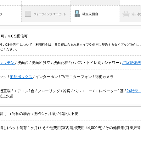
ク
ウォークインクローゼット
独立洗面台
追い
信可
/
※CS受信可
信可 , CS受信可 について…利用料金は、共益費に含まれるタイプや個別に契約するタイプなど物
せください。
キッチン
/
洗面台
/
洗面所独立
/
洗面化粧台
/
バス・トイレ別
/
シャワー
/
浴室乾燥
ック
/
宅配ボックス
/
インターホン
/
TVモニターフォン
/
防犯カメラ
機置場
/
エアコン1台
/
フローリング
/
冷房
/
バルコニー
/
エレベーター1基
/
24時間
営上水道
談可 （飼育の場合：敷金1ヶ月増)
/
保証人不要
し(ペット飼育:1ヶ月) / その他費用(室内清掃費用:44,000円) / その他費用(口座振替