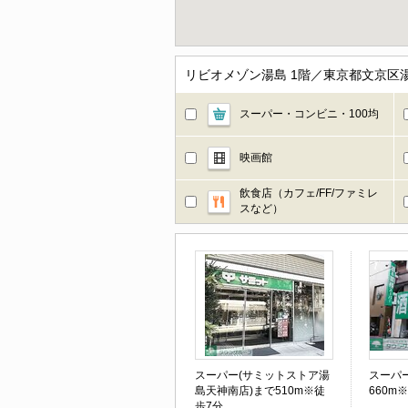
リビオメゾン湯島 1階／東京都文京区
スーパー・コンビニ・100均
映画館
飲食店（カフェ/FF/ファミレ
スなど）
スーパー(サミットストア湯
スーパ
島天神南店)まで510m※徒
660m
歩7分。