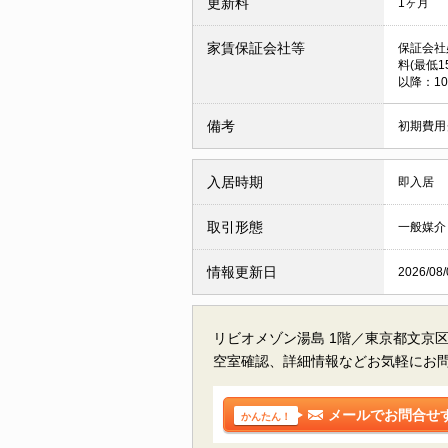
更新料
1ヶ月
家賃保証会社等
保証会社
料(最低1
以降：10
備考
初期費用
入居時期
即入居
取引形態
一般媒介
情報更新日
2026/08/
リビオメゾン湯島 1階／東京都文京
空室確認、詳細情報などお気軽にお
メールでお問合せ
かんたん！