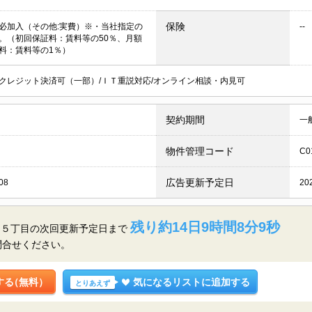
保険
必加入（その他:実費）※・当社指定の
--
。（初回保証料：賃料等の50％、月額
料：賃料等の1％）
クレジット決済可（一部）/ＩＴ重説対応/オンライン相談・内見可
契約期間
一
物件管理コード
C0
広告更新予定日
08
20
残り約14日9時間8分8秒
台５丁目の
次回更新予定日まで
問合せください。
する
（無料）
気になるリストに追加する
とりあえず