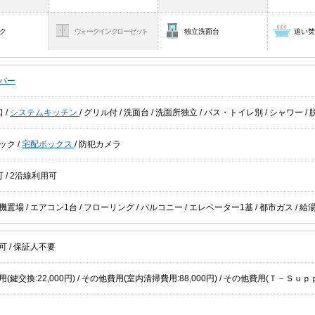
ク
ウォークインクローゼット
独立洗面台
追い
バー
口
/
システムキッチン
/
グリル付
/
洗面台
/
洗面所独立
/
バス・トイレ別
/
シャワー
/
ック
/
宅配ボックス
/
防犯カメラ
可
/
2沿線利用可
機置場
/
エアコン1台
/
フローリング
/
バルコニー
/
エレベーター1基
/
都市ガス
/
給
居可
/
保証人不要
(鍵交換:22,000円) / その他費用(室内清掃費用:88,000円) / その他費用(Ｔ－Ｓｕｐ