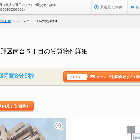
（家賃23万円/3LDK）の賃貸物件詳細
最近見た物件
気
4602205300001）
方南町駅
ハイムローゼ 1階の賃貸物件
中野区南台５丁目の賃貸物件詳細
9時間8分8秒
メールでお問合せする
（無
かんたん！
内見する
（無料）