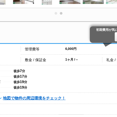
初期費用が気
管理費等
6,000円
敷金 / 保証金
礼金 /
1ヶ月 / --
7
徒歩
分
17
徒歩
分
19
駅
徒歩
分
19
徒歩
分
地図で物件の周辺環境をチェック！