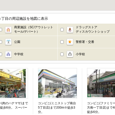
５丁目の周辺施設を地図に表示
商業施設（SC/アウトレット
ドラッグストア
モール/デパート）
ディスカウントショップ
公園
警察署・交番
中学校
小学校
ー(肉のハナマサ)まで
コンビニ(ミニストップ南台
コンビニ(ファミリ
※徒歩6分。 スーパー
5丁目店)まで200m※徒歩3
方南一丁目店)まで4
分。
徒歩6分。