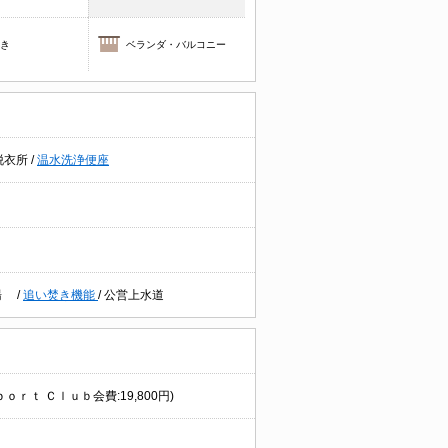
焚き
ベランダ・バルコニー
脱衣所
/
温水洗浄便座
湯
/
追い焚き機能
/
公営上水道
ｐｏｒｔ Ｃｌｕｂ会費:19,800円)