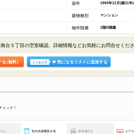
築年
1994年12月(築31年)
建物種別
マンション
物件階層
1階/5階建
区南台５丁目の空室確認、詳細情報などお気軽にお問合せくだ
する
（無料）
気になるリストに追加する
とりあえず
チェック！
ーホン
室内洗濯機置き場
駐車場付き
エア