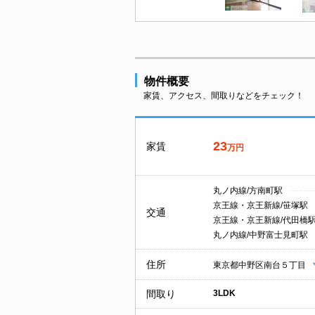
物件概要
家賃、アクセス、間取りなどをチェック！
23
家賃
万円
丸ノ内線/方南町駅
京王線・京王新線/笹塚駅
交通
京王線・京王新線/代田橋
丸ノ内線/中野富士見町駅
住所
東京都中野区南台５丁目
間取り
3LDK