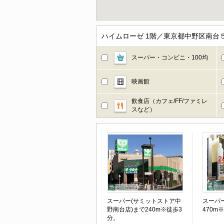
ハイムローゼ 1階／東京都中野区南台
スーパー・コンビニ・100均
映画館
飲食店（カフェ/FF/ファミレ
スなど）
スーパー(サミットストア中
スーパ
野南台店)まで240m※徒歩3
470m
分。