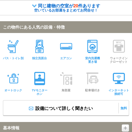
同じ建物の空室が
20
件あります
空いているお部屋をまとめてお問合せ！
この物件にある人気の設備・特徴
バス・トイレ別
独立洗面台
エアコン
室内洗濯機
ウォークイン
置き場
クローゼット
オートロック
TVモニター
角部屋
駐車場付き
インターネット
ホン
接続可
設備について詳しく聞きたい
無料
基本情報