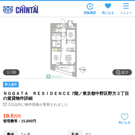
お部屋を探す
閲覧履歴
気になる
メニュー
沿線・駅から
住所から
家賃相場から
通勤通学時間から
物件特集から
拡大
1
/
30
不動産会社から
即入居可
TOP
ＮＯＧＡＴＡ ＲＥＳＩＤＥＮＣＥ 7階／東京都中野区野方２丁目
の賃貸物件詳細
2日以内に物件情報が更新されました
19.5
万円
管理費等：15,000円
気になる
敷金
1ヶ月
礼金
なし