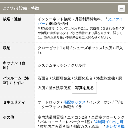
こだわり設備・特徴
放送・通信
インターネット接続（月額利用料無料） /
光ファイ
バー
/ ※BS受信可
※ BS受信可 について…利用料金は、共益費に含まれるタイプ
や個別に契約するタイプなど物件により異なります。詳しく
は、物件お取り扱い不動産会社にお問合せください。
収納
クローゼット1ヵ所 / シューズボックス1ヵ所 / 押入
れ
キッチン（台
システムキッチン / グリル付
所）
バスルーム（浴
洗面台 / 洗面所独立 / 洗面化粧台 / 浴室乾燥機 / 脱
室）/ トイレ
衣所 / 温水洗浄便座
写真を見る
セキュリティ
オートロック /
宅配ボックス
/ インターホン / TVモ
ニターフォン / 防犯カメラ
その他
室内洗濯機置場 / エアコン2台 / 全居室フローリング
/ バルコニー / エレベーター1基 /
24時間ゴミ出し可
/ 敷地内ごみ置き場 / 都市ガス / 給湯 /
追い焚き機