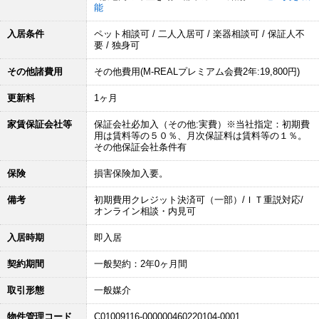
能
入居条件
ペット相談可 / 二人入居可 / 楽器相談可 / 保証人不
要 / 独身可
その他諸費用
その他費用(M-REALプレミアム会費2年:19,800円)
更新料
1ヶ月
家賃保証会社等
保証会社必加入（その他:実費）※当社指定：初期費
用は賃料等の５０％、月次保証料は賃料等の１％。
その他保証会社条件有
保険
損害保険加入要。
備考
初期費用クレジット決済可（一部）/ＩＴ重説対応/
オンライン相談・内見可
入居時期
即入居
契約期間
一般契約：2年0ヶ月間
取引形態
一般媒介
物件管理コード
C01009116-000000460220104-0001