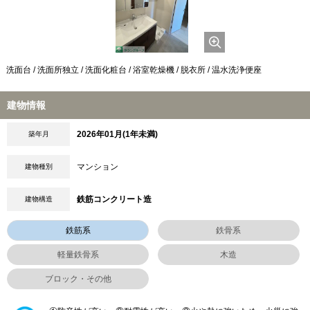
洗面台 / 洗面所独立 / 洗面化粧台 / 浴室乾燥機 / 脱衣所 / 温水洗浄便座
建物情報
2026年01月(1年未満)
築年月
マンション
建物種別
鉄筋コンクリート造
建物構造
鉄筋系
鉄骨系
軽量鉄骨系
木造
ブロック・その他