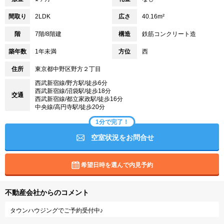
間取り
2LDK
広さ
40.16m²
階
7階/8階建
構造
鉄筋コンクリート造
築年数
1年未満
方位
西
住所
東京都中野区野方２丁目
西武新宿線/野方駅/徒歩6分
西武新宿線/沼袋駅/徒歩18分
交通
西武新宿線/都立家政駅/徒歩16分
中央線/高円寺駅/徒歩20分
1分で完了！
空室状況をお問合せ
希望日時を選んで内見予約
不動産会社からのコメント
タウンハウジングでご予約受付中♪