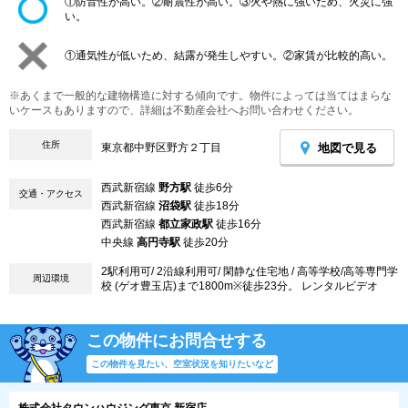
①防音性が高い。②耐震性が高い。③火や熱に強いため、火災に強
い。
①通気性が低いため、結露が発生しやすい。②家賃が比較的高い。
※あくまで一般的な建物構造に対する傾向です。物件によっては当てはまらな
いケースもありますので、詳細は不動産会社へお問い合わせください。
住所
地図で見る
東京都中野区野方２丁目
西武新宿線
野方駅
徒歩6分
交通・アクセス
西武新宿線
沼袋駅
徒歩18分
西武新宿線
都立家政駅
徒歩16分
中央線
高円寺駅
徒歩20分
2駅利用可/ 2沿線利用可/ 閑静な住宅地 / 高等学校/高等専門学
周辺環境
校 (ゲオ豊玉店)まで1800m※徒歩23分。 レンタルビデオ
この物件にお問合せする
この物件を見たい、空室状況を知りたいなど
株式会社タウンハウジング東京 新宿店