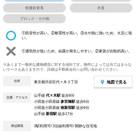
軽量鉄骨系
木造
ブロック・その他
①防音性が高い。②耐震性が高い。③火や熱に強いため、火災に強
い。
①通気性が低いため、結露が発生しやすい。②家賃が比較的高い。
※あくまで一般的な建物構造に対する傾向です。物件によっては当てはまらな
いケースもありますので、詳細は不動産会社へお問い合わせください。
住所
地図で見る
東京都渋谷区代々木３丁目
山手線
代々木駅
徒歩8分
交通・アクセス
小田急小田原線
参宮橋駅
徒歩6分
小田急小田原線
南新宿駅
徒歩6分
山手線
新宿駅
徒歩17分
3駅利用可/ 3沿線利用可/ 閑静な住宅地
周辺環境