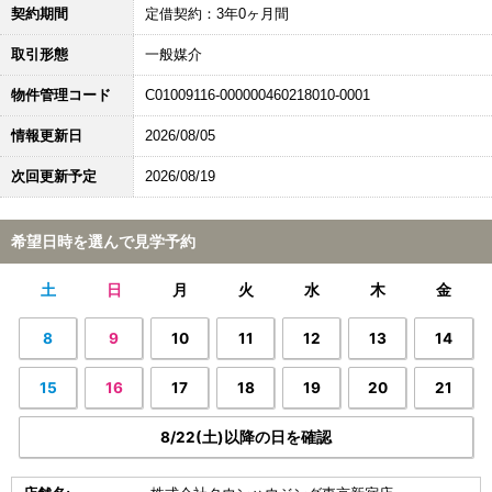
契約期間
定借契約：3年0ヶ月間
取引形態
一般媒介
物件管理コード
C01009116-000000460218010-0001
情報更新日
2026/08/05
次回更新予定
2026/08/19
希望日時を選んで見学予約
土
日
月
火
水
木
金
8
9
10
11
12
13
14
15
16
17
18
19
20
21
8/22(土)以降の日を確認