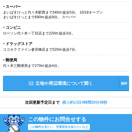
スーパー
まいばすけっと代々木駅西まで340m:徒歩5分。 10/18オープン
まいばすけっとまで690m:徒歩9分。 スーパー
コンビニ
ローソン代々木一丁目店まで220m:徒歩3分。
ドラッグストア
ココカラファイン参宮橋店まで520m:徒歩7分。
郵便局
代々木三郵便局まで270m:徒歩4分。
立地や周辺環境について聞く
無料
次回更新予定日まで
残り約13日4時間29分47秒
この物件にお問合せする
この物件を見たい、空室状況を知りたいなど