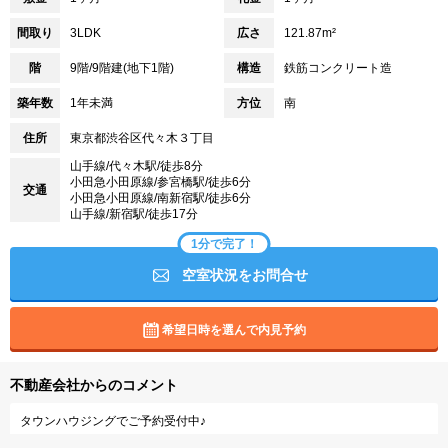
間取り
3LDK
広さ
121.87m²
階
9階/9階建(地下1階)
構造
鉄筋コンクリート造
築年数
1年未満
方位
南
住所
東京都渋谷区代々木３丁目
山手線/代々木駅/徒歩8分
小田急小田原線/参宮橋駅/徒歩6分
交通
小田急小田原線/南新宿駅/徒歩6分
山手線/新宿駅/徒歩17分
1分で完了！
空室状況をお問合せ
希望日時を選んで内見予約
不動産会社からのコメント
タウンハウジングでご予約受付中♪