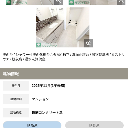
洗面台 / シャワー付洗面化粧台 / 洗面所独立 / 洗面化粧台 / 浴室乾燥機 / ミストサ
ウナ / 脱衣所 / 温水洗浄便座
建物情報
2025年11月(1年未満)
築年月
マンション
建物種別
鉄筋コンクリート造
建物構造
鉄筋系
鉄骨系