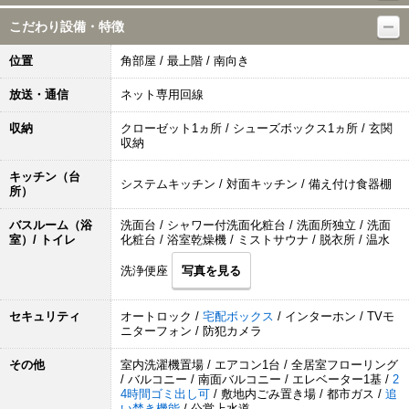
こだわり設備・特徴
位置
角部屋 / 最上階 / 南向き
放送・通信
ネット専用回線
収納
クローゼット1ヵ所 / シューズボックス1ヵ所 / 玄関
収納
キッチン（台
システムキッチン / 対面キッチン / 備え付け食器棚
所）
バスルーム（浴
洗面台 / シャワー付洗面化粧台 / 洗面所独立 / 洗面
室）/ トイレ
化粧台 / 浴室乾燥機 / ミストサウナ / 脱衣所 / 温水
洗浄便座
写真を見る
セキュリティ
オートロック /
宅配ボックス
/ インターホン / TVモ
ニターフォン / 防犯カメラ
その他
室内洗濯機置場 / エアコン1台 / 全居室フローリング
/ バルコニー / 南面バルコニー / エレベーター1基 /
2
4時間ゴミ出し可
/ 敷地内ごみ置き場 / 都市ガス /
追
い焚き機能
/ 公営上水道