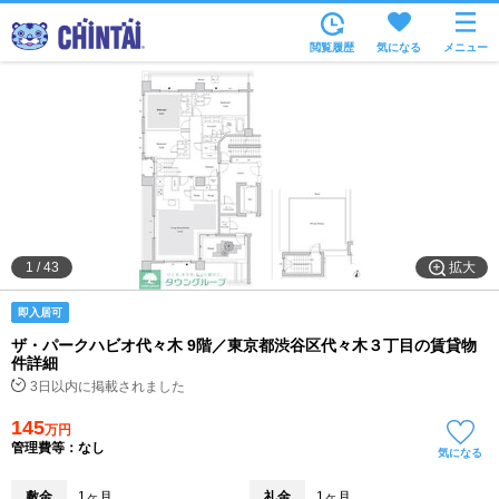
お部屋を探す
閲覧履歴
気になる
メニュー
沿線・駅から
住所から
家賃相場から
通勤通学時間から
物件特集から
拡大
1
/
43
不動産会社から
即入居可
TOP
ザ・パークハビオ代々木 9階／東京都渋谷区代々木３丁目の賃貸物
件詳細
3日以内に掲載されました
145
万円
管理費等：なし
気になる
敷金
1ヶ月
礼金
1ヶ月