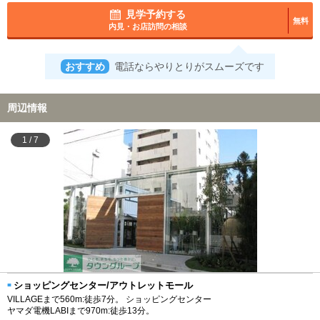
見学予約する
無料
内見・お店訪問の相談
おすすめ
電話ならやりとりがスムーズです
周辺情報
1
/
7
ショッピングセンター/アウトレットモール
VILLAGEまで560m:徒歩7分。 ショッピングセンター
ヤマダ電機LABIまで970m:徒歩13分。