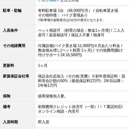
駐車・駐輪
有料駐車場 1台 （66,000円/月） / 自転車置き場
その他特徴： バイク置場あり
※駐車場の金額表示は1台分の表示となります。
入居条件
ペット相談可 （飼育の場合：敷金1ヶ月増) / 二人入
居可 / 楽器相談可 / 保証人不要 / 独身可
その他諸費用
付属設備(バイク置き場:11,000円)※月あたり料金 /
敷金積み増し(ペット飼育:1ヶ月) / その他費用(駆け
付けサポート24:16,500円)
更新料
1ヶ月
家賃保証会社等
保証会社必加入（その他:実費）※初年度保証料：賃
料等合計額の50%（最低保証料2万円）2年目以降：
1年毎1万円
保険
損害保険加入要。
備考
初期費用クレジット決済可（一部）/ＩＴ重説対応/
オンライン相談・内見可
入居時期
即入居