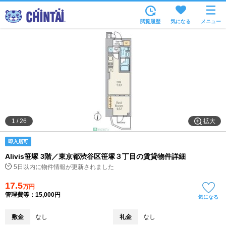
お部屋を探す
閲覧履歴
気になる
メニュー
沿線・駅から
住所から
家賃相場から
通勤通学時間から
物件特集から
拡大
1
/
26
不動産会社から
即入居可
TOP
Alivis笹塚 3階／東京都渋谷区笹塚３丁目の賃貸物件詳細
5日以内に物件情報が更新されました
17.5
万円
管理費等：15,000円
気になる
敷金
なし
礼金
なし