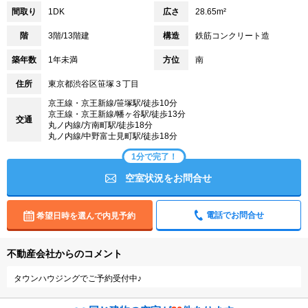
間取り
1DK
広さ
28.65m²
階
3階/13階建
構造
鉄筋コンクリート造
築年数
1年未満
方位
南
住所
東京都渋谷区笹塚３丁目
京王線・京王新線/笹塚駅/徒歩10分
京王線・京王新線/幡ヶ谷駅/徒歩13分
交通
丸ノ内線/方南町駅/徒歩18分
丸ノ内線/中野富士見町駅/徒歩18分
1分で完了！
空室状況をお問合せ
電話でお問合せ
希望日時を選んで内見予約
不動産会社からのコメント
タウンハウジングでご予約受付中♪