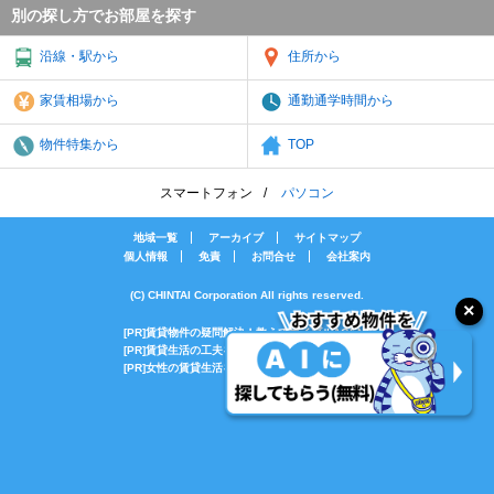
別の探し方でお部屋を探す
沿線・駅から
住所から
家賃相場から
通勤通学時間から
物件特集から
TOP
スマートフォン
パソコン
地域一覧
アーカイブ
サイトマップ
個人情報
免責
お問合せ
会社案内
(C) CHINTAI Corporation All rights reserved.
[PR]賃貸物件の疑問解決！教えてエイブルAGENT
[PR]賃貸生活の工夫を紹介！CHINTAI情報局
[PR]女性の賃貸生活を応援！Woman.CHINTAI