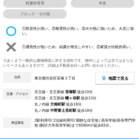
軽量鉄骨系
木造
ブロック・その他
①防音性が高い。②耐震性が高い。③火や熱に強いため、火災に強
い。
①通気性が低いため、結露が発生しやすい。②家賃が比較的高い。
※あくまで一般的な建物構造に対する傾向です。物件によっては当てはまらな
いケースもありますので、詳細は不動産会社へお問い合わせください。
住所
地図で見る
東京都渋谷区笹塚３丁目
京王線・京王新線
笹塚駅
徒歩10分
交通・アクセス
京王線・京王新線
幡ヶ谷駅
徒歩13分
丸ノ内線
方南町駅
徒歩18分
丸ノ内線
中野富士見町駅
徒歩18分
2駅利用可/ 2沿線利用可/ 閑静な住宅地 / 高等学校/高等専門学
周辺環境
校 (駒沢大学高等学校)まで6590m※徒歩83分。