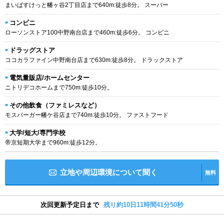
まいばすけっと幡ヶ谷2丁目店まで640m:徒歩8分。 スーパー
コンビニ
ローソンストア100中野南台店まで460m:徒歩6分。 コンビニ
ドラッグストア
ココカラファイン中野南台店まで630m:徒歩8分。 ドラックストア
電気量販店/ホームセンター
ニトリデコホームまで750m:徒歩10分。
その他飲食（ファミレスなど）
モスバーガー幡ケ谷店まで740m:徒歩10分。 ファストフード
大学/短大/専門学校
帝京短期大学まで960m:徒歩12分。
立地や周辺環境について聞く
無料
次回更新予定日まで
残り約10日11時間41分50秒