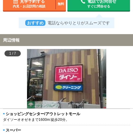
見学予約する
電話でお問合せ
無料
内見・お店訪問の相談
すぐに問合せる
おすすめ
電話ならやりとりがスムーズです
周辺情報
1
/
7
ショッピングセンター/アウトレットモール
ダイソーオオゼキまで1600m:徒歩20分。
スーパー