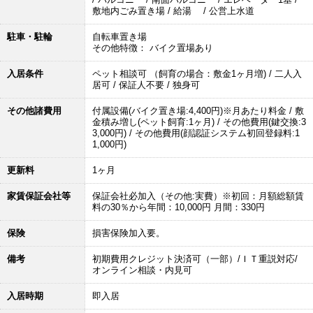
敷地内ごみ置き場 / 給湯 / 公営上水道
駐車・駐輪
自転車置き場
その他特徴： バイク置場あり
入居条件
ペット相談可 （飼育の場合：敷金1ヶ月増) / 二人入
居可 / 保証人不要 / 独身可
その他諸費用
付属設備(バイク置き場:4,400円)※月あたり料金 / 敷
金積み増し(ペット飼育:1ヶ月) / その他費用(鍵交換:3
3,000円) / その他費用(顔認証システム初回登録料:1
1,000円)
更新料
1ヶ月
家賃保証会社等
保証会社必加入（その他:実費）※初回：月額総額賃
料の30％から年間：10,000円 月間：330円
保険
損害保険加入要。
備考
初期費用クレジット決済可（一部）/ＩＴ重説対応/
オンライン相談・内見可
入居時期
即入居