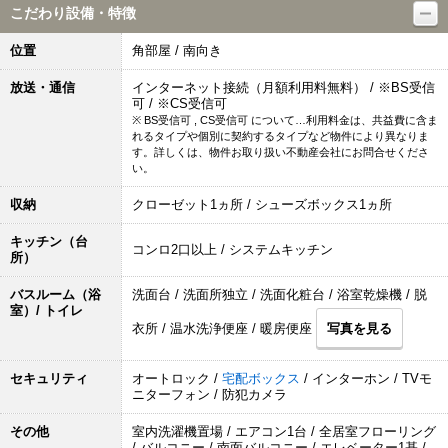
こだわり設備・特徴
位置
角部屋 / 南向き
放送・通信
インターネット接続（月額利用料無料） / ※BS受信
可 / ※CS受信可
※ BS受信可 , CS受信可 について…利用料金は、共益費に含ま
れるタイプや個別に契約するタイプなど物件により異なりま
す。詳しくは、物件お取り扱い不動産会社にお問合せくださ
い。
収納
クローゼット1ヵ所 / シューズボックス1ヵ所
キッチン（台
コンロ2口以上 / システムキッチン
所）
バスルーム（浴
洗面台 / 洗面所独立 / 洗面化粧台 / 浴室乾燥機 / 脱
室）/ トイレ
衣所 / 温水洗浄便座 / 暖房便座
写真を見る
セキュリティ
オートロック /
宅配ボックス
/ インターホン / TVモ
ニターフォン / 防犯カメラ
その他
室内洗濯機置場 / エアコン1台 / 全居室フローリング
/ バルコニー / 南面バルコニー / エレベーター1基 /