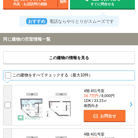
無料
内見・お店訪問の相談
すぐに問合せる
おすすめ
電話ならやりとりがスムーズです
同じ建物の空室情報一覧
この建物の情報を見る
この建物をすべてチェックする（最大10件）
4階 401号室
16.7万円
/ 8,000円
1DK / 33.23㎡
南西向き
お問合せ
4階 401号室