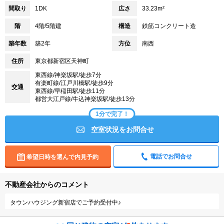
間取り
1DK
広さ
33.23m²
階
4階/5階建
構造
鉄筋コンクリート造
築年数
築2年
方位
南西
住所
東京都新宿区天神町
東西線/神楽坂駅/徒歩7分
有楽町線/江戸川橋駅/徒歩9分
交通
東西線/早稲田駅/徒歩11分
都営大江戸線/牛込神楽坂駅/徒歩13分
1分で完了！
空室状況をお問合せ
電話でお問合せ
希望日時を選んで内見予約
不動産会社からのコメント
タウンハウジング新宿店でご予約受付中♪