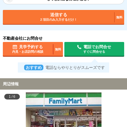
送信する
無料
2 項目のみ入力するだけ！
不動産会社にお問合せ
見学予約する
電話でお問合せ
無料
内見・お店訪問の相談
すぐに問合せる
おすすめ
電話ならやりとりがスムーズです
周辺情報
1
/
6