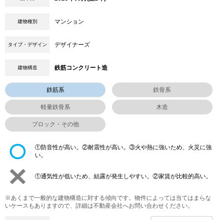
マンション
建物種別
デザイナーズ
タイプ・デザイン
鉄筋コンクリート造
建物構造
鉄筋系
鉄骨系
軽量鉄骨系
木造
ブロック・その他
①防音性が高い。②耐震性が高い。③火や熱に強いため、火災に強
い。
①通気性が低いため、結露が発生しやすい。②家賃が比較的高い。
※あくまで一般的な建物構造に対する傾向です。物件によっては当てはまらな
いケースもありますので、詳細は不動産会社へお問い合わせください。