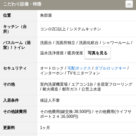
こだわり設備・特徴
位置
角部屋
キッチン（台
コンロ2口以上 / システムキッチン
所）
バスルーム（浴
洗面台 / 洗面所独立 / 洗面化粧台 / シャワールーム /
室）/ トイレ
温水洗浄便座 / 暖房便座
写真を見る
セキュリティ
オートロック /
宅配ボックス
/
ダブルロックキー
/
インターホン / TVモニターフォン
その他
室内洗濯機置場 / エアコン1台 / 全居室フローリング
/ 耐火構造 / 都市ガス / 公営上水道
入居条件
保証人不要
その他諸費用
その他費用(鍵交換:38,500円) / その他費用(ライフサ
ポート２４:16,500円)
更新料
1ヶ月