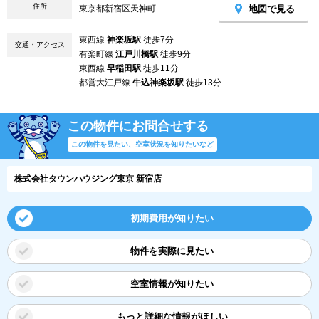
住所
地図で見る
東京都新宿区天神町
東西線
神楽坂駅
徒歩7分
交通・アクセス
有楽町線
江戸川橋駅
徒歩9分
東西線
早稲田駅
徒歩11分
都営大江戸線
牛込神楽坂駅
徒歩13分
この物件にお問合せする
この物件を見たい、空室状況を知りたいなど
株式会社タウンハウジング東京 新宿店
初期費用が知りたい
物件を実際に見たい
空室情報が知りたい
もっと詳細な情報がほしい