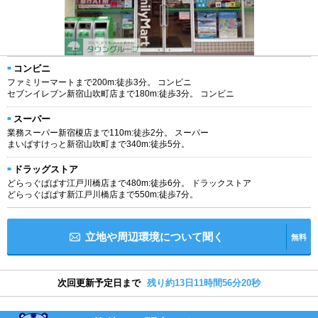
コンビニ
ファミリーマートまで200m:徒歩3分。 コンビニ
セブンイレブン新宿山吹町店まで180m:徒歩3分。 コンビニ
スーパー
業務スーパー新宿榎店まで110m:徒歩2分。 スーパー
まいばすけっと新宿山吹町まで340m:徒歩5分。
ドラッグストア
どらっぐぱぱす江戸川橋店まで480m:徒歩6分。 ドラックストア
どらっぐぱぱす新江戸川橋店まで550m:徒歩7分。
立地や周辺環境について聞く
無料
次回更新予定日まで
残り約13日11時間56分19秒