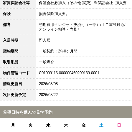
家賃保証会社等
保証会社必加入（その他:実費）※保証会社: 加入要
保険
損害保険加入要。
備考
初期費用クレジット決済可（一部）/ＩＴ重説対応/
オンライン相談・内見可
入居時期
即入居
契約期間
一般契約：2年0ヶ月間
取引形態
一般媒介
物件管理コード
C01009116-000000460209139-0001
情報更新日
2026/08/08
次回更新予定
2026/08/22
希望日時を選んで見学予約
月
火
水
木
金
土
日