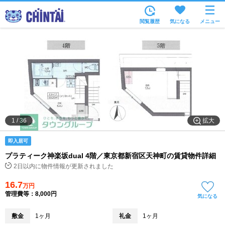
お部屋を探す
閲覧履歴
気になる
メニュー
沿線・駅から
住所から
家賃相場から
通勤通学時間から
物件特集から
拡大
1
/
36
不動産会社から
即入居可
TOP
プラティーク神楽坂dual 4階／東京都新宿区天神町の賃貸物件詳細
2日以内に物件情報が更新されました
16.7
万円
管理費等：8,000円
気になる
敷金
1ヶ月
礼金
1ヶ月