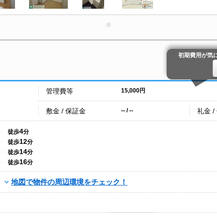
初期費用が気
管理費等
15,000円
敷金 / 保証金
礼金 /
-- / --
4
徒歩
分
12
徒歩
分
14
徒歩
分
16
徒歩
分
地図で物件の周辺環境をチェック！