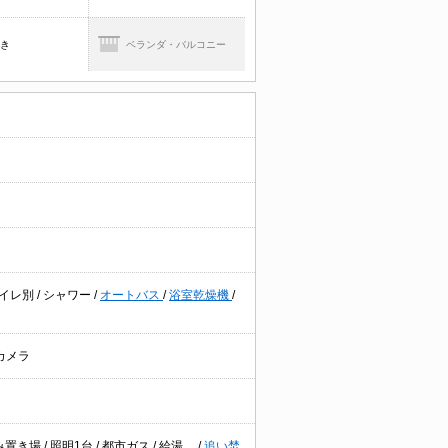
焚き
ベランダ・バルコニー
イレ別
/
シャワー
/
オートバス
/
浴室乾燥機
/
カメラ
み置き場
/
照明1台
/
都市ガス
/
給湯
/
追い焚