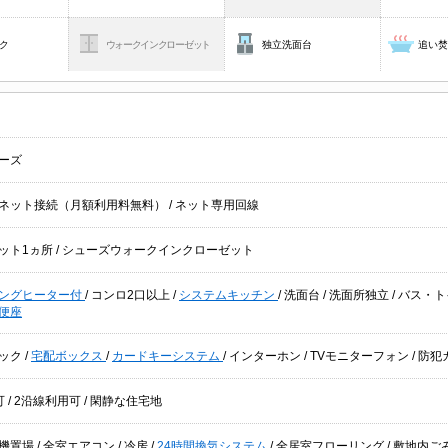
ク
ウォークインクローゼット
独立洗面台
追い
ーズ
ネット接続（月額利用料無料）
/
ネット専用回線
ット1ヵ所
/
シューズウォークインクローゼット
キングヒーター付
/
コンロ2口以上
/
システムキッチン
/
洗面台
/
洗面所独立
/
バス・ト
便座
ック
/
宅配ボックス
/
カードキーシステム
/
インターホン
/
TVモニターフォン
/
防犯
可
/
2沿線利用可
/
閑静な住宅地
機置場
/
全室エアコン
/
冷房
/
24時間換気システム
/
全居室フローリング
/
敷地内ご