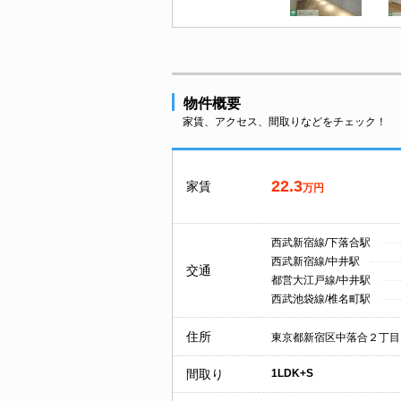
物件概要
家賃、アクセス、間取りなどをチェック！
22.3
家賃
万円
西武新宿線/下落合駅
西武新宿線/中井駅
交通
都営大江戸線/中井駅
西武池袋線/椎名町駅
住所
東京都新宿区中落合２丁目
間取り
1LDK+S