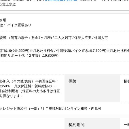
公営上水道
き場
徴：
バイク置場あり
談可 （飼育の場合：敷金1ヶ月増)
/
二人入居可
/
保証人不要
/
外国人可
駐輪場代金:550円)※月あたり料金 / 付属設備(バイク置き場:7,700円)※月あたり料金 
時間サポート代（２年毎）:19,800円)
保険
必加入（その他:実費）※初回保証料：
損
の50％ 月次保証料：賃料総額の1．
証会社利用有（保証料の支払条件は保証
り異なります）
クレジット決済可（一部）/ＩＴ重説対応/オンライン相談・内見可
契約期間
一