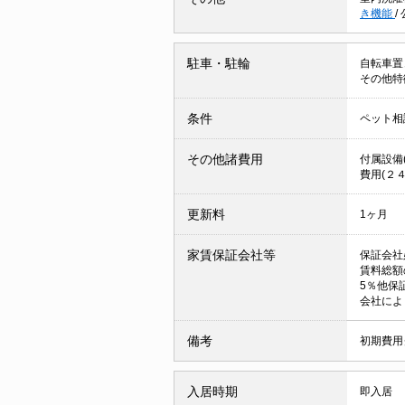
き機能
/
駐車・駐輪
自転車置
その他特
条件
ペット相
その他諸費用
付属設備(
費用(２４
更新料
1ヶ月
家賃保証会社等
保証会社
賃料総額
5％他保
会社によ
備考
初期費用
入居時期
即入居