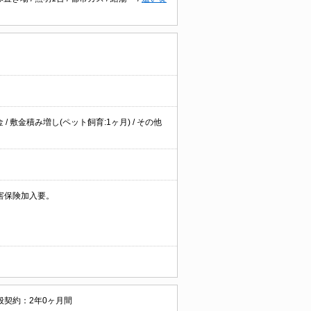
/ 敷金積み増し(ペット飼育:1ヶ月) / その他
害保険加入要。
般契約：2年0ヶ月間