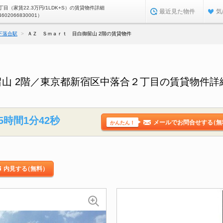
目（家賃22.3万円/1LDK+S）の賃貸物件詳細
最近見た物件
気
4602066830001）
下落合駅
ＡＺ Ｓｍａｒｔ 目白御留山 2階の賃貸物件
山 2階／東京都新宿区中落合２丁目の賃貸物件詳
5時間1分41秒
メールでお問合せする
（無
かんたん！
内見する
（無料）