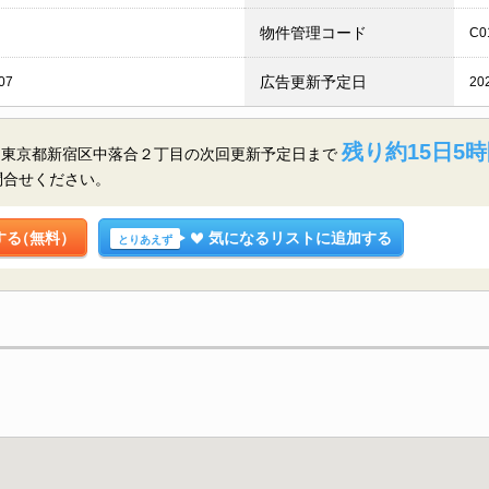
物件管理コード
C0
広告更新予定日
07
20
残り約15日5時
／東京都新宿区中落合２丁目の
次回更新予定日まで
問合せください。
する
（無料）
気になるリストに追加する
とりあえず