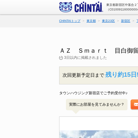
東京都新宿区中落合２丁
（C01009116000000
CHINTAIトップ
東京都
東京23区
新宿区
ＡＺ Ｓｍａｒｔ 目白御留
3日以内に掲載されました
残り約15日
次回更新予定日まで
タウンハウジング新宿店でご予約受付中♪
実際にお部屋を見てみませんか？