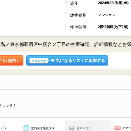
築年
2024年09月(築1年)
建物種別
マンション
物件階層
2階/2階建(地下2階)
2階／東京都新宿区中落合２丁目の空室確認、詳細情報などお
する
（無料）
気になるリストに追加する
とりあえず
チェック！
ーホン
室内洗濯機置き場
駐車場付き
エア