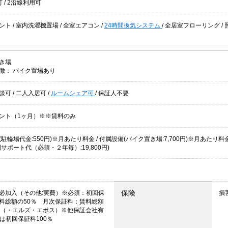
可
/
2沿線利用可
ント
/
室内洗濯機置場
/
全室エアコン
/
24時間換気システム
/
全居室フローリング
/
き場
徴：
バイク置場あり
談可
/
二人入居可
/
ルームシェア可
/
保証人不要
ント（1ヶ月）※※賃料のみ
駐輪場代金:550円)※月あたり料金 / 付属設備(バイク置き場:7,700円)※月あたり料金 /
サポート代（必須・２年毎）:19,800円)
保険
必加入（その他:実費）※必須：初回保
損
料総額の50％ 月次保証料：賃料総額
％（・エルズ・エポス）※他保証会社有
Nは初回保証料100％