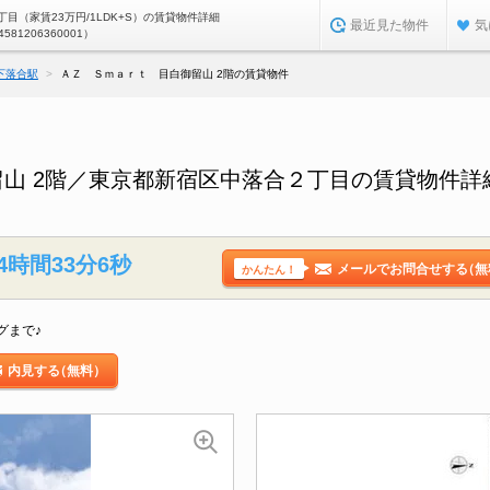
目（家賃23万円/1LDK+S）の賃貸物件詳細
最近見た物件
気
4581206360001）
下落合駅
ＡＺ Ｓｍａｒｔ 目白御留山 2階の賃貸物件
山 2階／東京都新宿区中落合２丁目の賃貸物件詳
4時間33分5秒
メールでお問合せする
（無
かんたん！
グまで♪
内見する
（無料）