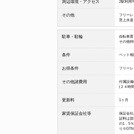
周辺環境・アクセス
2駅利用
その他
フリーレ
営上水道
駐車・駐輪
自転車置
その他特
条件
ペット相
お得条件
フリーレ
その他諸費用
付属設備(
(２４時間
更新料
1ヶ月
家賃保証会社等
保証会社
証料は賃
の1．5
り※GT