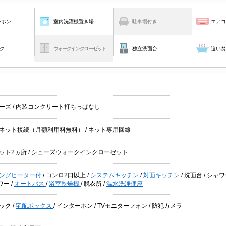
ーホン
室内洗濯機置き場
駐車場付き
エア
ク
ウォークインクローゼット
独立洗面台
追い
ーズ
/
内装コンクリート打ちっぱなし
ネット接続（月額利用料無料）
/
ネット専用回線
ット2ヵ所
/
シューズウォークインクローゼット
キングヒーター付
/
コンロ2口以上
/
システムキッチン
/
対面キッチン
/
洗面台
/
シャワ
ワー
/
オートバス
/
浴室乾燥機
/
脱衣所
/
温水洗浄便座
ック
/
宅配ボックス
/
インターホン
/
TVモニターフォン
/
防犯カメラ