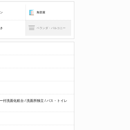
コン
角部屋
焚き
ベランダ・バルコニー
ー付洗面化粧台
/
洗面所独立
/
バス・トイレ