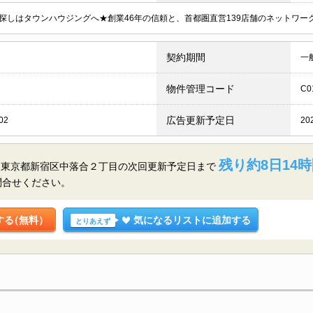
探しはタウンハウジングへ★創業46年の信頼と、首都圏直営139店舗のネットワ
契約期間
一
物件管理コード
C0
広告更新予定日
02
20
残り約8日14時
／東京都新宿区中落合２丁目の
次回更新予定日まで
問合せください。
する
（無料）
気になるリストに追加する
とりあえず