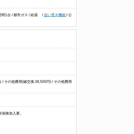
照明1台
/
都市ガス
/
給湯
/
追い焚き機能
/
公
 その他費用(鍵交換:38,500円) / その他費用
害保険加入要。