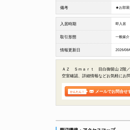
備考
★お部屋
入居時期
即入居
取引形態
一般媒介
情報更新日
2026/08/
ＡＺ Ｓｍａｒｔ 目白御留山 2階
空室確認、詳細情報などお気軽にお
メールでお問合せ
かんたん！