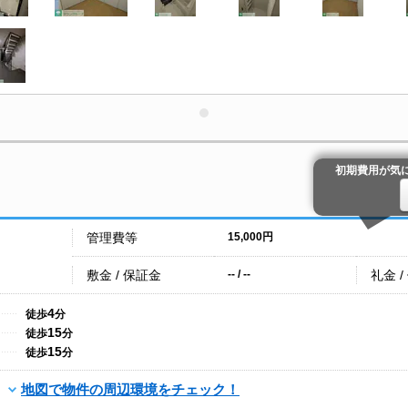
初期費用が気
管理費等
15,000円
敷金 / 保証金
礼金 /
-- / --
4
徒歩
分
15
徒歩
分
15
徒歩
分
地図で物件の周辺環境をチェック！