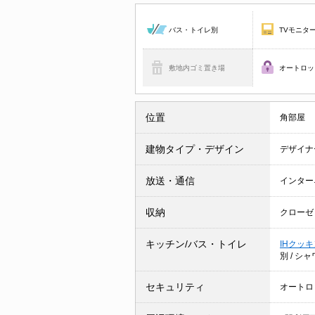
バス・トイレ別
TVモニタ
敷地内ゴミ置き場
オートロッ
位置
角部屋
建物タイプ・デザイン
デザイナ
放送・通信
インター
収納
クローゼ
キッチン/バス・トイレ
IHクッ
別
/
シャ
セキュリティ
オートロ