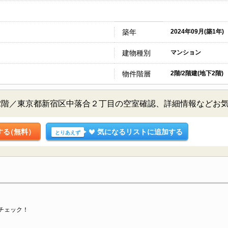
築年
2024年09月(築1年)
建物種別
マンション
物件階層
2階/2階建(地下2階)
2階／東京都新宿区中落合２丁目の空室確認、詳細情報などお
する
（無料）
気になるリストに追加する
とりあえず
チェック！