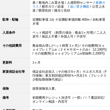
基 / 敷地内ごみ置き場 / 人感照明センサー /
複層ガ
ラス
/ 都市ガス / 給湯 /
追い焚き機能
/ 公営上水
道 / 眺望良好 / 陽当り良好
駐車・駐輪
近隣駐車場 1台 ※近隣駐車場距離:400m / 自転車置
き場
入居条件
ペット相談可 （飼育の場合：敷金1ヶ月増) / 二人入
居可 / 保証人不要 / 外国人可 / 子供可
その他諸費用
敷金積み増し(ペット飼育:1ヶ月) / その他費用(Ｇｏ
ｏｄプレミアムα（２４Ｈサポートのみ）:12,100円)
/ その他費用(Ｇｏｏｄプレミアムα登録料:2,200円)
更新料
1ヶ月
家賃保証会社等
保証会社必加入（その他:0.6ヶ月）※エポス月次（F
IS保険）東京初回保証料60％+月次1％（フレックス
少額短期保険代保証）
保険
損害保険加入要。
備考
初期費用クレジット決済可（一部）/ＩＴ重説対応/
オンライン相談・内見可