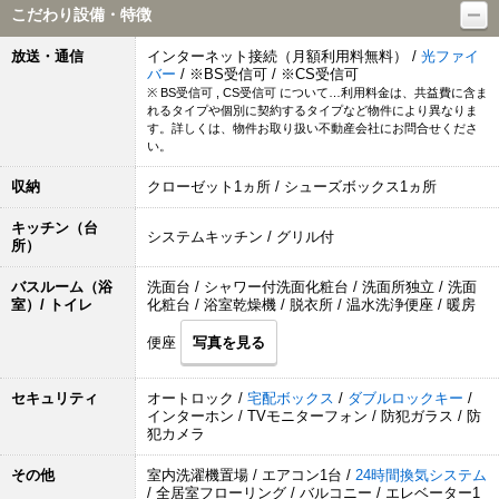
こだわり設備・特徴
放送・通信
インターネット接続（月額利用料無料） /
光ファイ
バー
/ ※BS受信可 / ※CS受信可
※ BS受信可 , CS受信可 について…利用料金は、共益費に含ま
れるタイプや個別に契約するタイプなど物件により異なりま
す。詳しくは、物件お取り扱い不動産会社にお問合せくださ
い。
収納
クローゼット1ヵ所 / シューズボックス1ヵ所
キッチン（台
システムキッチン / グリル付
所）
バスルーム（浴
洗面台 / シャワー付洗面化粧台 / 洗面所独立 / 洗面
室）/ トイレ
化粧台 / 浴室乾燥機 / 脱衣所 / 温水洗浄便座 / 暖房
便座
写真を見る
セキュリティ
オートロック /
宅配ボックス
/
ダブルロックキー
/
インターホン / TVモニターフォン / 防犯ガラス / 防
犯カメラ
その他
室内洗濯機置場 / エアコン1台 /
24時間換気システム
/ 全居室フローリング / バルコニー / エレベーター1