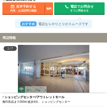
見学予約する
電話でお問合せ
無料
内見・お店訪問の相談
すぐに問合せる
おすすめ
電話ならやりとりがスムーズです
周辺情報
1
/
7
ショッピングセンター/アウトレットモール
無印良品まで260m:徒歩4分。 ショッピングセンター