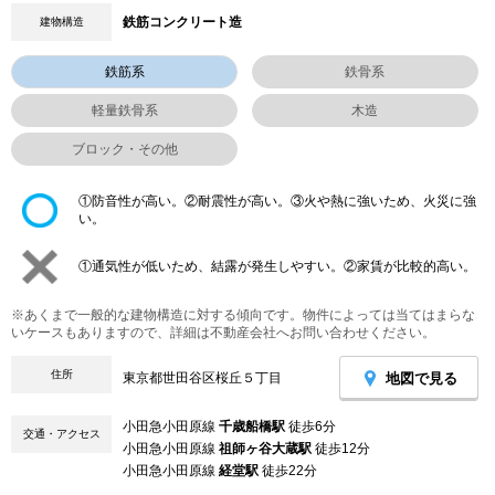
鉄筋コンクリート造
建物構造
鉄筋系
鉄骨系
軽量鉄骨系
木造
ブロック・その他
①防音性が高い。②耐震性が高い。③火や熱に強いため、火災に強
い。
①通気性が低いため、結露が発生しやすい。②家賃が比較的高い。
※あくまで一般的な建物構造に対する傾向です。物件によっては当てはまらな
いケースもありますので、詳細は不動産会社へお問い合わせください。
住所
地図で見る
東京都世田谷区桜丘５丁目
小田急小田原線
千歳船橋駅
徒歩6分
交通・アクセス
小田急小田原線
祖師ヶ谷大蔵駅
徒歩12分
小田急小田原線
経堂駅
徒歩22分