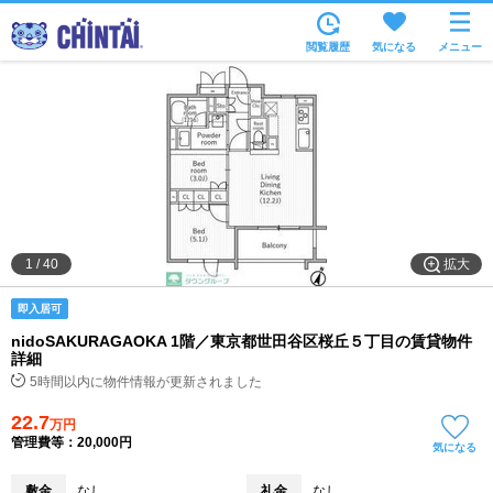
お部屋を探す
閲覧履歴
気になる
メニュー
沿線・駅から
住所から
家賃相場から
通勤通学時間から
物件特集から
拡大
1
/
40
不動産会社から
即入居可
TOP
nidoSAKURAGAOKA 1階／東京都世田谷区桜丘５丁目の賃貸物件
詳細
5時間以内に物件情報が更新されました
22.7
万円
管理費等：20,000円
気になる
敷金
なし
礼金
なし