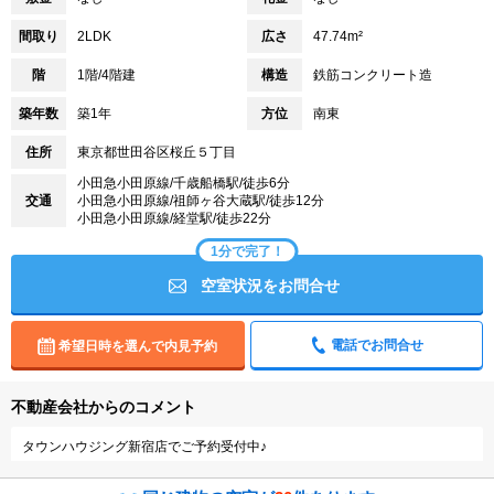
間取り
2LDK
広さ
47.74m²
階
1階/4階建
構造
鉄筋コンクリート造
築年数
築1年
方位
南東
住所
東京都世田谷区桜丘５丁目
小田急小田原線/千歳船橋駅/徒歩6分
交通
小田急小田原線/祖師ヶ谷大蔵駅/徒歩12分
小田急小田原線/経堂駅/徒歩22分
1分で完了！
空室状況をお問合せ
電話でお問合せ
希望日時を選んで内見予約
不動産会社からのコメント
タウンハウジング新宿店でご予約受付中♪