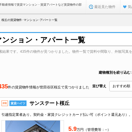
不動産情報で賃貸マンション・賃貸アパートなど賃貸物件の部
最近見た物件
気
桜丘の賃貸物件･マンション･アパート一覧
マンション・アパート一覧
索結果です。435件の物件が見つかりました。物件一覧で賃料や間取り、外観写真
建物種別を絞り込む
435
並び替え
件の賃貸物件情報が世田谷区桜丘で見つかりました
サンステート桜丘
PR
賃貸ハイツ
5.9
万円（管理費等：--）