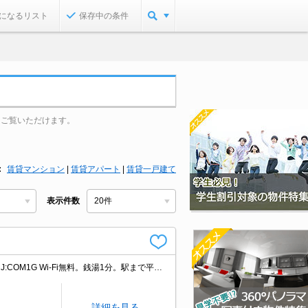
になるリスト
保存中の条件
をご覧いただけます。
賃貸マンション
|
賃貸アパート
|
賃貸一戸建て
表示件数
引越指定業者あり。契約金・家賃クレジットカード払い可（ポイント還元あり）。J:COM1G Wi-Fi無料。銭湯1分。駅まで平坦。当社オススメの物件。J:COM InMyRoom対応。
詳細を見る