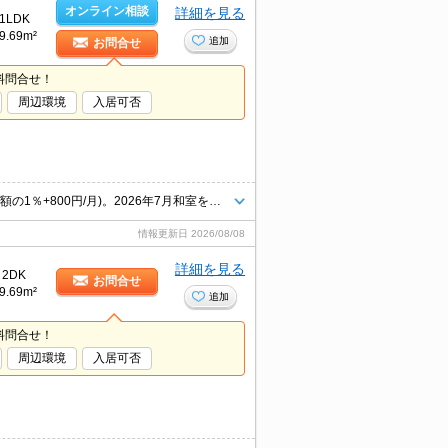
オンライン相談
詳細を見る
1LDK
9.69m²
追加
お問合せ
料問合せ！
周辺環境
入居可否
仲介手数料家賃の0.55ヵ月分。保証会社加入要(初回35,000円、月額総支払額の1％+800円/月)。2026年7月和室を洋室へリフォーム済。2026年7月1LDKへリメイクしました。
情報更新日
2026/08/08
詳細を見る
2DK
お問合せ
9.69m²
追加
料問合せ！
周辺環境
入居可否