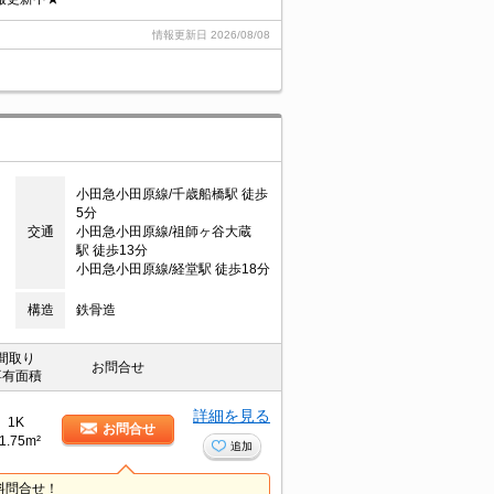
情報更新日
2026/08/08
小田急小田原線/千歳船橋駅 徒歩
5分
交通
小田急小田原線/祖師ヶ谷大蔵
駅 徒歩13分
小田急小田原線/経堂駅 徒歩18分
構造
鉄骨造
間取り
お問合せ
専有面積
詳細を見る
1K
お問合せ
1.75m²
追加
料問合せ！