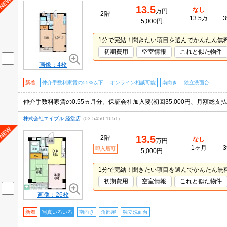
13.5
なし
万円
2階
13.5万
3
5,000円
1分で完結！聞きたい項目を選んでかんたん無
初期費用
空室情報
これと似た物件
画像：4枚
新着
仲介手数料家賃の55%以下
オンライン相談可能
南向き
独立洗面台
株式会社エイブル 経堂店
(03-5450-1651)
13.5
2階
なし
万円
1ヶ月
3
即入居可
5,000円
1分で完結！聞きたい項目を選んでかんたん無
初期費用
空室情報
これと似た物件
画像：26枚
新着
写真いろいろ
南向き
角部屋
独立洗面台