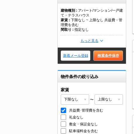
建物種別
アパート/マンション/一戸建
て・テラスハウス
家賃
下限なし ~ 上限なし 共益費・管
理費を含む
間取り
指定なし
もっと見る
新着メール登録
検索条件保存
物件条件の絞り込み
家賃
〜
共益費･管理費を含む
礼金なし
敷金・保証金なし
駐車場料金を含む