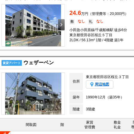
24.6
万円（管理費等：20,000円）
なし
なし
敷
礼
小田急小田原線/千歳船橋駅 徒歩6分
東京都世田谷区桜丘５丁目
2LDK / 56.13m² 1階 / 4階建 築1年
ウェザーベン
賃貸アパート
東京都世田谷区桜丘３丁目
住所
周辺地図
築年
1990年12月（築35年）
階建
3階建
家賃
敷金
間取図
階
管理費
礼金