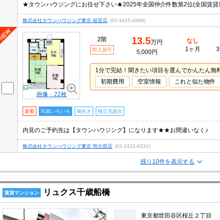
★タウンハウジングにお任せ下さい★2025年全国仲介件数第2位(全国賃貸新
株式会社タウンハウジング東京 経堂店
(03-3425-4888)
13.5
2階
なし
万円
1ヶ月
3
即入居可
5,000円
1分で完結！聞きたい項目を選んでかんたん無
初期費用
空室情報
これと似た物件
画像：22枚
新着
写真いろいろ
南向き
独立洗面台
内見のご予約先は【タウンハウジング】になります★★お間違いなく♪
株式会社タウンハウジング東京 明大前店
(03-3322-8331)
残り10件を表示する
リュクス千歳船橋
賃貸マンション
東京都世田谷区桜丘２丁目