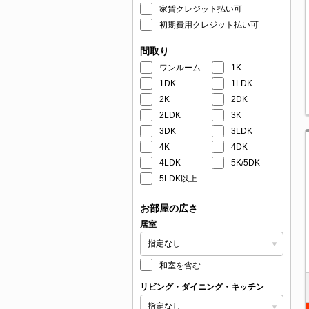
家賃クレジット払い可
初期費用クレジット払い可
間取り
ワンルーム
1K
1DK
1LDK
2K
2DK
2LDK
3K
3DK
3LDK
4K
4DK
4LDK
5K/5DK
5LDK以上
お部屋の広さ
居室
和室を含む
リビング・ダイニング・キッチン