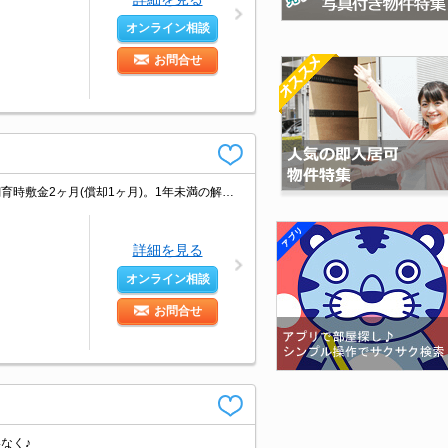
オンライン相談
お問合せ
閑静な住宅街。緑豊かな住環境。バルコニー。駐輪場有。猫のみ相談可。ペット飼育時敷金2ヶ月(償却1ヶ月)。1年未満の解約時、違約金1ヶ月分発生。詳細はお問い合わせください。久しぶりに空きました。
詳細を見る
オンライン相談
お問合せ
なく♪