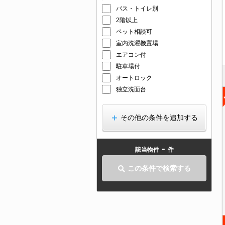
バス・トイレ別
2階以上
ペット相談可
室内洗濯機置場
エアコン付
駐車場付
オートロック
独立洗面台
その他の条件を追加する
-
該当物件
件
この条件で検索する