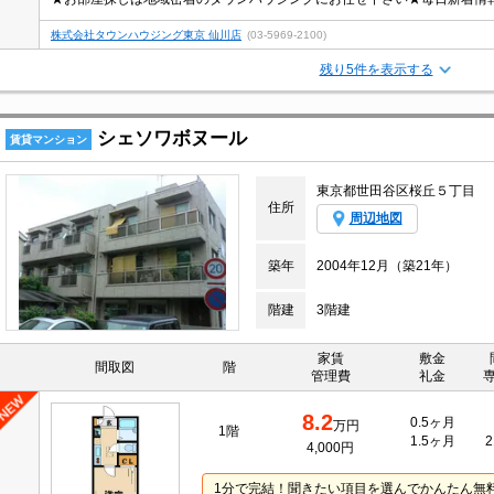
株式会社タウンハウジング東京 仙川店
(03-5969-2100)
残り5件を表示する
シェソワボヌール
賃貸マンション
東京都世田谷区桜丘５丁目
住所
周辺地図
築年
2004年12月（築21年）
階建
3階建
家賃
敷金
間取図
階
管理費
礼金
8.2
0.5ヶ月
万円
1階
1.5ヶ月
2
4,000円
1分で完結！聞きたい項目を選んでかんたん無