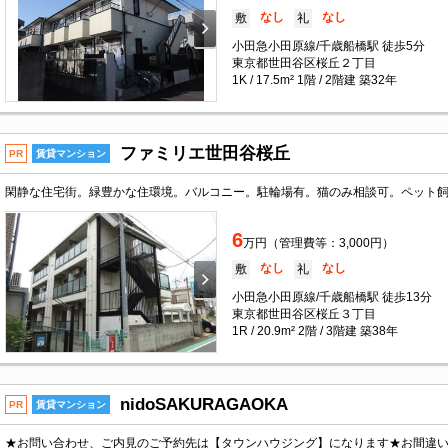
なし
なし
敷
礼
小田急小田原線/千歳船橋駅 徒歩5分
東京都世田谷区桜丘２丁目
1K / 17.5m² 1階 / 2階建 築32年
ファミリエ世田谷桜丘
PR
賃貸マンション
6
万円（管理費等：3,000円）
なし
なし
敷
礼
小田急小田原線/千歳船橋駅 徒歩13分
東京都世田谷区桜丘３丁目
1R / 20.9m² 2階 / 3階建 築38年
nidoSAKURAGAOKA
PR
賃貸マンション
★お問い合わせ、ご内見のご予約先は【タウンハウジング】になります★お間違い