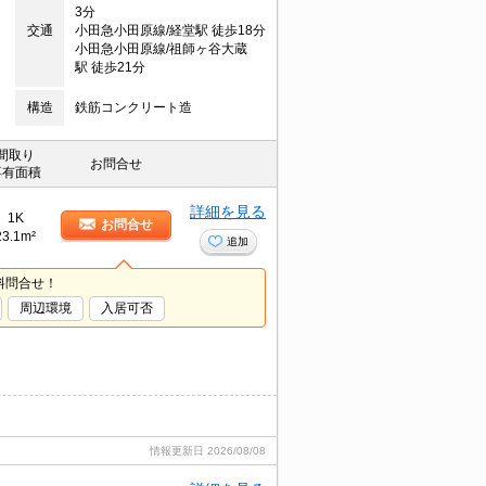
3分
交通
小田急小田原線/経堂駅 徒歩18分
小田急小田原線/祖師ヶ谷大蔵
駅 徒歩21分
構造
鉄筋コンクリート造
間取り
お問合せ
専有面積
詳細を見る
1K
お問合せ
23.1m²
追加
料問合せ！
周辺環境
入居可否
情報更新日
2026/08/08