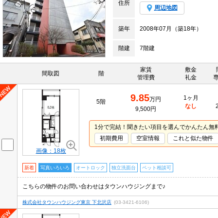
住所
周辺地図
築年
2008年07月（築18年）
階建
7階建
家賃
敷金
間取図
階
管理費
礼金
9.85
1ヶ月
万円
5階
なし
9,500円
1分で完結！聞きたい項目を選んでかんたん無
初期費用
空室情報
これと似た物件
画像：18枚
新着
写真いろいろ
オートロック
独立洗面台
ペット相談可
こちらの物件のお問い合わせはタウンハウジングまで♪
株式会社タウンハウジング東京 下北沢店
(03-3421-6106)