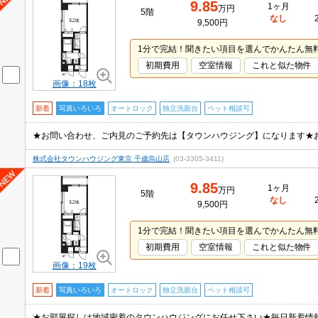
9.85
1ヶ月
万円
5階
なし
9,500円
1分で完結！聞きたい項目を選んでかんたん無
初期費用
空室情報
これと似た物件
画像：18枚
新着
写真いろいろ
オートロック
独立洗面台
ペット相談可
★お問い合わせ、ご内見のご予約先は【タウンハウジング】になります★
株式会社タウンハウジング東京 千歳烏山店
(03-3305-3411)
9.85
1ヶ月
万円
5階
なし
9,500円
1分で完結！聞きたい項目を選んでかんたん無
初期費用
空室情報
これと似た物件
画像：19枚
新着
写真いろいろ
オートロック
独立洗面台
ペット相談可
★お部屋探しは地域密着のタウンハウジングにお任せ下さい★毎日新着情