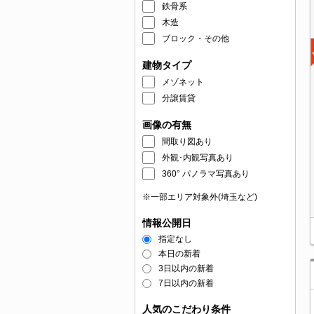
鉄骨系
木造
ブロック・その他
建物タイプ
メゾネット
分譲賃貸
画像の有無
間取り図あり
外観･内観写真あり
360° パノラマ写真あり
※一部エリア対象外(埼玉など)
情報公開日
指定なし
本日の新着
3日以内の新着
7日以内の新着
人気のこだわり条件