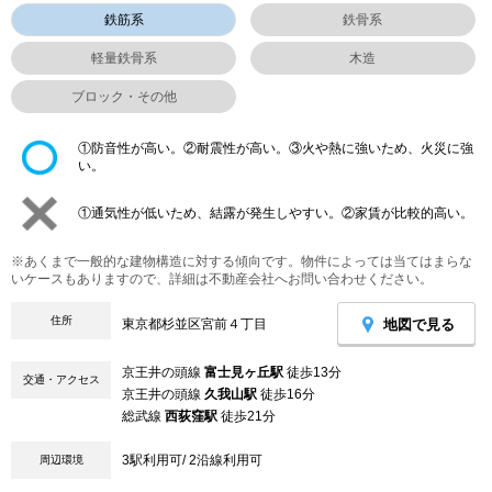
鉄筋系
鉄骨系
軽量鉄骨系
木造
ブロック・その他
①防音性が高い。②耐震性が高い。③火や熱に強いため、火災に強
い。
①通気性が低いため、結露が発生しやすい。②家賃が比較的高い。
※あくまで一般的な建物構造に対する傾向です。物件によっては当てはまらな
いケースもありますので、詳細は不動産会社へお問い合わせください。
住所
地図で見る
東京都杉並区宮前４丁目
京王井の頭線
富士見ヶ丘駅
徒歩13分
交通・アクセス
京王井の頭線
久我山駅
徒歩16分
総武線
西荻窪駅
徒歩21分
3駅利用可/ 2沿線利用可
周辺環境