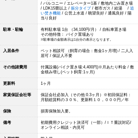
/ バルコニー / エレベーター1基 / 敷地内ごみ置き場
/ LDK15畳以上 /
振分タイプ
/ 都市ガス / 給湯 /
追
い焚き機能
/ 公営上水道 / 眺望良好 / 通風良好 / 陽
当り良好
駐車・駐輪
有料駐車場 1台 （34,100円/月） / 自転車置き場
その他特徴： バイク置場あり
※駐車場の金額表示は1台分の表示となります。
入居条件
ペット相談可 （飼育の場合：敷金1ヶ月増) / 二人入
居可 / 保証人不要
その他諸費用
付属設備(バイク置き場:4,400円)※月あたり料金 / 敷
金積み増し(ペット飼育:1ヶ月)
更新料
1ヶ月
家賃保証会社等
保証会社必加入（その他:0.3ヶ月）※初回保証料：
月額総賃料の３０％、更新料１０，０００円／年
保険
損害保険加入要。
備考
初期費用クレジット決済可（一部）/ＩＴ重説対応/
オンライン相談・内見可