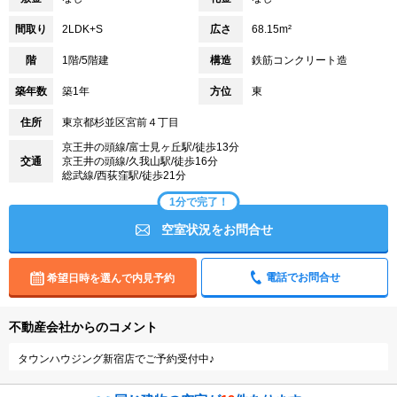
間取り
2LDK+S
広さ
68.15m²
階
1階/5階建
構造
鉄筋コンクリート造
築年数
築1年
方位
東
住所
東京都杉並区宮前４丁目
京王井の頭線/富士見ヶ丘駅/徒歩13分
交通
京王井の頭線/久我山駅/徒歩16分
総武線/西荻窪駅/徒歩21分
1分で完了！
空室状況をお問合せ
電話でお問合せ
希望日時を選んで内見予約
不動産会社からのコメント
タウンハウジング新宿店でご予約受付中♪