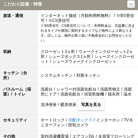
こだわり設備・特徴
放送・通信
インターネット接続（月額利用料無料） / ※BS受信
可 / ※CS受信可
※ BS受信可 , CS受信可 について…利用料金は、共益費に含ま
れるタイプや個別に契約するタイプなど物件により異なりま
す。詳しくは、物件お取り扱い不動産会社にお問合せくださ
い。
収納
クローゼット3ヵ所 / ウォークインクローゼット2ヵ
所 / シューズボックス1ヵ所 / シューズインクローゼ
ット / シューズウォークインクローゼット
キッチン（台
システムキッチン / 対面キッチン
所）
バスルーム（浴
洗面台 / シャワー付洗面化粧台 / 洗面所独立 / 洗面
室）/ トイレ
所にドア / 洗面化粧台 / 浴室乾燥機 / 脱衣所 / 温水
洗浄便座 / 暖房便座
写真を見る
セキュリティ
オートロック /
宅配ボックス
/ インターホン / TVモ
ニターフォン / 防犯カメラ
その他
室内洗濯機置場 / エアコン3台 / 全居室フローリング