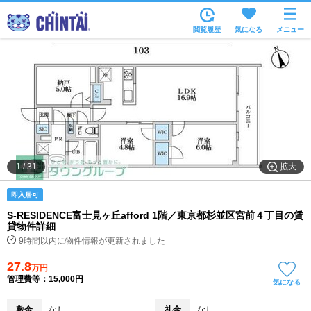
お部屋を探す
閲覧履歴
気になる
メニュー
沿線・駅から
住所から
家賃相場から
通勤通学時間から
物件特集から
拡大
1
/
31
不動産会社から
即入居可
TOP
S-RESIDENCE富士見ヶ丘afford 1階／東京都杉並区宮前４丁目の賃
貸物件詳細
9時間以内に物件情報が更新されました
27.8
万円
管理費等：15,000円
気になる
敷金
なし
礼金
なし