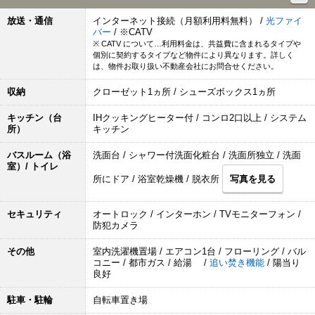
放送・通信
インターネット接続（月額利用料無料） /
光ファイ
バー
/ ※CATV
※ CATV について…利用料金は、共益費に含まれるタイプや
個別に契約するタイプなど物件により異なります。詳しく
は、物件お取り扱い不動産会社にお問合せください。
収納
クローゼット1ヵ所 / シューズボックス1ヵ所
キッチン（台
IHクッキングヒーター付 / コンロ2口以上 / システム
所）
キッチン
バスルーム（浴
洗面台 / シャワー付洗面化粧台 / 洗面所独立 / 洗面
室）/ トイレ
所にドア / 浴室乾燥機 / 脱衣所
写真を見る
セキュリティ
オートロック / インターホン / TVモニターフォン /
防犯カメラ
その他
室内洗濯機置場 / エアコン1台 / フローリング / バル
コニー / 都市ガス / 給湯 /
追い焚き機能
/ 陽当り
良好
駐車・駐輪
自転車置き場