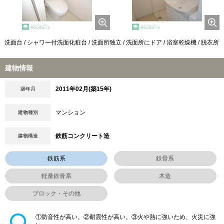
洗面台 / シャワー付洗面化粧台 / 洗面所独立 / 洗面所にドア / 浴室乾燥機 / 脱衣所
建物情報
2011年02月(築15年)
築年月
マンション
建物種別
鉄筋コンクリート造
建物構造
鉄筋系
鉄骨系
軽量鉄骨系
木造
ブロック・その他
①防音性が高い。②耐震性が高い。③火や熱に強いため、火災に強