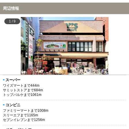
周辺情報
1
/
9
スーパー
ワイズマートまで444m
サミットストアまで684m
トップパルケまで1061m
コンビニ
ファミリーマートまで1008m
スリーエフまで1165m
セブンイレブンまで1256m