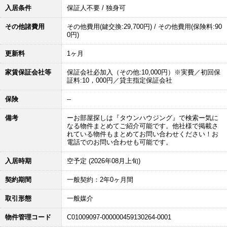
入居条件
保証人不要 / 独身可
その他諸費用
その他費用(鍵交換:29,700円) / その他費用(保険料:90
0円)
更新料
1ヶ月
家賃保証会社等
保証会社必加入（その他:10,000円）※実費／初回保
証料:10，000円／貸主指定保証会社
保険
--
備考
ーお部屋探しは『タウンハウジング』で検索ー気に
なる物件まとめてご紹介可能です。他社様で掲載さ
れている物件もまとめてお問い合わせください！お
電話でのお問い合わせも可能です。
入居時期
空予定 (2026年08月上旬)
契約期間
一般契約：2年0ヶ月間
取引形態
一般媒介
物件管理コード
C01009097-000000459130264-0001