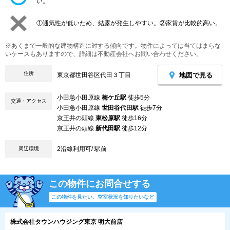
い。
①通気性が低いため、結露が発生しやすい。②家賃が比較的高い。
※あくまで一般的な建物構造に対する傾向です。物件によっては当てはまらな
いケースもありますので、詳細は不動産会社へお問い合わせください。
住所
地図で見る
東京都世田谷区代田３丁目
小田急小田原線
梅ケ丘駅
徒歩5分
交通・アクセス
小田急小田原線
世田谷代田駅
徒歩7分
京王井の頭線
東松原駅
徒歩16分
京王井の頭線
新代田駅
徒歩12分
2沿線利用可/ 駅前
周辺環境
この物件にお問合せする
この物件を見たい、空室状況を知りたいなど
株式会社タウンハウジング東京 明大前店