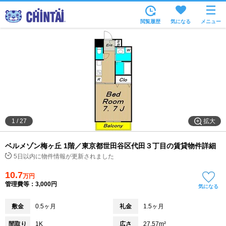
お部屋を探す
閲覧履歴
気になる
メニュー
沿線・駅から
住所から
家賃相場から
通勤通学時間から
物件特集から
拡大
1
/
27
不動産会社から
ベルメゾン梅ヶ丘 1階／東京都世田谷区代田３丁目の賃貸物件詳細
TOP
5日以内に物件情報が更新されました
10.7
万円
管理費等：3,000円
気になる
敷金
0.5ヶ月
礼金
1.5ヶ月
間取り
1K
広さ
27.57m²