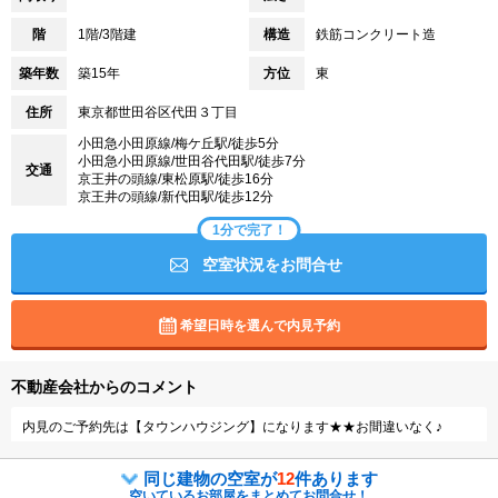
階
1階/3階建
構造
鉄筋コンクリート造
築年数
築15年
方位
東
住所
東京都世田谷区代田３丁目
小田急小田原線/梅ケ丘駅/徒歩5分
小田急小田原線/世田谷代田駅/徒歩7分
交通
京王井の頭線/東松原駅/徒歩16分
京王井の頭線/新代田駅/徒歩12分
1分で完了！
空室状況をお問合せ
希望日時を選んで内見予約
不動産会社からのコメント
内見のご予約先は【タウンハウジング】になります★★お間違いなく♪
同じ建物の空室が
12
件あります
空いているお部屋をまとめてお問合せ！