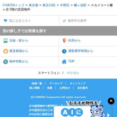
CHINTAIトップ
東京都
東京23区
中野区
幡ヶ谷駅
スカイコート幡
ヶ谷 5階の賃貸物件
気になるリスト
保存中の条件
別の探し方でお部屋を探す
沿線・駅から
住所から
家賃相場から
通勤通学時間から
物件特集から
TOP
スマートフォン
パソコン
地域一覧
アーカイブ
サイトマップ
個人情報
免責
お問合せ
会社案内
(C) CHINTAI Corporation All rights reserved.
[PR]賃貸物件の疑問解決！教えてエイブルAGENT
[PR]賃貸生活の工夫を紹介！CHINTAI情報局
[PR]女性の賃貸生活を応援！Woman.CHINTAI