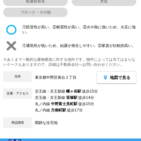
軽量鉄骨系
木造
ブロック・その他
①防音性が高い。②耐震性が高い。③火や熱に強いため、火災に強
い。
①通気性が低いため、結露が発生しやすい。②家賃が比較的高い。
※あくまで一般的な建物構造に対する傾向です。物件によっては当てはまらな
いケースもありますので、詳細は不動産会社へお問い合わせください。
住所
地図で見る
東京都中野区南台２丁目
京王線・京王新線
幡ヶ谷駅
徒歩15分
交通・アクセス
京王線・京王新線
笹塚駅
徒歩14分
丸ノ内線
中野富士見町駅
徒歩15分
丸ノ内線
方南町駅
徒歩17分
閑静な住宅地
周辺環境