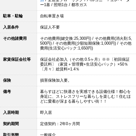
ー1基 / 照明1台 / 都市ガス
駐車・駐輪
自転車置き場
入居条件
保証人不要
その他諸費用
その他費用(鍵交換:25,300円) / その他費用(消火剤:5,
500円) / その他費用(少額短期保険:1,000円) / その他
費用(生活安心パック:1,650円)
家賃保証会社等
保証会社必加入（その他:0.5ヶ月）※※〔初回保証
委託料〕（家賃＋管理費+生活安心パック）×50％
〔月々〕総賃料×1.4％
保険
損害保険加入要。
備考
暮らすほどに快適さを実感できる設備仕様！都心を
身近に、ストレスフリーな暮らしを楽しむ！住むほ
どに愛着が深まる暮らしやすい街！！
入居時期
即入居
契約期間
定借契約：2年0ヶ月間
取引形態
一般媒介