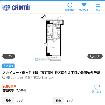
お部屋を探す
閲覧履歴
気になる
メニュー
沿線・駅から
住所から
家賃相場から
通勤通学時間から
物件特集から
拡大
1
/
29
不動産会社から
即入居可
TOP
スカイコート幡ヶ谷 5階／東京都中野区南台２丁目の賃貸物件詳細
6日以内に物件情報が更新されました
9.86
万円
管理費等：7,400円
気になる
敷金
1ヶ月
礼金
1ヶ月