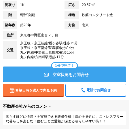
間取り
1K
広さ
20.57m²
階
5階/9階建
構造
鉄筋コンクリート造
築年数
築20年
方位
南東
住所
東京都中野区南台２丁目
京王線・京王新線/幡ヶ谷駅/徒歩15分
京王線・京王新線/笹塚駅/徒歩14分
交通
丸ノ内線/中野富士見町駅/徒歩15分
丸ノ内線/方南町駅/徒歩17分
1分で完了！
空室状況をお問合せ
電話でお問合せ
希望日時を選んで内見予約
不動産会社からのコメント
暮らすほどに快適さを実感できる設備仕様！都心を身近に、ストレスフリー
な暮らしを楽しむ！住むほどに愛着が深まる暮らしやすい街！！