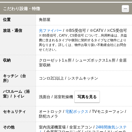
こだわり設備・特徴
位置
角部屋
放送・通信
光ファイバー
/ ※BS受信可 / ※CATV / ※CS受信可
※ BS受信可 , CATV , CS受信可 について…利用料金は、共益
費に含まれるタイプや個別に契約するタイプなど物件により
異なります。詳しくは、物件お取り扱い不動産会社にお問合
せください。
収納
クローゼット1ヵ所 / シューズボックス1ヵ所 / 全居
室収納
キッチン（台
コンロ2口以上 / システムキッチン
所）
バスルーム（浴
室）/ トイレ
洗面台 / 浴室乾燥機
写真を見る
セキュリティ
オートロック /
宅配ボックス
/ TVモニターフォン /
防犯カメラ
その他
室内洗濯機置場 / 全室エアコン /
24時間換気システ
ム
/ 全居室フローリング / バルコニー / エレベータ