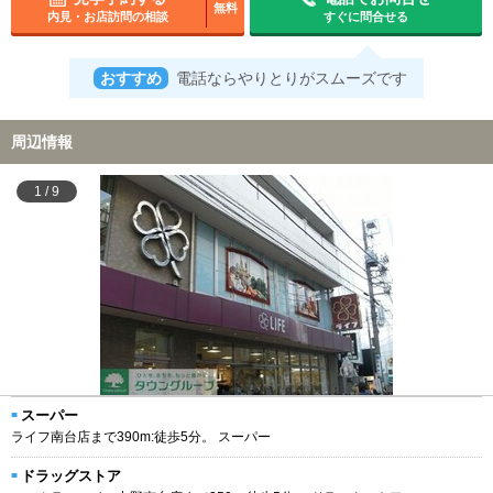
無料
内見・お店訪問の相談
すぐに問合せる
おすすめ
電話ならやりとりがスムーズです
周辺情報
1
/
9
スーパー
ライフ南台店まで390m:徒歩5分。 スーパー
ドラッグストア