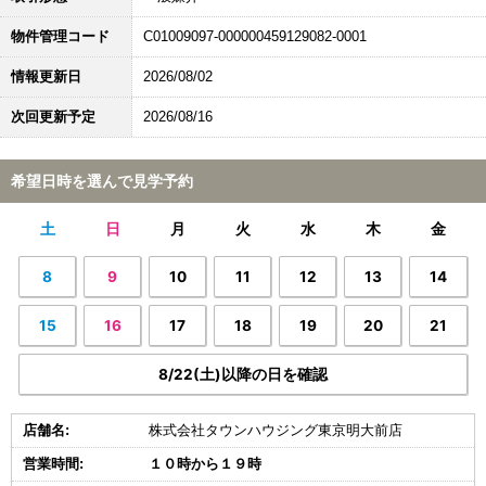
物件管理コード
C01009097-000000459129082-0001
情報更新日
2026/08/02
次回更新予定
2026/08/16
希望日時を選んで見学予約
土
日
月
火
水
木
金
8
9
10
11
12
13
14
15
16
17
18
19
20
21
8/22(土)以降の日を確認
店舗名:
株式会社タウンハウジング東京明大前店
営業時間:
１０時から１９時