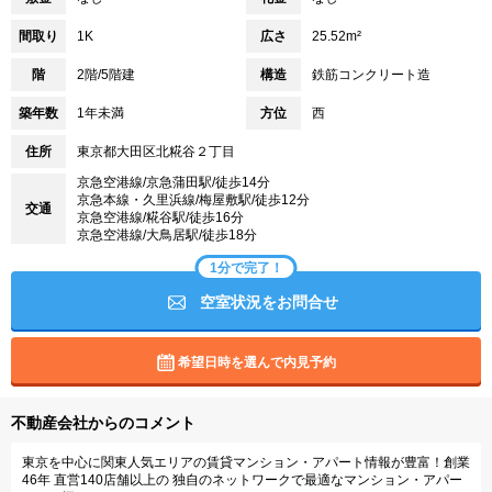
間取り
1K
広さ
25.52m²
階
2階/5階建
構造
鉄筋コンクリート造
築年数
1年未満
方位
西
住所
東京都大田区北糀谷２丁目
京急空港線/京急蒲田駅/徒歩14分
京急本線・久里浜線/梅屋敷駅/徒歩12分
交通
京急空港線/糀谷駅/徒歩16分
京急空港線/大鳥居駅/徒歩18分
1分で完了！
空室状況をお問合せ
希望日時を選んで内見予約
不動産会社からのコメント
東京を中心に関東人気エリアの賃貸マンション・アパート情報が豊富！創業
46年 直営140店舗以上の 独自のネットワークで最適なマンション・アパー