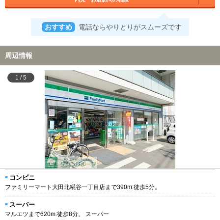
おすすめ
電話ならやりとりがスムーズです
周辺情報
1
/
5
コンビニ
ファミリーマート大田北糀谷一丁目店まで390m:徒歩5分。
スーパー
マルエツまで620m:徒歩8分。 スーパー