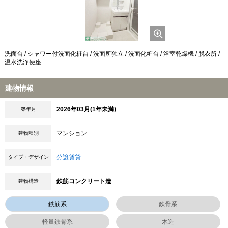
洗面台 / シャワー付洗面化粧台 / 洗面所独立 / 洗面化粧台 / 浴室乾燥機 / 脱衣所 /
温水洗浄便座
建物情報
2026年03月(1年未満)
築年月
マンション
建物種別
分譲賃貸
タイプ・デザイン
鉄筋コンクリート造
建物構造
鉄筋系
鉄骨系
軽量鉄骨系
木造