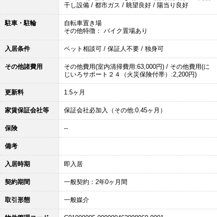
干し設備 / 都市ガス / 眺望良好 / 陽当り良好
駐車・駐輪
自転車置き場
その他特徴： バイク置場あり
入居条件
ペット相談可 / 保証人不要 / 独身可
その他諸費用
その他費用(室内清掃費用:63,000円) / その他費用(に
じいろサポート２４（火災保険付帯）:2,200円)
更新料
1.5ヶ月
家賃保証会社等
保証会社必加入（その他:0.45ヶ月）
保険
--
備考
入居時期
即入居
契約期間
一般契約：2年0ヶ月間
取引形態
一般媒介