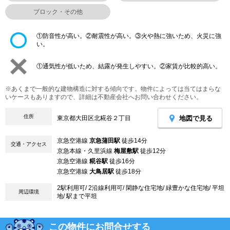
ブロック・その他
①防音性が高い。②耐震性が高い。③火や熱に強いため、火災に強
い。
①通気性が低いため、結露が発生しやすい。②家賃が比較的高い。
※あくまで一般的な建物構造に対する傾向です。物件によっては当てはまらな
いケースもありますので、詳細は不動産会社へお問い合わせください。
住所
地図で見る
東京都大田区北糀谷２丁目
京急空港線
京急蒲田駅
徒歩14分
交通・アクセス
京急本線・久里浜線
梅屋敷駅
徒歩12分
京急空港線
糀谷駅
徒歩16分
京急空港線
大鳥居駅
徒歩18分
2駅利用可/ 2沿線利用可/ 閑静な住宅地/ 緑豊かな住宅地/ 平坦
周辺環境
地/ 駅まで平坦
この物件にお問合せする