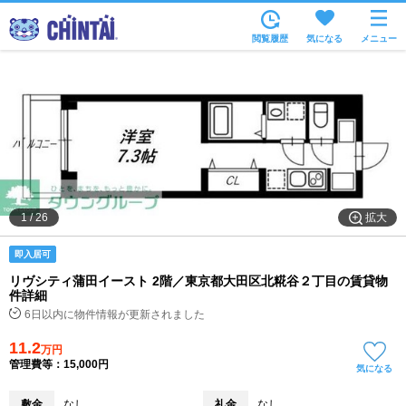
お部屋を探す
閲覧履歴
気になる
メニュー
沿線・駅から
住所から
家賃相場から
通勤通学時間から
物件特集から
拡大
1
/
26
不動産会社から
即入居可
TOP
リヴシティ蒲田イースト 2階／東京都大田区北糀谷２丁目の賃貸物
件詳細
6日以内に物件情報が更新されました
11.2
万円
管理費等：15,000円
気になる
敷金
なし
礼金
なし