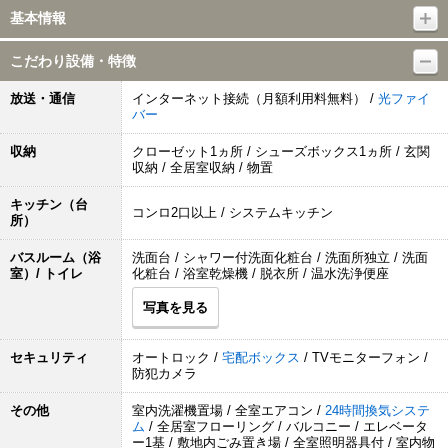
基本情報
こだわり設備・特徴
放送・通信
インターネット接続（月額利用料無料） /
光ファイ
バー
収納
クローゼット1ヵ所 / シューズボックス1ヵ所 / 玄関
収納 / 全居室収納 / 物置
キッチン（台
コンロ2口以上 / システムキッチン
所）
バスルーム（浴
洗面台 / シャワー付洗面化粧台 / 洗面所独立 / 洗面
室）/ トイレ
化粧台 / 浴室乾燥機 / 脱衣所 / 温水洗浄便座
写真を見る
セキュリティ
オートロック /
宅配ボックス
/ TVモニターフォン /
防犯カメラ
その他
室内洗濯機置場 / 全室エアコン /
24時間換気システ
ム
/ 全居室フローリング / バルコニー / エレベータ
ー1基 / 敷地内ごみ置き場 / 全室照明器具付 / 室内物