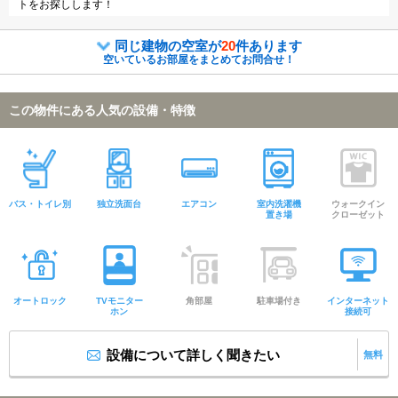
トをお探しします！
同じ建物の空室が
20
件あります
空いているお部屋をまとめてお問合せ！
この物件にある人気の設備・特徴
バス・トイレ別
独立洗面台
エアコン
室内洗濯機
ウォークイン
置き場
クローゼット
オートロック
TVモニター
角部屋
駐車場付き
インターネット
ホン
接続可
設備について詳しく聞きたい
無料