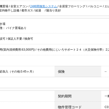
機置場
/
全室エアコン
/
24時間換気システム
/
全居室フローリング
/
バルコニー
/
エ
室内物干し設備
/
都市ガス
/
給湯
/
陽当り良好
き場
徴：
バイク置場あり
談可
/
保証人不要
/
独身可
(室内清掃費用:63,000円) / その他費用(にじいろサポート２４（火災保険付帯）:2,2
保険
必加入（その他:0.45ヶ月）
--
契約期間
一
物件管理コード
C0