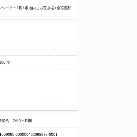
レベーター1基
/
敷地内ごみ置き場
/
全室照明
00円)
般契約：2年0ヶ月間
1009095-000000462098977-0001