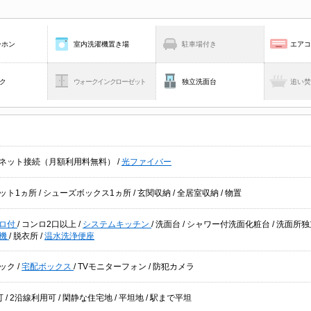
ーホン
室内洗濯機置き場
駐車場付き
エア
ク
ウォークインクローゼット
独立洗面台
追い
ネット接続（月額利用料無料）
/
光ファイバー
ット1ヵ所
/
シューズボックス1ヵ所
/
玄関収納
/
全居室収納
/
物置
ロ付
/
コンロ2口以上
/
システムキッチン
/
洗面台
/
シャワー付洗面化粧台
/
洗面所
燥機
/
脱衣所
/
温水洗浄便座
ック
/
宅配ボックス
/
TVモニターフォン
/
防犯カメラ
可
/
2沿線利用可
/
閑静な住宅地
/
平坦地
/
駅まで平坦