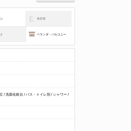
コン
角部屋
焚き
ベランダ・バルコニー
独立
/
洗面化粧台
/
バス・トイレ別
/
シャワー
/