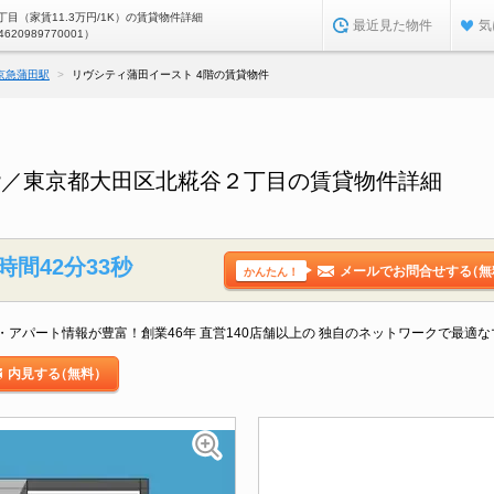
目（家賃11.3万円/1K）の賃貸物件詳細
最近見た物件
気
4620989770001）
京急蒲田駅
リヴシティ蒲田イースト 4階の賃貸物件
階／東京都大田区北糀谷２丁目の賃貸物件詳細
時間42分32秒
メールでお問合せする
（無
かんたん！
アパート情報が豊富！創業46年 直営140店舗以上の 独自のネットワークで最適
内見する
（無料）