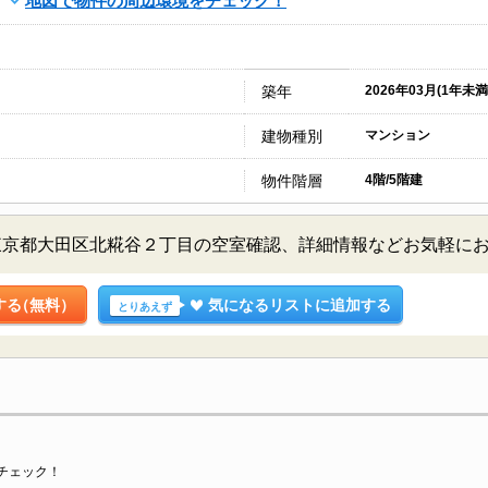
地図で物件の周辺環境をチェック！
築年
2026年03月(1年未満
建物種別
マンション
物件階層
4階/5階建
東京都大田区北糀谷２丁目の空室確認、詳細情報などお気軽に
する
（無料）
気になるリストに追加する
とりあえず
チェック！