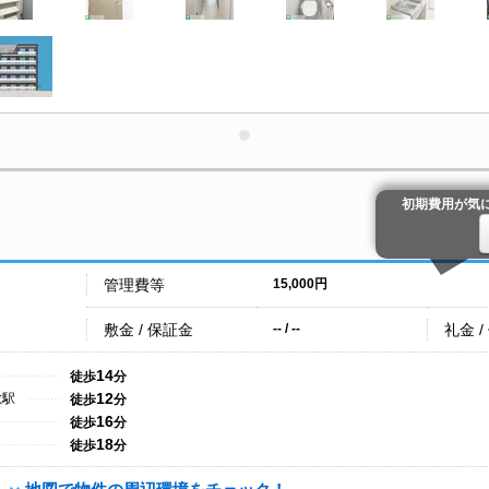
初期費用が気
管理費等
15,000円
敷金 / 保証金
礼金 /
-- / --
14
徒歩
分
12
敷駅
徒歩
分
16
徒歩
分
18
徒歩
分