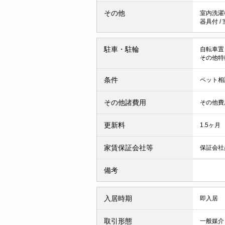
その他
室内洗濯
器具付
/
駐車・駐輪
自転車置
その他特
条件
ペット相
その他諸費用
その他費用
更新料
1.5ヶ月
家賃保証会社等
保証会社
備考
入居時期
即入居
取引形態
一般媒介