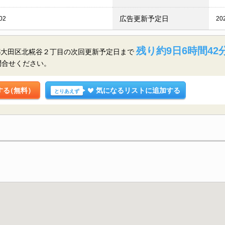
広告更新予定日
02
20
残り約9日6時間42
都大田区北糀谷２丁目の
次回更新予定日まで
問合せください。
する
（無料）
気になるリストに追加する
とりあえず