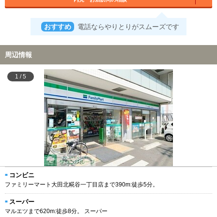
おすすめ
電話ならやりとりがスムーズです
周辺情報
1
/
5
コンビニ
ファミリーマート大田北糀谷一丁目店まで390m:徒歩5分。
スーパー
マルエツまで620m:徒歩8分。 スーパー