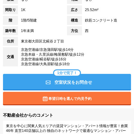
間取り
1K
広さ
25.52m²
階
1階/5階建
構造
鉄筋コンクリート造
築年数
1年未満
方位
西
住所
東京都大田区北糀谷２丁目
京急空港線/京急蒲田駅/徒歩14分
京急本線・久里浜線/梅屋敷駅/徒歩12分
交通
京急空港線/糀谷駅/徒歩16分
京急空港線/大鳥居駅/徒歩18分
1分で完了！
空室状況をお問合せ
希望日時を選んで内見予約
不動産会社からのコメント
東京を中心に関東人気エリアの賃貸マンション・アパート情報が豊富！創業
46年 直営140店舗以上の 独自のネットワークで最適なマンション・アパー