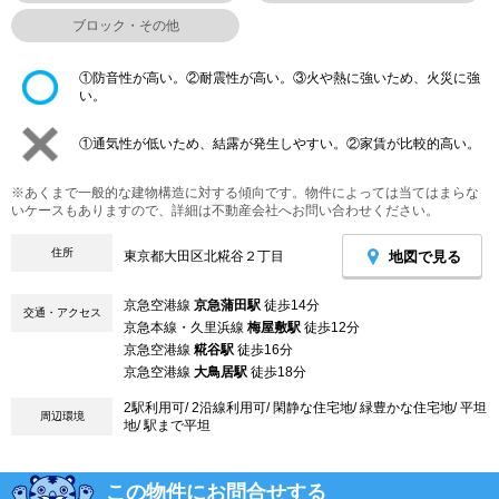
ブロック・その他
①防音性が高い。②耐震性が高い。③火や熱に強いため、火災に強
い。
①通気性が低いため、結露が発生しやすい。②家賃が比較的高い。
※あくまで一般的な建物構造に対する傾向です。物件によっては当てはまらな
いケースもありますので、詳細は不動産会社へお問い合わせください。
住所
地図で見る
東京都大田区北糀谷２丁目
京急空港線
京急蒲田駅
徒歩14分
交通・アクセス
京急本線・久里浜線
梅屋敷駅
徒歩12分
京急空港線
糀谷駅
徒歩16分
京急空港線
大鳥居駅
徒歩18分
2駅利用可/ 2沿線利用可/ 閑静な住宅地/ 緑豊かな住宅地/ 平坦
周辺環境
地/ 駅まで平坦
この物件にお問合せする