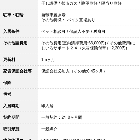
干し設備 / 都市ガス / 眺望良好 / 陽当り良好
駐車・駐輪
自転車置き場
その他特徴： バイク置場あり
入居条件
ペット相談可 / 保証人不要 / 独身可
その他諸費用
その他費用(室内清掃費用:63,000円) / その他費用(に
じいろサポート２４（火災保険付帯）:2,200円)
更新料
1.5ヶ月
家賃保証会社等
保証会社必加入（その他:0.45ヶ月）
保険
--
備考
入居時期
即入居
契約期間
一般契約：2年0ヶ月間
取引形態
一般媒介