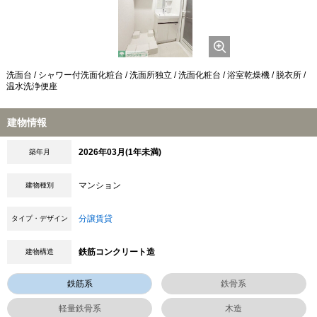
洗面台 / シャワー付洗面化粧台 / 洗面所独立 / 洗面化粧台 / 浴室乾燥機 / 脱衣所 /
温水洗浄便座
建物情報
2026年03月(1年未満)
築年月
マンション
建物種別
分譲賃貸
タイプ・デザイン
鉄筋コンクリート造
建物構造
鉄筋系
鉄骨系
軽量鉄骨系
木造