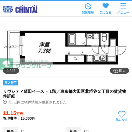
お部屋を探す
閲覧履歴
気になる
メニュー
沿線・駅から
住所から
家賃相場から
通勤通学時間から
物件特集から
拡大
1
/
26
不動産会社から
即入居可
TOP
リヴシティ蒲田イースト 1階／東京都大田区北糀谷２丁目の賃貸物
件詳細
7日以内に物件情報が更新されました
11.15
万円
管理費等：15,000円
気になる
敷金
なし
礼金
なし