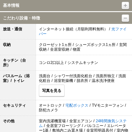
基本情報
こだわり設備・特徴
放送・通信
インターネット接続（月額利用料無料） /
光ファイ
バー
収納
クローゼット1ヵ所 / シューズボックス1ヵ所 / 玄関
収納 / 全居室収納 / 物置
キッチン（台
コンロ2口以上 / システムキッチン
所）
バスルーム（浴
洗面台 / シャワー付洗面化粧台 / 洗面所独立 / 洗面
室）/ トイレ
化粧台 / 浴室乾燥機 / 脱衣所 / 温水洗浄便座
写真を見る
セキュリティ
オートロック /
宅配ボックス
/ TVモニターフォン /
防犯カメラ
その他
室内洗濯機置場 / 全室エアコン /
24時間換気システ
ム
/ 全居室フローリング / バルコニー / エレベータ
ー1基 / 敷地内ごみ置き場 / 全室照明器具付 / 室内物