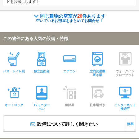
トをお探しします！
同じ建物の空室が
20
件あります
空いているお部屋をまとめてお問合せ！
この物件にある人気の設備・特徴
バス・トイレ別
独立洗面台
エアコン
室内洗濯機
ウォークイン
置き場
クローゼット
オートロック
TVモニター
角部屋
駐車場付き
インターネット
ホン
接続可
設備について詳しく聞きたい
無料