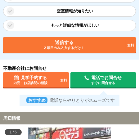
空室情報が知りたい
もっと詳細な情報がほしい
送信する
無料
2 項目のみ入力するだけ！
不動産会社にお問合せ
見学予約する
電話でお問合せ
無料
内見・お店訪問の相談
すぐに問合せる
おすすめ
電話ならやりとりがスムーズです
周辺情報
1
/
6