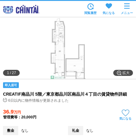
お部屋を探す
閲覧履歴
気になる
メニュー
沿線・駅から
住所から
家賃相場から
通勤通学時間から
物件特集から
拡大
1
/
27
不動産会社から
即入居可
TOP
CREATIF南品川 5階／東京都品川区南品川４丁目の賃貸物件詳細
6日以内に物件情報が更新されました
36.9
万円
管理費等：20,000円
気になる
敷金
なし
礼金
なし