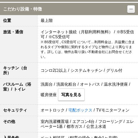
こだわり設備・特徴
位置
最上階
放送・通信
インターネット接続（月額利用料無料） / ※BS受信
可 / ※CS受信可
※ BS受信可 , CS受信可 について…利用料金は、共益費に含ま
れるタイプや個別に契約するタイプなど物件により異なりま
す。詳しくは、物件お取り扱い不動産会社にお問合せくださ
い。
キッチン（台
コンロ2口以上 / システムキッチン / グリル付
所）
バスルーム（浴
洗面台 / 洗面化粧台 / オートバス / 温水洗浄便座 /
室）/ トイレ
暖房便座
写真を見る
セキュリティ
オートロック /
宅配ボックス
/ TVモニターフォン
その他
室内洗濯機置場 / エアコン4台 / フローリング / エレ
ベーター1基 / 都市ガス / 公営上水道
入居条件
ペット相談可 （飼育の場合：敷金1ヶ月増)