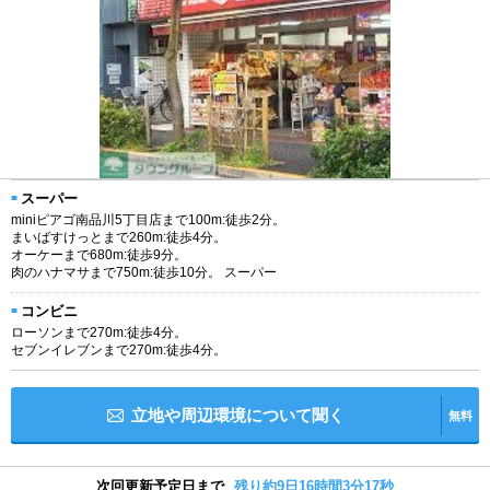
スーパー
miniピアゴ南品川5丁目店まで100m:徒歩2分。
まいばすけっとまで260m:徒歩4分。
オーケーまで680m:徒歩9分。
肉のハナマサまで750m:徒歩10分。 スーパー
コンビニ
ローソンまで270m:徒歩4分。
セブンイレブンまで270m:徒歩4分。
立地や周辺環境について聞く
無料
次回更新予定日まで
残り約9日16時間3分16秒