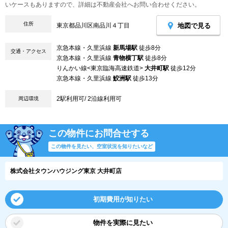
いケースもありますので、詳細は不動産会社へお問い合わせください。
住所
地図で見る
東京都品川区南品川４丁目
京急本線・久里浜線
新馬場駅
徒歩8分
交通・アクセス
京急本線・久里浜線
青物横丁駅
徒歩8分
りんかい線<東京臨海高速鉄道>
大井町駅
徒歩12分
京急本線・久里浜線
鮫洲駅
徒歩13分
2駅利用可/ 2沿線利用可
周辺環境
この物件にお問合せする
この物件を見たい、空室状況を知りたいなど
株式会社タウンハウジング東京 大井町店
初期費用が知りたい
物件を実際に見たい