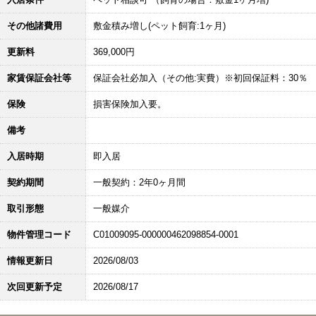
その他諸費用
敷金積み増し(ペット飼育:1ヶ月)
更新料
369,000円
家賃保証会社等
保証会社必加入（その他:実費）※初回保証料：30％
保険
損害保険加入要。
備考
入居時期
即入居
契約期間
一般契約：2年0ヶ月間
取引形態
一般媒介
物件管理コード
C01009095-000000462098854-0001
情報更新日
2026/08/03
次回更新予定
2026/08/17