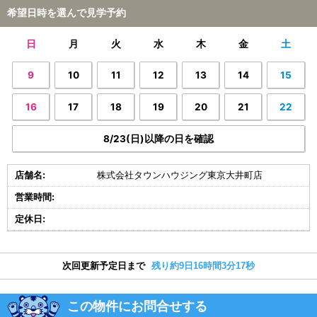
希望日時を選んで見学予約
日
月
火
水
木
金
土
9
10
11
12
13
14
15
16
17
18
19
20
21
22
8/23(日)以降の日を確認
店舗名:
株式会社タウンハウジング東京大井町店
営業時間:
定休日:
次回更新予定日まで
残り約9日16時間3分16秒
この物件にお問合せする