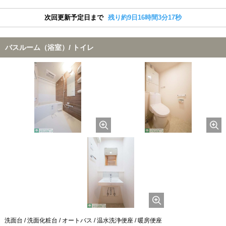
次回更新予定日まで
残り約9日16時間3分16秒
バスルーム（浴室）/ トイレ
洗面台 / 洗面化粧台 / オートバス / 温水洗浄便座 / 暖房便座