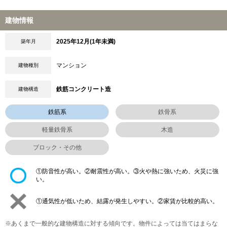
建物情報
2025年12月(1年未満)
築年月
マンション
建物種別
鉄筋コンクリート造
建物構造
鉄筋系
鉄骨系
軽量鉄骨系
木造
ブロック・その他
①防音性が高い。②耐震性が高い。③火や熱に強いため、火災に強
い。
①通気性が低いため、結露が発生しやすい。②家賃が比較的高い。
※あくまで一般的な建物構造に対する傾向です。物件によっては当てはまらな