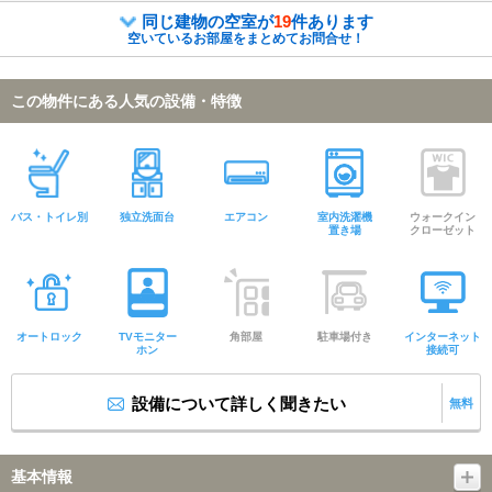
同じ建物の空室が
19
件あります
空いているお部屋をまとめてお問合せ！
この物件にある人気の設備・特徴
バス・トイレ別
独立洗面台
エアコン
室内洗濯機
ウォークイン
置き場
クローゼット
オートロック
TVモニター
角部屋
駐車場付き
インターネット
ホン
接続可
設備について詳しく聞きたい
無料
基本情報