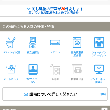
同じ建物の空室が
20
件あります
空いているお部屋をまとめてお問合せ！
この物件にある人気の設備・特徴
バス・トイレ別
独立洗面台
エアコン
室内洗濯機
ウォークイン
置き場
クローゼット
オートロック
TVモニター
角部屋
駐車場付き
インターネット
ホン
接続可
設備について詳しく聞きたい
無料