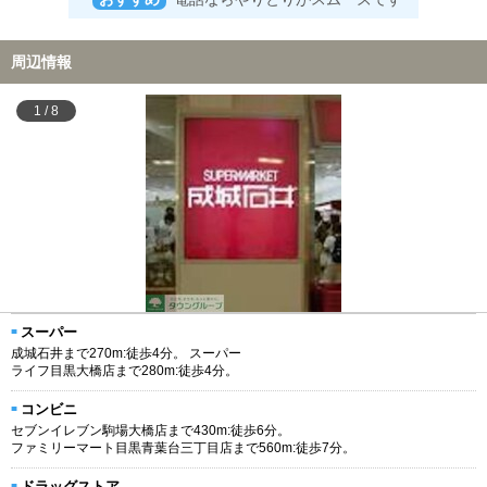
周辺情報
1
/
8
スーパー
成城石井まで270m:徒歩4分。 スーパー
ライフ目黒大橋店まで280m:徒歩4分。
コンビニ
セブンイレブン駒場大橋店まで430m:徒歩6分。
ファミリーマート目黒青葉台三丁目店まで560m:徒歩7分。
ドラッグストア