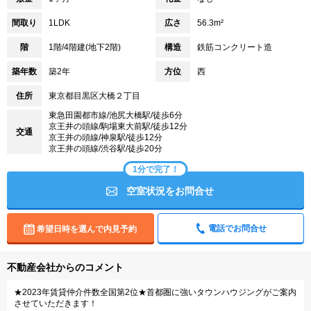
間取り
1LDK
広さ
56.3m²
階
1階/4階建(地下2階)
構造
鉄筋コンクリート造
築年数
築2年
方位
西
住所
東京都目黒区大橋２丁目
東急田園都市線/池尻大橋駅/徒歩6分
京王井の頭線/駒場東大前駅/徒歩12分
交通
京王井の頭線/神泉駅/徒歩12分
京王井の頭線/渋谷駅/徒歩20分
1分で完了！
空室状況をお問合せ
電話でお問合せ
希望日時を選んで内見予約
不動産会社からのコメント
★2023年賃貸仲介件数全国第2位★首都圏に強いタウンハウジングがご案内
させていただきます！