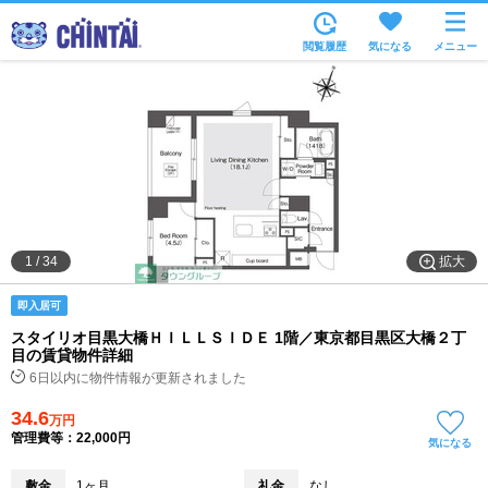
お部屋を探す
閲覧履歴
気になる
メニュー
沿線・駅から
住所から
家賃相場から
通勤通学時間から
物件特集から
拡大
1
/
34
不動産会社から
即入居可
TOP
スタイリオ目黒大橋ＨＩＬＬＳＩＤＥ 1階／東京都目黒区大橋２丁
目の賃貸物件詳細
6日以内に物件情報が更新されました
34.6
万円
管理費等：22,000円
気になる
敷金
1ヶ月
礼金
なし