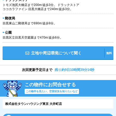
トモズ池尻大橋店まで200m:徒歩3分。 ドラックストア
ココカラファイン 目黒大橋店まで240m:徒歩3分。
郵便局
目黒東山二郵便局まで690m:徒歩9分。
公園
目黒区立目黒天空庭園まで470m:徒歩6分。
立地や周辺環境について聞く
無料
次回更新予定日まで
残り約9日10時間39分13秒
この物件にお問合せする
この物件を見たい、空室状況を知りたいなど
株式会社タウンハウジング東京 大井町店