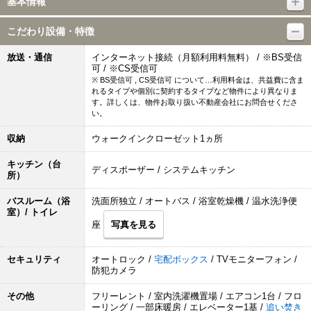
基本情報
こだわり設備・特徴
放送・通信
インターネット接続（月額利用料無料） / ※BS受信
可 / ※CS受信可
※ BS受信可 , CS受信可 について…利用料金は、共益費に含ま
れるタイプや個別に契約するタイプなど物件により異なりま
す。詳しくは、物件お取り扱い不動産会社にお問合せくださ
い。
収納
ウォークインクローゼット1ヵ所
キッチン（台
ディスポーザー / システムキッチン
所）
バスルーム（浴
洗面所独立 / オートバス / 浴室乾燥機 / 温水洗浄便
室）/ トイレ
座
写真を見る
セキュリティ
オートロック /
宅配ボックス
/ TVモニターフォン /
防犯カメラ
その他
フリーレント / 室内洗濯機置場 / エアコン1台 / フロ
ーリング / 一部床暖房 / エレベーター1基 /
追い焚き