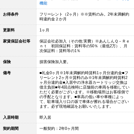
機能
お得条件
フリーレント（2ヶ月）※※賃料のみ。2年未満解約
時違約金２か月
更新料
1ヶ月
家賃保証会社等
保証会社必加入（その他:実費）※あんしんＱ－Ｒｅ
ｎｔ 初回保証料：賃料等の50％（最低2万）、月
次保証料：賃料等の1％
保険
損害保険加入要。
備考
■礼金0ヶ月※1年未満解約時賃料1ヶ月分違約金■フ
リーレント2ヶ月※賃料のみ※1年未満解約時賃料2
ヶ月分違約金■入居中の浄水器カートリッジ交換は
借主負担■年4回点検時に店舗前の車両を移動してい
ただく必要がございます。※移動場所はお客様側で
の手配となります。■車高の低い車や車種によっ
て、駐車場入り口の坂で車体が擦れる場合がござい
ます。必ず現地確認をお願いいたします。
入居時期
即入居
契約期間
一般契約：2年0ヶ月間