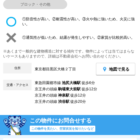
ブロック・その他
①防音性が高い。②耐震性が高い。③火や熱に強いため、火災に強
い。
①通気性が低いため、結露が発生しやすい。②家賃が比較的高い。
※あくまで一般的な建物構造に対する傾向です。物件によっては当てはまらな
いケースもありますので、詳細は不動産会社へお問い合わせください。
住所
地図で見る
東京都目黒区大橋２丁目
東急田園都市線
池尻大橋駅
徒歩6分
交通・アクセス
京王井の頭線
駒場東大前駅
徒歩12分
京王井の頭線
神泉駅
徒歩12分
京王井の頭線
渋谷駅
徒歩20分
この物件にお問合せする
この物件を見たい、空室状況を知りたいなど