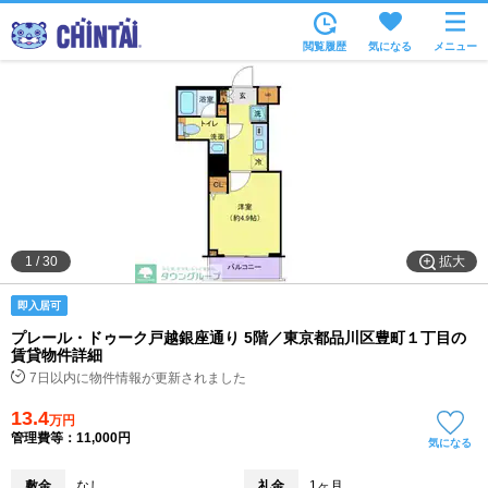
お部屋を探す
閲覧履歴
気になる
メニュー
沿線・駅から
住所から
家賃相場から
通勤通学時間から
物件特集から
拡大
1
/
30
不動産会社から
即入居可
TOP
プレール・ドゥーク戸越銀座通り 5階／東京都品川区豊町１丁目の
賃貸物件詳細
7日以内に物件情報が更新されました
13.4
万円
管理費等：11,000円
気になる
敷金
なし
礼金
1ヶ月