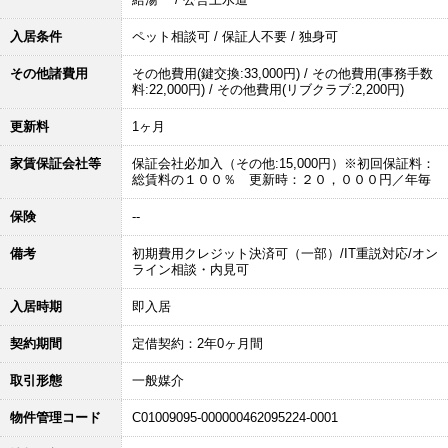
入居条件
ペット相談可 / 保証人不要 / 独身可
その他諸費用
その他費用(鍵交換:33,000円) / その他費用(事務手数
料:22,000円) / その他費用(リブクラブ:2,200円)
更新料
1ヶ月
家賃保証会社等
保証会社必加入（その他:15,000円）※初回保証料：
総賃料の１００％ 更新時：２０，０００円／年毎
保険
--
備考
初期費用クレジット決済可（一部）/IT重説対応/オン
ライン相談・内見可
入居時期
即入居
契約期間
定借契約：2年0ヶ月間
取引形態
一般媒介
物件管理コード
C01009095-000000462095224-0001