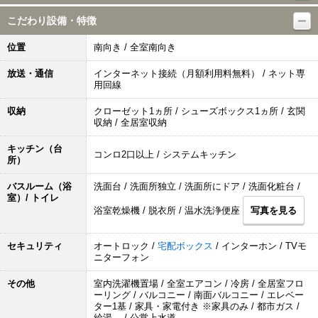
こだわり設備・特徴
位置
南向き / 全室南向き
放送・通信
インターネット接続（月額利用料無料） / ネット専
用回線
収納
クローゼット1ヵ所 / シューズボックス1ヵ所 / 玄関
収納 / 全居室収納
キッチン（台
コンロ2口以上 / システムキッチン
所）
バスルーム（浴
洗面台 / 洗面所独立 / 洗面所にドア / 洗面化粧台 /
室）/ トイレ
浴室乾燥機 / 脱衣所 / 温水洗浄便座
写真を見る
セキュリティ
オートロック /
宅配ボックス
/ インターホン / TVモ
ニターフォン
その他
室内洗濯機置場 / 全室エアコン / 冷房 / 全居室フロ
ーリング / バルコニー / 南面バルコニー / エレベー
ター1基 / 家具・家電付き ※家具のみ / 都市ガス /
給湯 / 公営上水道