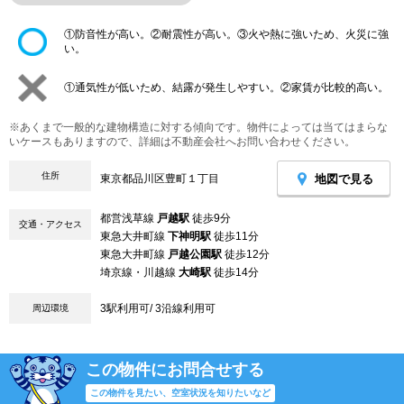
①防音性が高い。②耐震性が高い。③火や熱に強いため、火災に強
い。
①通気性が低いため、結露が発生しやすい。②家賃が比較的高い。
※あくまで一般的な建物構造に対する傾向です。物件によっては当てはまらな
いケースもありますので、詳細は不動産会社へお問い合わせください。
住所
地図で見る
東京都品川区豊町１丁目
都営浅草線
戸越駅
徒歩9分
交通・アクセス
東急大井町線
下神明駅
徒歩11分
東急大井町線
戸越公園駅
徒歩12分
埼京線・川越線
大崎駅
徒歩14分
3駅利用可/ 3沿線利用可
周辺環境
この物件にお問合せする
この物件を見たい、空室状況を知りたいなど