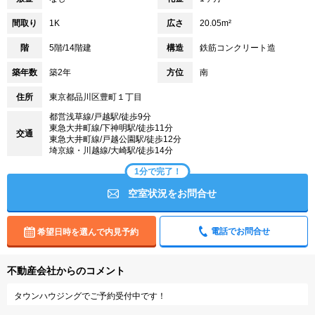
間取り
1K
広さ
20.05m²
階
5階/14階建
構造
鉄筋コンクリート造
築年数
築2年
方位
南
住所
東京都品川区豊町１丁目
都営浅草線/戸越駅/徒歩9分
東急大井町線/下神明駅/徒歩11分
交通
東急大井町線/戸越公園駅/徒歩12分
埼京線・川越線/大崎駅/徒歩14分
1分で完了！
空室状況をお問合せ
電話でお問合せ
希望日時を選んで内見予約
不動産会社からのコメント
タウンハウジングでご予約受付中です！