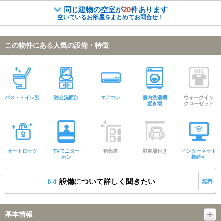
同じ建物の空室が
20
件あります
空いているお部屋をまとめてお問合せ！
この物件にある人気の設備・特徴
バス・トイレ別
独立洗面台
エアコン
室内洗濯機
ウォークイン
置き場
クローゼット
オートロック
TVモニター
角部屋
駐車場付き
インターネット
ホン
接続可
設備について詳しく聞きたい
無料
基本情報