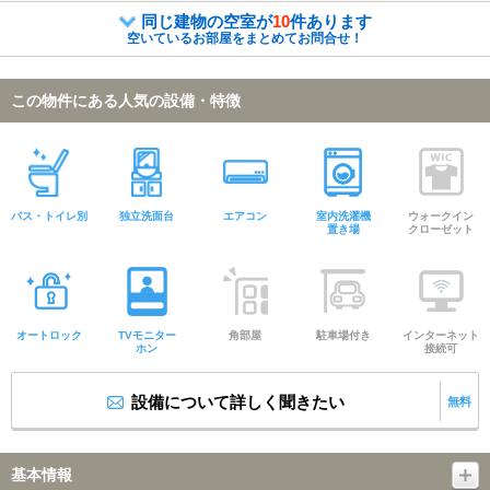
同じ建物の空室が
10
件あります
空いているお部屋をまとめてお問合せ！
この物件にある人気の設備・特徴
バス・トイレ別
独立洗面台
エアコン
室内洗濯機
ウォークイン
置き場
クローゼット
オートロック
TVモニター
角部屋
駐車場付き
インターネット
ホン
接続可
設備について詳しく聞きたい
無料
基本情報