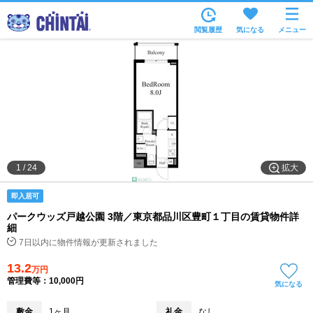
お部屋を探す
閲覧履歴
気になる
メニュー
沿線・駅から
住所から
家賃相場から
通勤通学時間から
物件特集から
拡大
1
/
24
不動産会社から
即入居可
TOP
パークウッズ戸越公園 3階／東京都品川区豊町１丁目の賃貸物件詳
細
7日以内に物件情報が更新されました
13.2
万円
管理費等：10,000円
気になる
敷金
1ヶ月
礼金
なし