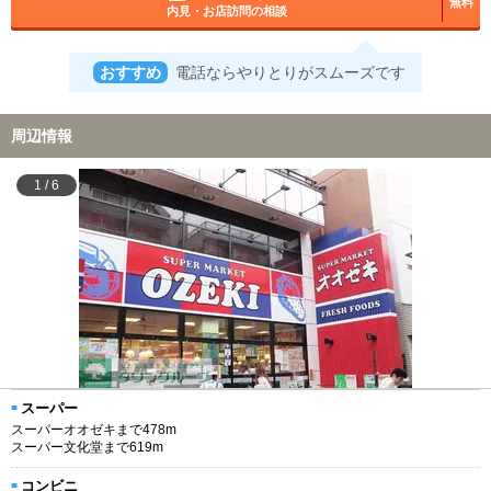
無料
内見・お店訪問の相談
おすすめ
電話ならやりとりがスムーズです
周辺情報
1
/
6
スーパー
スーパーオオゼキまで478m
スーパー文化堂まで619m
コンビニ