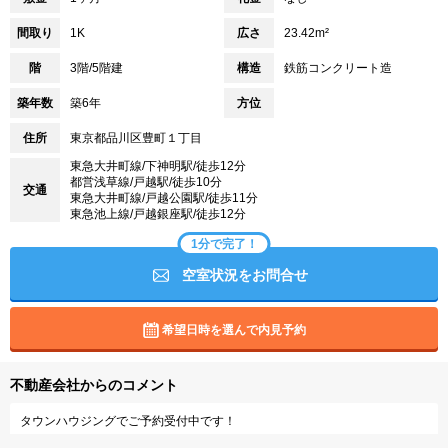
間取り
1K
広さ
23.42m²
階
3階/5階建
構造
鉄筋コンクリート造
築年数
築6年
方位
住所
東京都品川区豊町１丁目
東急大井町線/下神明駅/徒歩12分
都営浅草線/戸越駅/徒歩10分
交通
東急大井町線/戸越公園駅/徒歩11分
東急池上線/戸越銀座駅/徒歩12分
1分で完了！
空室状況をお問合せ
希望日時を選んで内見予約
不動産会社からのコメント
タウンハウジングでご予約受付中です！