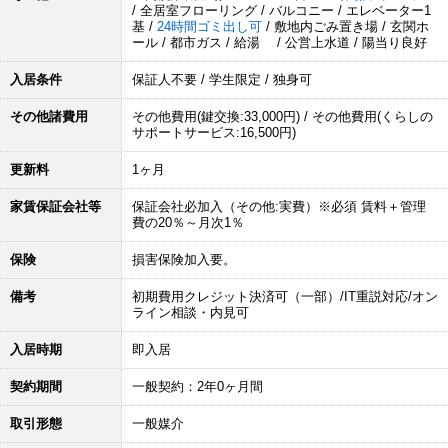
/ 全居室フローリング / バルコニー / エレベーター1
基 /
24時間ゴミ出し可
/ 敷地内ごみ置き場 / 玄関ホ
ール / 都市ガス / 給湯 / 公営上水道 / 陽当り良好
入居条件
保証人不要 / 学生限定 / 独身可
その他諸費用
その他費用(鍵交換:33,000円) / その他費用(くらしの
サポートサービス:16,500円)
更新料
1ヶ月
家賃保証会社等
保証会社必加入（その他:実費）※必須 賃料＋管理
費の20％～月次1％
保険
損害保険加入要。
備考
初期費用クレジット決済可（一部）/IT重説対応/オン
ライン相談・内見可
入居時期
即入居
契約期間
一般契約：2年0ヶ月間
取引形態
一般媒介