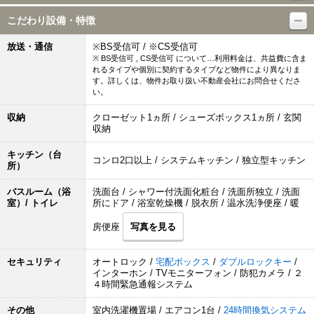
こだわり設備・特徴
放送・通信
※BS受信可 / ※CS受信可
※ BS受信可 , CS受信可 について…利用料金は、共益費に含ま
れるタイプや個別に契約するタイプなど物件により異なりま
す。詳しくは、物件お取り扱い不動産会社にお問合せくださ
い。
収納
クローゼット1ヵ所 / シューズボックス1ヵ所 / 玄関
収納
キッチン（台
コンロ2口以上 / システムキッチン / 独立型キッチン
所）
バスルーム（浴
洗面台 / シャワー付洗面化粧台 / 洗面所独立 / 洗面
室）/ トイレ
所にドア / 浴室乾燥機 / 脱衣所 / 温水洗浄便座 / 暖
房便座
写真を見る
セキュリティ
オートロック /
宅配ボックス
/
ダブルロックキー
/
インターホン / TVモニターフォン / 防犯カメラ / ２
４時間緊急通報システム
その他
室内洗濯機置場 / エアコン1台 /
24時間換気システム