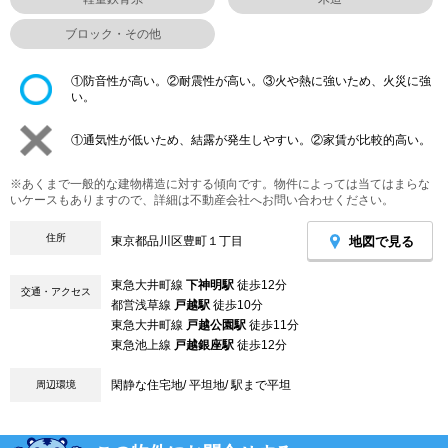
ブロック・その他
①防音性が高い。②耐震性が高い。③火や熱に強いため、火災に強
い。
①通気性が低いため、結露が発生しやすい。②家賃が比較的高い。
※あくまで一般的な建物構造に対する傾向です。物件によっては当てはまらな
いケースもありますので、詳細は不動産会社へお問い合わせください。
住所
地図で見る
東京都品川区豊町１丁目
東急大井町線
下神明駅
徒歩12分
交通・アクセス
都営浅草線
戸越駅
徒歩10分
東急大井町線
戸越公園駅
徒歩11分
東急池上線
戸越銀座駅
徒歩12分
閑静な住宅地/ 平坦地/ 駅まで平坦
周辺環境