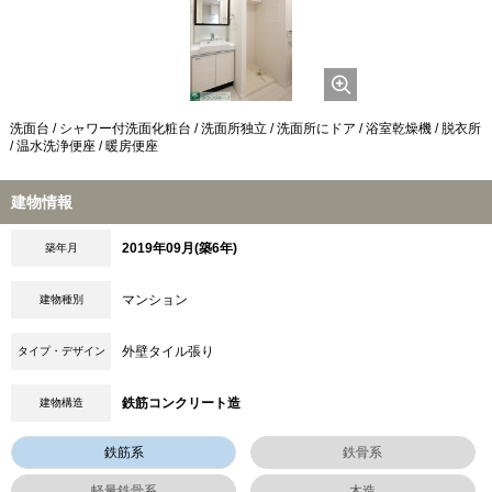
洗面台 / シャワー付洗面化粧台 / 洗面所独立 / 洗面所にドア / 浴室乾燥機 / 脱衣所
/ 温水洗浄便座 / 暖房便座
建物情報
2019年09月(築6年)
築年月
マンション
建物種別
外壁タイル張り
タイプ・デザイン
鉄筋コンクリート造
建物構造
鉄筋系
鉄骨系
軽量鉄骨系
木造