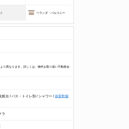
焚き
ベランダ・バルコニー
物件により異なります。詳しくは、物件お取り扱い不動産会
化粧台
/
バス・トイレ別
/
シャワー
/
浴室乾燥
メラ
店