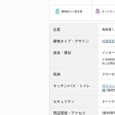
敷地内ゴミ置き場
オートロッ
位置
角部屋
/
建物タイプ・デザイン
分譲賃
放送・通信
インター
※ BS受
社にお問合
収納
クローゼ
キッチン/バス・トイレ
ガスコン
機
/
脱衣
セキュリティ
オートロ
周辺環境・アクセス
2駅利用