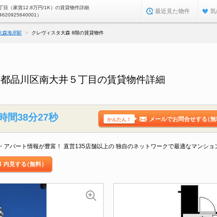
目（家賃12.8万円/1K）の賃貸物件詳細
最近見た物件
気
4620925640001）
大森海岸駅
クレヴィスタ大森 8階の賃貸物件
京都品川区南大井５丁目の賃貸物件詳細
時間38分26秒
メールでお問合せする
（無
かんたん！
アパート情報が豊富！ 直営135店舗以上の 独自のネットワークで最適なマンシ
内見する
（無料）