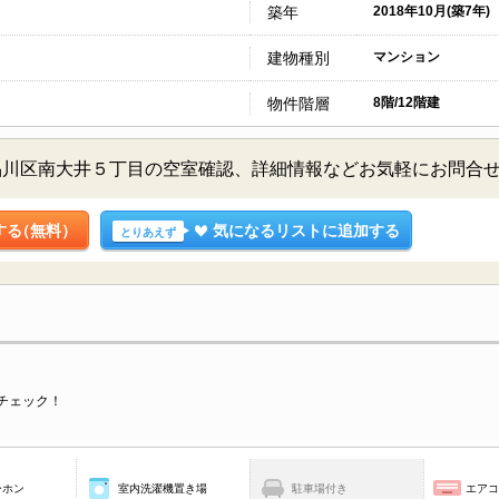
築年
2018年10月(築7年)
建物種別
マンション
物件階層
8階/12階建
品川区南大井５丁目の空室確認、詳細情報などお気軽にお問合
する
（無料）
気になるリストに追加する
とりあえず
チェック！
ーホン
室内洗濯機置き場
駐車場付き
エア