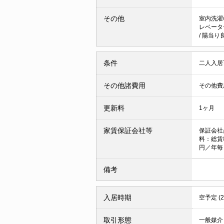
その他
室内洗濯
レベータ
/
陽当り
条件
二人入
その他諸費用
その他費用
更新料
1ヶ月
家賃保証会社等
保証会社
料：総賃
円／年毎
備考
入居時期
空予定 (
取引形態
一般媒介