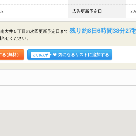
広告更新予定日
02
20
残り約8日6時間38分26
区南大井５丁目の
次回更新予定日まで
問合せください。
する
（無料）
気になるリストに追加する
とりあえず