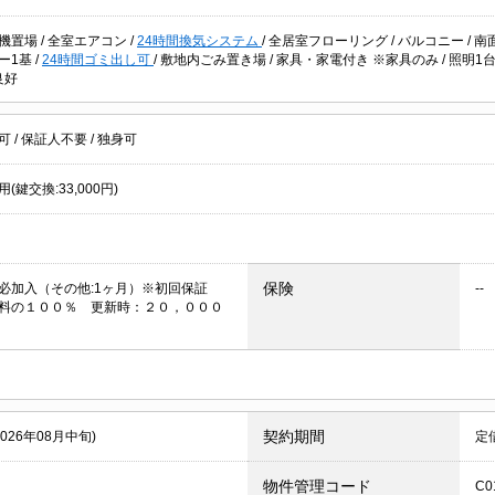
機置場
/
全室エアコン
/
24時間換気システム
/
全居室フローリング
/
バルコニー
/
南
ー1基
/
24時間ゴミ出し可
/
敷地内ごみ置き場
/
家具・家電付き ※家具のみ
/
照明1
良好
居可
/
保証人不要
/
独身可
(鍵交換:33,000円)
保険
必加入（その他:1ヶ月）※初回保証
--
料の１００％ 更新時：２０，０００
契約期間
2026年08月中旬)
定
物件管理コード
C0