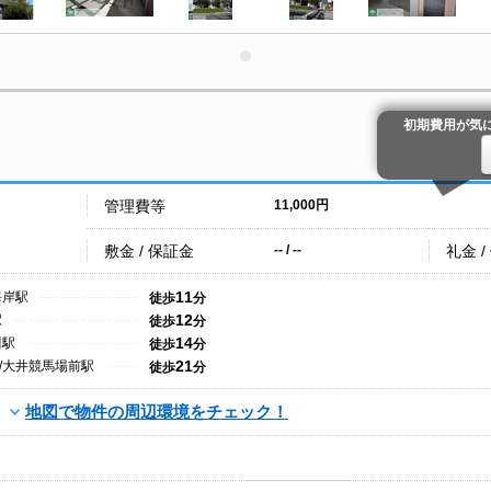
初期費用が気
管理費等
11,000円
敷金 / 保証金
礼金 /
-- / --
11
海岸駅
徒歩
分
12
駅
徒歩
分
14
川駅
徒歩
分
21
/大井競馬場前駅
徒歩
分
地図で物件の周辺環境をチェック！