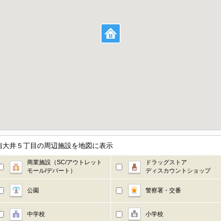
南大井５丁目の周辺施設を地図に表示
商業施設（SC/アウトレット
ドラッグストア
モール/デパート）
ディスカウントショップ
公園
警察署・交番
中学校
小学校