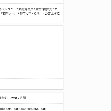
面バルコニー
/
東南角住戸
/
全室2面採光
/
エ
台
/
玄関ホール
/
都市ガス
/
給湯
/
公営上水道
借契約：2年0ヶ月間
1009095-000000462092564-0001