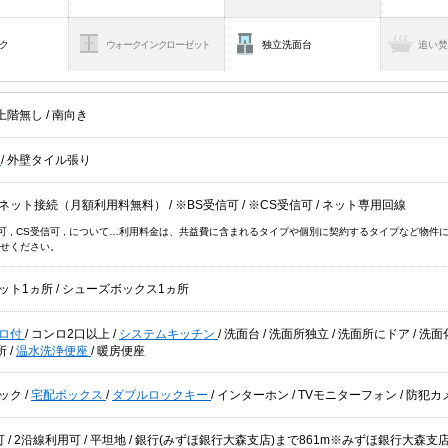
ク
ウォークインクローゼット
独立洗面台
追い
上階無し
/
南向き
貸
/
外壁タイル張り
ネット接続（月額利用料無料）
/
※BS受信可
/
※CS受信可
/
ネット専用回線
信可 , CS受信可 , について…利用料金は、共益費に含まれるタイプや個別に契約するタイプなど
せください。
ット1ヵ所
/
シューズボックス1ヵ所
ロ付
/
コンロ2口以上
/
システムキッチン
/
洗面台
/
洗面所独立
/
洗面所にドア
/
洗面
所
/
温水洗浄便座
/
暖房便座
ック
/
宅配ボックス
/
ダブルロックキー
/
インターホン
/
TVモニターフォン
/
防犯カ
可
/
2沿線利用可
/
平坦地
/ 銀行(みずほ銀行大森支店)まで861m※みずほ銀行大森支