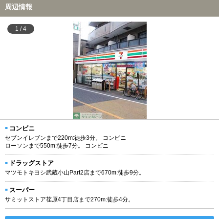
周辺情報
1
/
4
コンビニ
セブンイレブンまで220m:徒歩3分。 コンビニ
ローソンまで550m:徒歩7分。 コンビニ
ドラッグストア
マツモトキヨシ武蔵小山Part2店まで670m:徒歩9分。
スーパー
サミットストア荏原4丁目店まで270m:徒歩4分。