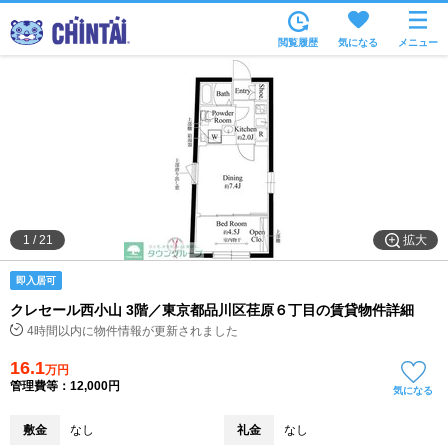
お部屋を探す
閲覧履歴
気になる
メニュー
沿線・駅から
住所から
家賃相場から
通勤通学時間から
物件特集から
拡大
1
/
21
不動産会社から
即入居可
TOP
クレセール西小山 3階／東京都品川区荏原６丁目の賃貸物件詳細
4時間以内に物件情報が更新されました
16.1
万円
管理費等：12,000円
気になる
敷金
なし
礼金
なし