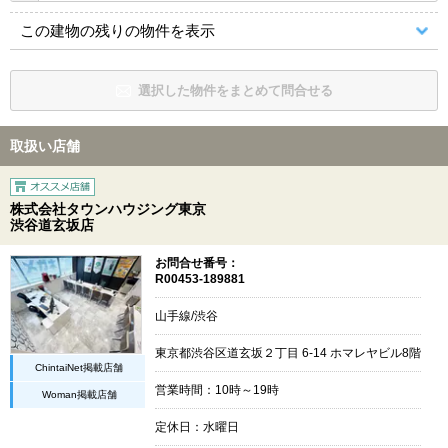
この建物の残りの物件を表示
選択した物件をまとめて問合せる
取扱い店舗
株式会社タウンハウジング東京
渋谷道玄坂店
お問合せ番号：
R00453-189881
山手線/渋谷
東京都渋谷区道玄坂２丁目 6-14 ホマレヤビル8階
ChintaiNet掲載店舗
営業時間：10時～19時
Woman掲載店舗
定休日：水曜日