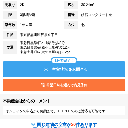
間取り
2K
広さ
30.24m²
階
3階/5階建
構造
鉄筋コンクリート造
築年数
1年未満
方位
北
住所
東京都品川区荏原６丁目
東急目黒線/西小山駅/徒歩8分
交通
東急目黒線/武蔵小山駅/徒歩12分
東急大井町線/旗の台駅/徒歩12分
1分で完了！
空室状況をお問合せ
希望日時を選んで内見予約
不動産会社からのコメント
オンラインで申込から契約まで、ＬＩＮＥでのご対応も可能です！
同じ建物の空室が
20
件あります