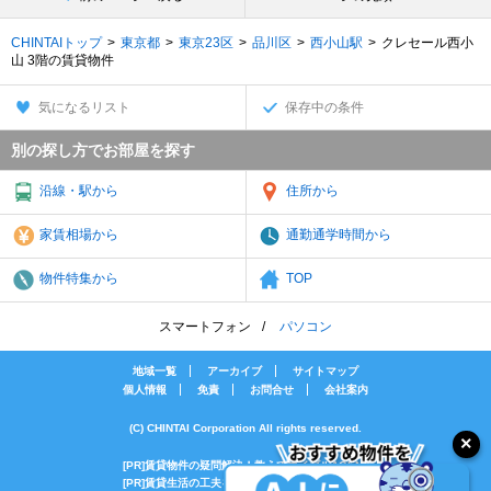
CHINTAIトップ
東京都
東京23区
品川区
西小山駅
クレセール西小
山 3階の賃貸物件
気になるリスト
保存中の条件
別の探し方でお部屋を探す
沿線・駅から
住所から
家賃相場から
通勤通学時間から
物件特集から
TOP
スマートフォン
パソコン
地域一覧
アーカイブ
サイトマップ
個人情報
免責
お問合せ
会社案内
(C) CHINTAI Corporation All rights reserved.
[PR]賃貸物件の疑問解決！教えてエイブルAGENT
[PR]賃貸生活の工夫を紹介！CHINTAI情報局