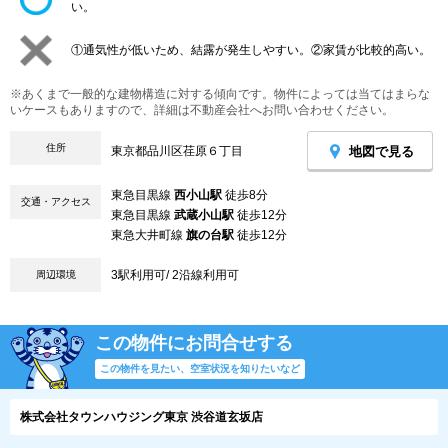
い。
①通気性が低いため、結露が発生しやすい。②家賃が比較的高い。
※あくまで一般的な建物構造に対する傾向です。物件によっては当てはまらな
いケースもありますので、詳細は不動産会社へお問い合わせください。
住所
地図で見る
東京都品川区荏原６丁目
東急目黒線
西小山駅
徒歩8分
交通・アクセス
東急目黒線
武蔵小山駅
徒歩12分
東急大井町線
旗の台駅
徒歩12分
3駅利用可/ 2沿線利用可
周辺環境
この物件にお問合せする
この物件を見たい、空室状況を知りたいなど
株式会社タウンハウジング東京 渋谷道玄坂店