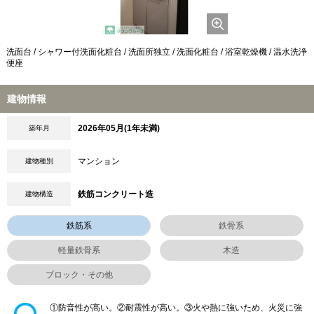
洗面台 / シャワー付洗面化粧台 / 洗面所独立 / 洗面化粧台 / 浴室乾燥機 / 温水洗浄
便座
建物情報
2026年05月(1年未満)
築年月
マンション
建物種別
鉄筋コンクリート造
建物構造
鉄筋系
鉄骨系
軽量鉄骨系
木造
ブロック・その他
①防音性が高い。②耐震性が高い。③火や熱に強いため、火災に強