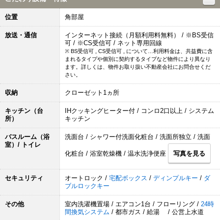
位置
角部屋
放送・通信
インターネット接続（月額利用料無料） / ※BS受信
可 / ※CS受信可 / ネット専用回線
※ BS受信可 , CS受信可 , について…利用料金は、共益費に含
まれるタイプや個別に契約するタイプなど物件により異なり
ます。詳しくは、物件お取り扱い不動産会社にお問合せくだ
さい。
収納
クローゼット1ヵ所
キッチン（台
IHクッキングヒーター付 / コンロ2口以上 / システム
所）
キッチン
バスルーム（浴
洗面台 / シャワー付洗面化粧台 / 洗面所独立 / 洗面
室）/ トイレ
化粧台 / 浴室乾燥機 / 温水洗浄便座
写真を見る
セキュリティ
オートロック /
宅配ボックス
/
ディンプルキー
/
ダ
ブルロックキー
その他
室内洗濯機置場 / エアコン1台 / フローリング /
24時
間換気システム
/ 都市ガス / 給湯 / 公営上水道