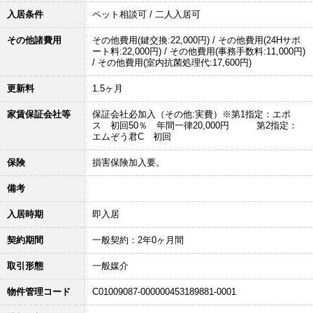
入居条件
ペット相談可 / 二人入居可
その他諸費用
その他費用(鍵交換:22,000円) / その他費用(24Hサポ
ート料:22,000円) / その他費用(事務手数料:11,000円)
/ その他費用(室内抗菌処理代:17,600円)
更新料
1.5ヶ月
家賃保証会社等
保証会社必加入（その他:実費）※第1指定：エポ
ス 初回50％ 年間一律20,000円 第2指定：
エムぞう君C 初回
保険
損害保険加入要。
備考
入居時期
即入居
契約期間
一般契約：2年0ヶ月間
取引形態
一般媒介
物件管理コード
C01009087-000000453189881-0001