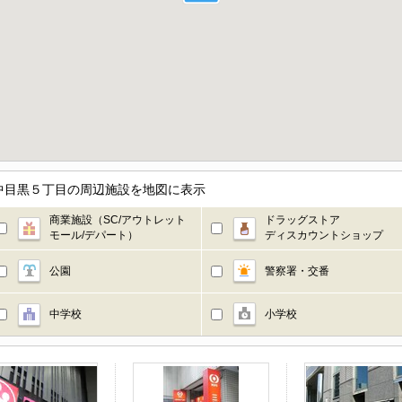
中目黒５丁目の周辺施設を地図に表示
商業施設（SC/アウトレット
ドラッグストア
モール/デパート）
ディスカウントショップ
公園
警察署・交番
中学校
小学校