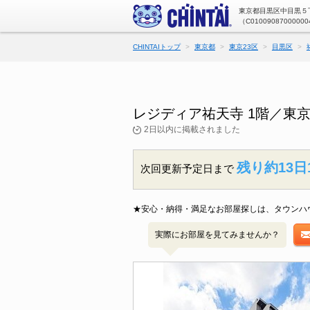
東京都目黒区中目黒５丁
（C01009087000000
CHINTAIトップ
東京都
東京23区
目黒区
レジディア祐天寺 1階／東
2日以内に掲載されました
残り約13日
次回更新予定日まで
★安心・納得・満足なお部屋探しは、タウンハ
実際にお部屋を見てみませんか？