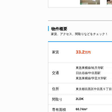
物件概要
家賃、アクセス、間取りなどをチェック！
33.2
家賃
万円
東急東横線/祐天寺駅
交通
日比谷線/中目黒駅
東急東横線/学芸大学駅
住所
東京都目黒区中目黒５丁目
間取り
2LDK
専有面積
60.74m²