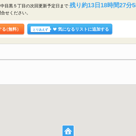
残り約13日18時間27分5
区中目黒５丁目の
次回更新予定日まで
問合せください。
する
（無料）
気になるリストに追加する
とりあえず