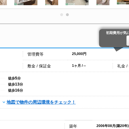
初期費用が気
管理費等
25,000円
敷金 / 保証金
礼金 /
1ヶ月 / --
5
徒歩
分
13
徒歩
分
16
徒歩
分
地図で物件の周辺環境をチェック！
築年
2006年08月(築20年)