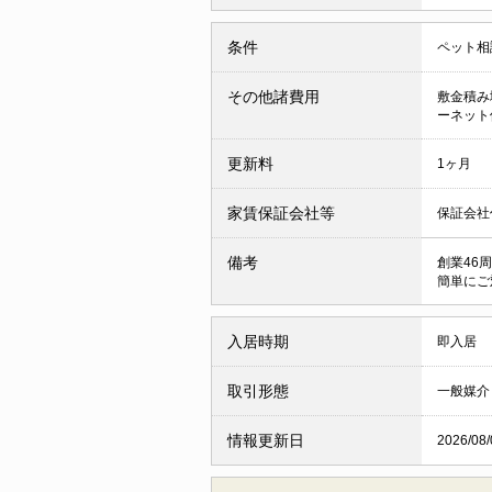
条件
ペット相
その他諸費用
敷金積み増
ーネット使
更新料
1ヶ月
家賃保証会社等
保証会社
備考
創業46
簡単にご
入居時期
即入居
取引形態
一般媒介
情報更新日
2026/08/