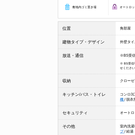
敷地内ゴミ置き場
オートロッ
位置
角部屋
建物タイプ・デザイン
外壁タイ
放送・通信
※BS受
※ BS受
せください
収納
クローゼ
キッチン/バス・トイレ
コンロ3
機
/
脱衣
セキュリティ
オートロ
その他
室内洗濯
プ
/
給