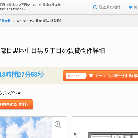
目（家賃33.2万円/2LDK）の賃貸物件詳細
最近見た物件
気
4531853420001）
祐天寺駅
レジディア祐天寺 1階の賃貸物件
京都目黒区中目黒５丁目の賃貸物件詳細
18時間27分57秒
メールでお問合せする
（無
かんたん！
ウジングへ★
内見する
（無料）