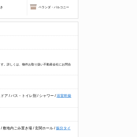
焚き
ベランダ・バルコニー
ます。詳しくは、物件お取り扱い不動産会社にお問合
にドア
/
バス・トイレ別
/
シャワー
/
浴室乾燥
基
/
敷地内ごみ置き場
/
玄関ホール
/
振分タイ