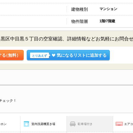
建物種別
マンション
物件階層
1階/7階建
目黒区中目黒５丁目の空室確認、詳細情報などお気軽にお問合
する
（無料）
気になるリストに追加する
とりあえず
チェック！
ーホン
室内洗濯機置き場
駐車場付き
エア