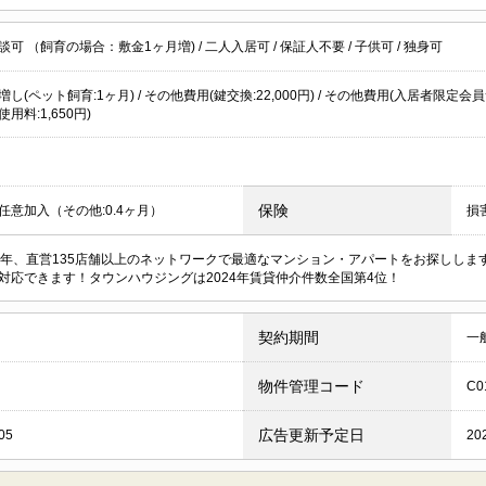
談可 （飼育の場合：敷金1ヶ月増)
/
二人入居可
/
保証人不要
/
子供可
/
独身可
し(ペット飼育:1ヶ月) / その他費用(鍵交換:22,000円) / その他費用(入居者限定会員
用料:1,650円)
保険
任意加入（その他:0.4ヶ月）
損
周年、直営135店舗以上のネットワークで最適なマンション・アパートをお探しし
対応できます！タウンハウジングは2024年賃貸仲介件数全国第4位！
契約期間
一
物件管理コード
C0
広告更新予定日
05
20