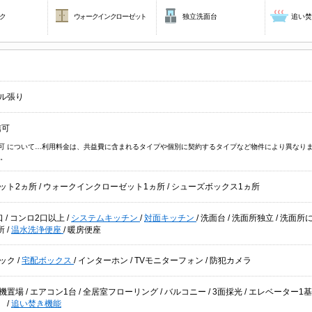
ク
ウォークインクローゼット
独立洗面台
追い
ル張り
信可
信可 について…利用料金は、共益費に含まれるタイプや個別に契約するタイプなど物件により異なり
。
ット2ヵ所
/
ウォークインクローゼット1ヵ所
/
シューズボックス1ヵ所
口
/
コンロ2口以上
/
システムキッチン
/
対面キッチン
/
洗面台
/
洗面所独立
/
洗面所
所
/
温水洗浄便座
/
暖房便座
ック
/
宅配ボックス
/
インターホン
/
TVモニターフォン
/
防犯カメラ
機置場
/
エアコン1台
/
全居室フローリング
/
バルコニー
/
3面採光
/
エレベーター1
湯
/
追い焚き機能