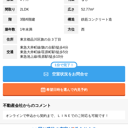
間取り
2LDK
広さ
52.77m²
階
3階/6階建
構造
鉄筋コンクリート造
築年数
1年未満
方位
西
住所
東京都品川区旗の台３丁目
東急大井町線/旗の台駅/徒歩4分
交通
東急大井町線/荏原町駅/徒歩5分
東急池上線/長原駅/徒歩10分
1分で完了！
空室状況をお問合せ
希望日時を選んで内見予約
不動産会社からのコメント
オンラインで申込から契約まで、ＬＩＮＥでのご対応も可能です！