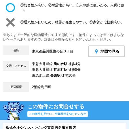
①防音性が高い。②耐震性が高い。③火や熱に強いため、火災に強
い。
①通気性が低いため、結露が発生しやすい。②家賃が比較的高い。
※あくまで一般的な建物構造に対する傾向です。物件によっては当てはまらな
いケースもありますので、詳細は不動産会社へお問い合わせください。
住所
地図で見る
東京都品川区旗の台３丁目
東急大井町線
旗の台駅
徒歩4分
交通・アクセス
東急大井町線
荏原町駅
徒歩5分
東急池上線
長原駅
徒歩10分
2沿線利用可
周辺環境
この物件にお問合せする
この物件を見たい、空室状況を知りたいなど
株式会社タウンハウジング東京 渋谷道玄坂店