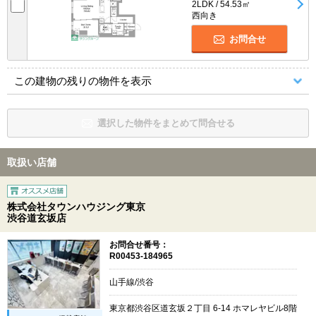
2LDK / 54.53㎡
西向き
お問合せ
この建物の残りの物件を表示
選択した物件をまとめて問合せる
取扱い店舗
株式会社タウンハウジング東京
渋谷道玄坂店
お問合せ番号：
R00453-184965
山手線/渋谷
東京都渋谷区道玄坂２丁目 6-14 ホマレヤビル8階