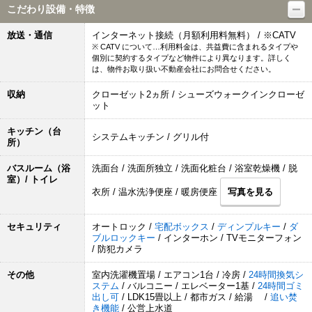
こだわり設備・特徴
放送・通信
インターネット接続（月額利用料無料） / ※CATV
※ CATV について…利用料金は、共益費に含まれるタイプや
個別に契約するタイプなど物件により異なります。詳しく
は、物件お取り扱い不動産会社にお問合せください。
収納
クローゼット2ヵ所 / シューズウォークインクローゼ
ット
キッチン（台
システムキッチン / グリル付
所）
バスルーム（浴
洗面台 / 洗面所独立 / 洗面化粧台 / 浴室乾燥機 / 脱
室）/ トイレ
衣所 / 温水洗浄便座 / 暖房便座
写真を見る
セキュリティ
オートロック /
宅配ボックス
/
ディンプルキー
/
ダ
ブルロックキー
/ インターホン / TVモニターフォン
/ 防犯カメラ
その他
室内洗濯機置場 / エアコン1台 / 冷房 /
24時間換気シ
ステム
/ バルコニー / エレベーター1基 /
24時間ゴミ
出し可
/ LDK15畳以上 / 都市ガス / 給湯 /
追い焚
き機能
/ 公営上水道