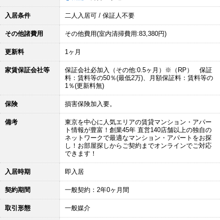
入居条件
二人入居可 / 保証人不要
その他諸費用
その他費用(室内清掃費用:83,380円)
更新料
1ヶ月
家賃保証会社等
保証会社必加入（その他:0.5ヶ月）※（RP） 保証
料：賃料等の50％(最低2万)、月額保証料：賃料等の
1％(更新料無)
保険
損害保険加入要。
備考
東京を中心に人気エリアの賃貸マンション・アパー
ト情報が豊富！創業45年 直営140店舗以上の独自の
ネットワークで最適なマンション・アパートをお探
し！お部屋探しからご契約までオンラインでご対応
できます！
入居時期
即入居
契約期間
一般契約：2年0ヶ月間
取引形態
一般媒介