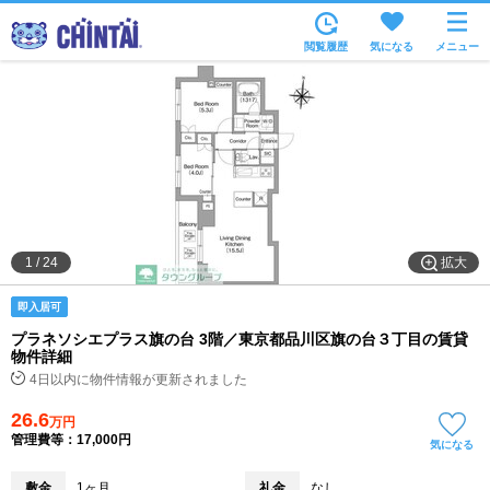
お部屋を探す
閲覧履歴
気になる
メニュー
沿線・駅から
住所から
家賃相場から
通勤通学時間から
物件特集から
拡大
1
/
24
不動産会社から
即入居可
TOP
プラネソシエプラス旗の台 3階／東京都品川区旗の台３丁目の賃貸
物件詳細
4日以内に物件情報が更新されました
26.6
万円
管理費等：17,000円
気になる
敷金
1ヶ月
礼金
なし