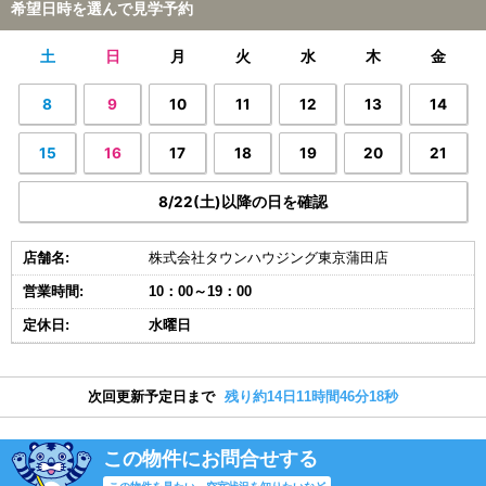
希望日時を選んで見学予約
土
日
月
火
水
木
金
8
9
10
11
12
13
14
15
16
17
18
19
20
21
8/22(土)以降の日を確認
店舗名:
株式会社タウンハウジング東京蒲田店
営業時間:
10：00～19：00
定休日:
水曜日
次回更新予定日まで
残り約14日11時間46分17秒
この物件にお問合せする