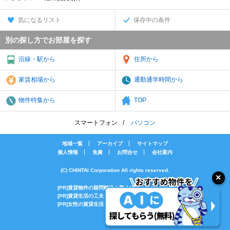
気になるリスト
保存中の条件
別の探し方でお部屋を探す
沿線・駅から
住所から
家賃相場から
通勤通学時間から
物件特集から
TOP
スマートフォン
パソコン
地域一覧
アーカイブ
サイトマップ
個人情報
免責
お問合せ
会社案内
(C) CHINTAI Corporation All rights reserved.
[PR]賃貸物件の疑問解決！教えてエイブルAGENT
[PR]賃貸生活の工夫を紹介！CHINTAI情報局
[PR]女性の賃貸生活を応援！Woman.CHINTAI