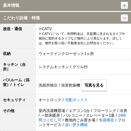
基本情報
こだわり設備・特徴
放送・通信
※CATV
※ CATV について…利用料金は、共益費に含まれるタイプや
個別に契約するタイプなど物件により異なります。詳しく
は、物件お取り扱い不動産会社にお問合せください。
収納
ウォークインクローゼット1ヵ所
キッチン（台
システムキッチン / グリル付
所）
バスルーム（浴
室）/ トイレ
洗面所独立 / 浴室乾燥機
写真を見る
セキュリティ
オートロック /
宅配ボックス
その他
室内洗濯機置場 / エアコン1台 / フローリング / 冷房
/ 一部床暖房 / バルコニー / エレベーター1基 /
24時
間ゴミ出し可
/ 敷地内ごみ置き場 /
免震構造
/ フロ
ントサービス /
追い焚き機能