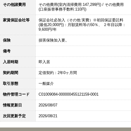
その他諸費用
その他費用(室内清掃費用:147,299円) / その他費用
(口座振替事務手数料:110円)
家賃保証会社等
保証会社必加入（その他:実費）※初回保証委託料
(最低20,000円)：月額賃料等の50％、 ２年目以降：
9,600円/年
保険
損害保険加入要。
備考
入居時期
即入居
契約期間
定借契約：2年0ヶ月間
取引形態
一般媒介
物件管理コード
C01009084-000000455121159-0001
情報更新日
2026/08/07
次回更新予定
2026/08/21