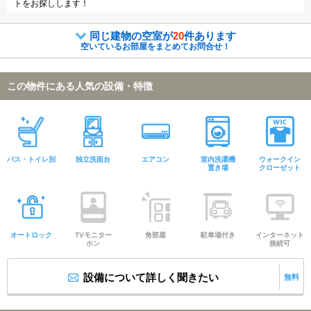
トをお探しします！
同じ建物の空室が
20
件あります
空いているお部屋をまとめてお問合せ！
この物件にある人気の設備・特徴
バス・トイレ別
独立洗面台
エアコン
室内洗濯機
ウォークイン
置き場
クローゼット
オートロック
TVモニター
角部屋
駐車場付き
インターネット
ホン
接続可
設備について詳しく聞きたい
無料