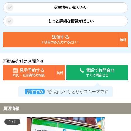
空室情報が知りたい
もっと詳細な情報がほしい
送信する
無料
2 項目のみ入力するだけ！
不動産会社にお問合せ
見学予約する
電話でお問合せ
無料
内見・お店訪問の相談
すぐに問合せる
おすすめ
電話ならやりとりがスムーズです
周辺情報
1
/
6