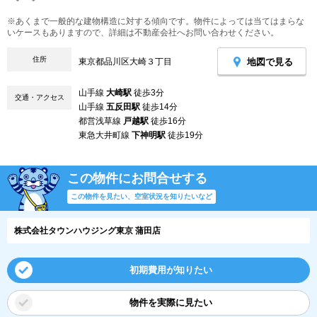
※あくまで一般的な建物構造に対する傾向です。物件によっては当てはまらな
いケースもありますので、詳細は不動産会社へお問い合わせください。
住所
地図で見る
東京都品川区大崎３丁目
山手線
大崎駅
徒歩3分
交通・アクセス
山手線
五反田駅
徒歩14分
都営浅草線
戸越駅
徒歩16分
東急大井町線
下神明駅
徒歩19分
この物件にお問合せする
この物件を見たい、空室状況を知りたいなど
株式会社タウンハウジング東京 蒲田店
初期費用が知りたい
物件を実際に見たい