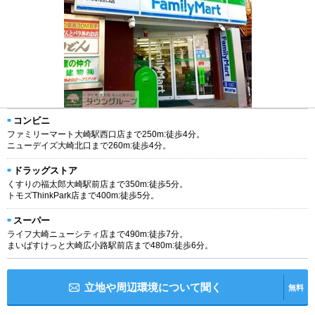
コンビニ
ファミリーマート大崎駅西口店まで250m:徒歩4分。
ニューデイズ大崎北口まで260m:徒歩4分。
ドラッグストア
くすりの福太郎大崎駅前店まで350m:徒歩5分。
トモズThinkPark店まで400m:徒歩5分。
スーパー
ライフ大崎ニューシティ店まで490m:徒歩7分。
まいばすけっと大崎広小路駅前店まで480m:徒歩6分。
立地や周辺環境について聞く
無料