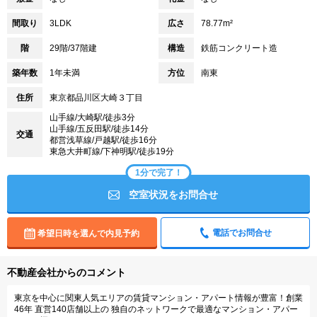
間取り
3LDK
広さ
78.77m²
階
29階/37階建
構造
鉄筋コンクリート造
築年数
1年未満
方位
南東
住所
東京都品川区大崎３丁目
山手線/大崎駅/徒歩3分
山手線/五反田駅/徒歩14分
交通
都営浅草線/戸越駅/徒歩16分
東急大井町線/下神明駅/徒歩19分
1分で完了！
空室状況をお問合せ
電話でお問合せ
希望日時を選んで内見予約
不動産会社からのコメント
東京を中心に関東人気エリアの賃貸マンション・アパート情報が豊富！創業
46年 直営140店舗以上の 独自のネットワークで最適なマンション・アパー