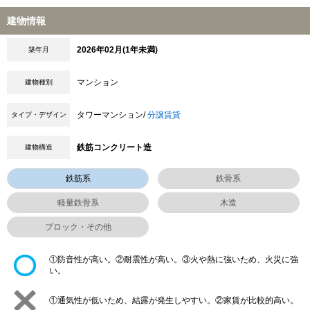
建物情報
2026年02月(1年未満)
築年月
マンション
建物種別
タワーマンション/
分譲賃貸
タイプ・デザイン
鉄筋コンクリート造
建物構造
鉄筋系
鉄骨系
軽量鉄骨系
木造
ブロック・その他
①防音性が高い。②耐震性が高い。③火や熱に強いため、火災に強
い。
①通気性が低いため、結露が発生しやすい。②家賃が比較的高い。