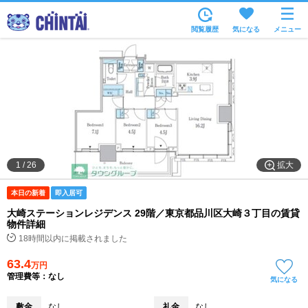
お部屋を探す
閲覧履歴
気になる
メニュー
沿線・駅から
住所から
家賃相場から
通勤通学時間から
物件特集から
拡大
1
/
26
不動産会社から
本日の新着
即入居可
TOP
大崎ステーションレジデンス 29階／東京都品川区大崎３丁目の賃貸
物件詳細
18時間以内に掲載されました
63.4
万円
管理費等：なし
気になる
敷金
なし
礼金
なし