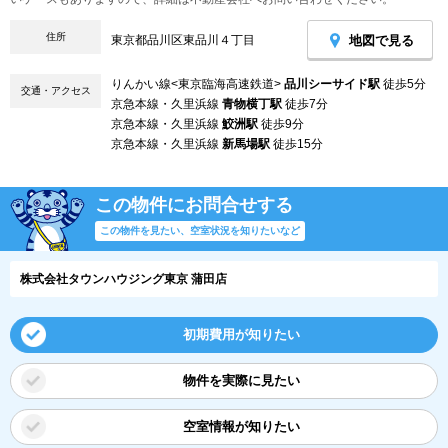
住所
地図で見る
東京都品川区東品川４丁目
りんかい線<東京臨海高速鉄道>
品川シーサイド駅
徒歩5分
交通・アクセス
京急本線・久里浜線
青物横丁駅
徒歩7分
京急本線・久里浜線
鮫洲駅
徒歩9分
京急本線・久里浜線
新馬場駅
徒歩15分
この物件にお問合せする
この物件を見たい、空室状況を知りたいなど
株式会社タウンハウジング東京 蒲田店
初期費用が知りたい
物件を実際に見たい
空室情報が知りたい