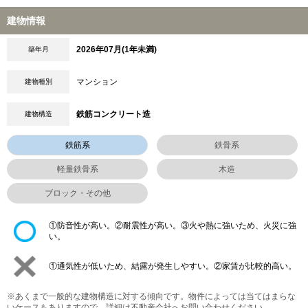
建物情報
2026年07月(1年未満)
築年月
マンション
建物種別
鉄筋コンクリート造
建物構造
鉄筋系
鉄骨系
軽量鉄骨系
木造
ブロック・その他
①防音性が高い。②耐震性が高い。③火や熱に強いため、火災に強
い。
①通気性が低いため、結露が発生しやすい。②家賃が比較的高い。
※あくまで一般的な建物構造に対する傾向です。物件によっては当てはまらな
いケースもありますので、詳細は不動産会社へお問い合わせください。