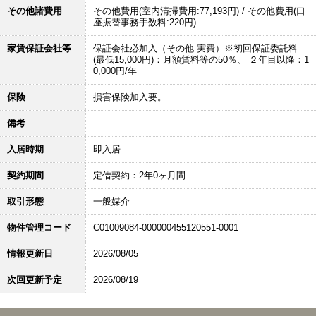
その他諸費用
その他費用(室内清掃費用:77,193円) / その他費用(口
座振替事務手数料:220円)
家賃保証会社等
保証会社必加入（その他:実費）※初回保証委託料
(最低15,000円)：月額賃料等の50％、 ２年目以降：1
0,000円/年
保険
損害保険加入要。
備考
入居時期
即入居
契約期間
定借契約：2年0ヶ月間
取引形態
一般媒介
物件管理コード
C01009084-000000455120551-0001
情報更新日
2026/08/05
次回更新予定
2026/08/19