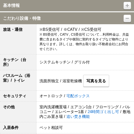
基本情報
こだわり設備・特徴
放送・通信
※BS受信可 / ※CATV / ※CS受信可
※ BS受信可 , CATV , CS受信可 について…利用料金は、共益
費に含まれるタイプや個別に契約するタイプなど物件により
異なります。詳しくは、物件お取り扱い不動産会社にお問合
せください。
キッチン（台
システムキッチン / グリル付
所）
バスルーム（浴
室）/ トイレ
洗面所独立 / 浴室乾燥機
写真を見る
セキュリティ
オートロック /
宅配ボックス
その他
室内洗濯機置場 / エアコン1台 / フローリング / バル
コニー / エレベーター1基 /
24時間ゴミ出し可
/ 敷地
内ごみ置き場 /
追い焚き機能
入居条件
ペット相談可