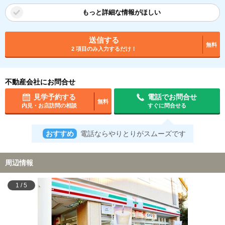
もっと詳細な情報がほしい
送信する
無料
2 項目のみ入力するだけ！
不動産会社にお問合せ
見学予約する
電話でお問合せ
無料
内見・お店訪問の相談
すぐに問合せる
おすすめ
電話ならやりとりがスムーズです
周辺情報
1
/
5