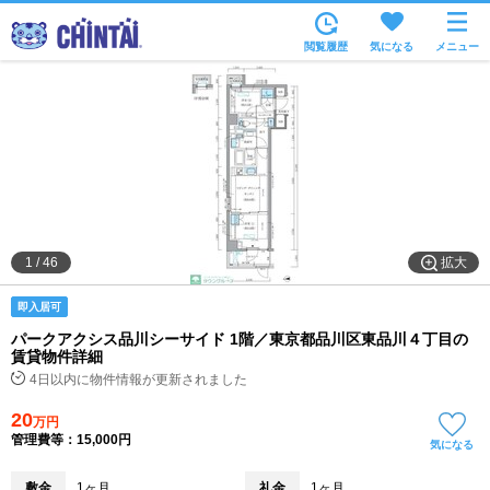
お部屋を探す
閲覧履歴
気になる
メニュー
沿線・駅から
住所から
家賃相場から
通勤通学時間から
物件特集から
拡大
1
/
46
不動産会社から
即入居可
TOP
パークアクシス品川シーサイド 1階／東京都品川区東品川４丁目の
賃貸物件詳細
4日以内に物件情報が更新されました
20
万円
管理費等：15,000円
気になる
敷金
1ヶ月
礼金
1ヶ月