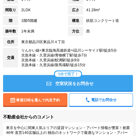
間取り
2LDK
広さ
41.28m²
階
1階/5階建
構造
鉄筋コンクリート造
築年数
1年未満
方位
西
住所
東京都品川区東品川４丁目
りんかい線<東京臨海高速鉄道>/品川シーサイド駅/徒歩5分
京急本線・久里浜線/青物横丁駅/徒歩7分
交通
京急本線・久里浜線/鮫洲駅/徒歩9分
京急本線・久里浜線/新馬場駅/徒歩15分
1分で完了！
空室状況をお問合せ
電話でお問合せ
希望日時を選んで内見予約
不動産会社からのコメント
東京を中心に関東人気エリアの賃貸マンション・アパート情報が豊富！創業
46年 直営140店舗以上の 独自のネットワークで最適なマンション・アパー