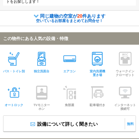
トをお探しします！
同じ建物の空室が
20
件あります
空いているお部屋をまとめてお問合せ！
この物件にある人気の設備・特徴
バス・トイレ別
独立洗面台
エアコン
室内洗濯機
ウォークイン
置き場
クローゼット
オートロック
TVモニター
角部屋
駐車場付き
インターネット
ホン
接続可
設備について詳しく聞きたい
無料