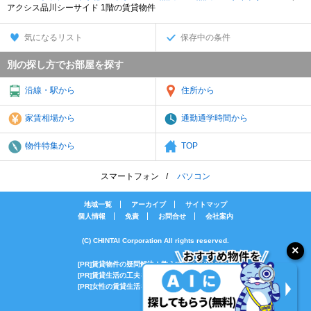
アクシス品川シーサイド 1階の賃貸物件
気になるリスト
保存中の条件
別の探し方でお部屋を探す
沿線・駅から
住所から
家賃相場から
通勤通学時間から
物件特集から
TOP
スマートフォン
パソコン
地域一覧
アーカイブ
サイトマップ
個人情報
免責
お問合せ
会社案内
(C) CHINTAI Corporation All rights reserved.
[PR]賃貸物件の疑問解決！教えてエイブルAGENT
[PR]賃貸生活の工夫を紹介！CHINTAI情報局
[PR]女性の賃貸生活を応援！Woman.CHINTAI