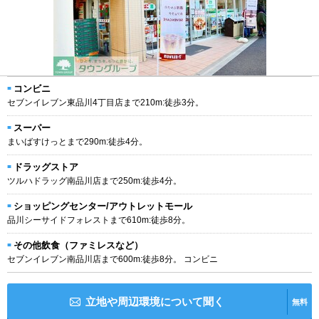
コンビニ
セブンイレブン東品川4丁目店まで210m:徒歩3分。
スーパー
まいばすけっとまで290m:徒歩4分。
ドラッグストア
ツルハドラッグ南品川店まで250m:徒歩4分。
ショッピングセンター/アウトレットモール
品川シーサイドフォレストまで610m:徒歩8分。
その他飲食（ファミレスなど）
セブンイレブン南品川店まで600m:徒歩8分。 コンビニ
立地や周辺環境について聞く
無料