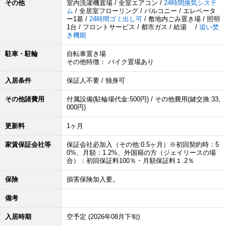
その他
室内洗濯機置場 / 全室エアコン /
24時間換気システ
ム
/ 全居室フローリング / バルコニー / エレベータ
ー1基 /
24時間ゴミ出し可
/ 敷地内ごみ置き場 / 照明
1台 / フロントサービス / 都市ガス / 給湯 /
追い焚
き機能
駐車・駐輪
自転車置き場
その他特徴： バイク置場あり
入居条件
保証人不要 / 独身可
その他諸費用
付属設備(駐輪場代金:500円) / その他費用(鍵交換:33,
000円)
更新料
1ヶ月
家賃保証会社等
保証会社必加入（その他:0.5ヶ月）※初回契約時：5
0%、月額：1.2%、外国籍の方（ジェイリースの場
合）：初回保証料100％・月額保証料１.2％
保険
損害保険加入要。
備考
入居時期
空予定 (2026年08月下旬)