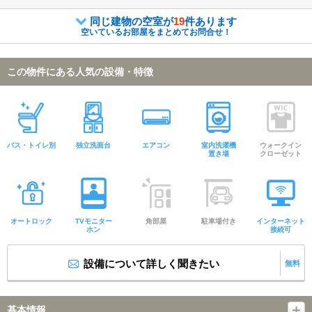
同じ建物の空室が
19
件あります
空いているお部屋をまとめてお問合せ！
この物件にある人気の設備・特徴
バス・トイレ別
独立洗面台
エアコン
室内洗濯機
ウォークイン
置き場
クローゼット
オートロック
TVモニター
角部屋
駐車場付き
インターネット
ホン
接続可
設備について詳しく聞きたい
無料
基本情報