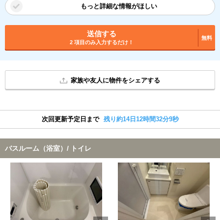
もっと詳細な情報がほしい
送信する
無料
2 項目のみ入力するだけ！
家族や友人に物件をシェアする
次回更新予定日まで
残り約14日12時間32分8秒
バスルーム（浴室）/ トイレ