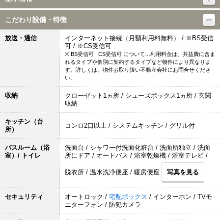
こだわり設備・特徴
放送・通信
インターネット接続（月額利用料無料） / ※BS受信
可 / ※CS受信可
※ BS受信可 , CS受信可 について…利用料金は、共益費に含ま
れるタイプや個別に契約するタイプなど物件により異なりま
す。詳しくは、物件お取り扱い不動産会社にお問合せくださ
い。
収納
クローゼット1ヵ所 / シューズボックス1ヵ所 / 玄関
収納
キッチン（台
コンロ2口以上 / システムキッチン / グリル付
所）
バスルーム（浴
洗面台 / シャワー付洗面化粧台 / 洗面所独立 / 洗面
室）/ トイレ
所にドア / オートバス / 浴室乾燥機 / 浴室テレビ /
脱衣所 / 温水洗浄便座 / 暖房便座
写真を見る
セキュリティ
オートロック /
宅配ボックス
/ インターホン / TVモ
ニターフォン / 防犯カメラ