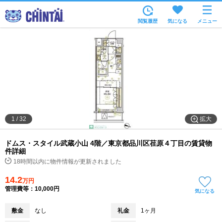
お部屋を探す
閲覧履歴
気になる
メニュー
沿線・駅から
住所から
家賃相場から
通勤通学時間から
物件特集から
拡大
1
/
32
不動産会社から
ドムス・スタイル武蔵小山 4階／東京都品川区荏原４丁目の賃貸物
TOP
件詳細
18時間以内に物件情報が更新されました
14.2
万円
管理費等：10,000円
気になる
敷金
なし
礼金
1ヶ月