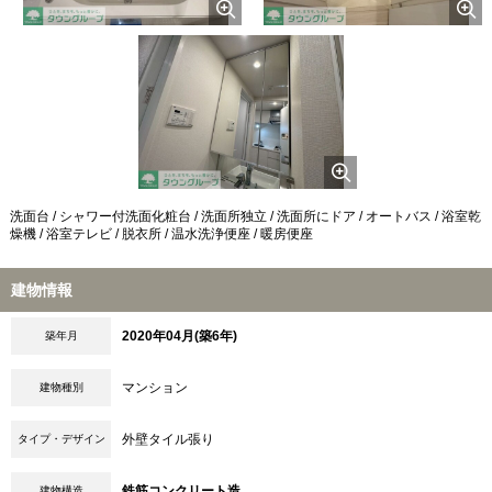
洗面台 / シャワー付洗面化粧台 / 洗面所独立 / 洗面所にドア / オートバス / 浴室乾
燥機 / 浴室テレビ / 脱衣所 / 温水洗浄便座 / 暖房便座
建物情報
2020年04月(築6年)
築年月
マンション
建物種別
外壁タイル張り
タイプ・デザイン
鉄筋コンクリート造
建物構造