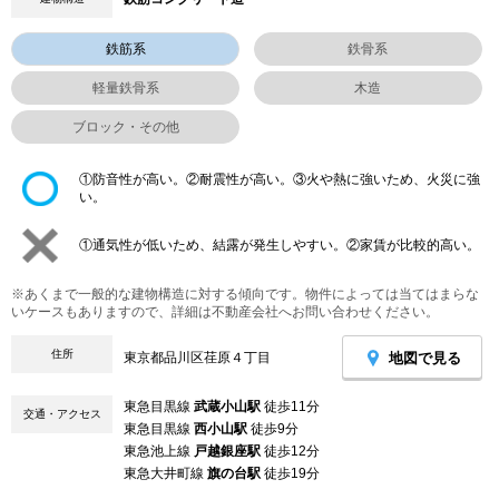
鉄筋系
鉄骨系
軽量鉄骨系
木造
ブロック・その他
①防音性が高い。②耐震性が高い。③火や熱に強いため、火災に強
い。
①通気性が低いため、結露が発生しやすい。②家賃が比較的高い。
※あくまで一般的な建物構造に対する傾向です。物件によっては当てはまらな
いケースもありますので、詳細は不動産会社へお問い合わせください。
住所
地図で見る
東京都品川区荏原４丁目
東急目黒線
武蔵小山駅
徒歩11分
交通・アクセス
東急目黒線
西小山駅
徒歩9分
東急池上線
戸越銀座駅
徒歩12分
東急大井町線
旗の台駅
徒歩19分