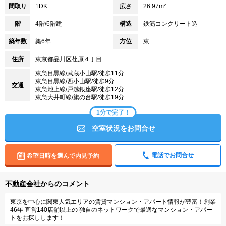
間取り
1DK
広さ
26.97m²
階
4階/6階建
構造
鉄筋コンクリート造
築年数
築6年
方位
東
住所
東京都品川区荏原４丁目
東急目黒線/武蔵小山駅/徒歩11分
東急目黒線/西小山駅/徒歩9分
交通
東急池上線/戸越銀座駅/徒歩12分
東急大井町線/旗の台駅/徒歩19分
1分で完了！
空室状況をお問合せ
電話でお問合せ
希望日時を選んで内見予約
不動産会社からのコメント
東京を中心に関東人気エリアの賃貸マンション・アパート情報が豊富！創業
46年 直営140店舗以上の 独自のネットワークで最適なマンション・アパー
トをお探しします！