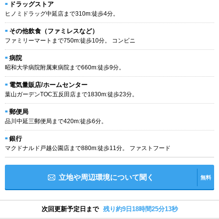
ドラッグストア
ヒノミドラッグ中延店まで310m:徒歩4分。
その他飲食（ファミレスなど）
ファミリーマートまで750m:徒歩10分。 コンビニ
病院
昭和大学病院附属東病院まで660m:徒歩9分。
電気量販店/ホームセンター
葉山ガーデンTOC五反田店まで1830m:徒歩23分。
郵便局
品川中延三郵便局まで420m:徒歩6分。
銀行
マクドナルド戸越公園店まで880m:徒歩11分。 ファストフード
立地や周辺環境について聞く
無料
次回更新予定日まで
残り約9日18時間25分13秒