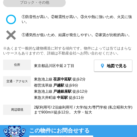
ブロック・その他
①防音性が高い。②耐震性が高い。③火や熱に強いため、火災に強
い。
①通気性が低いため、結露が発生しやすい。②家賃が比較的高い。
※あくまで一般的な建物構造に対する傾向です。物件によっては当てはまらな
いケースもありますので、詳細は不動産会社へお問い合わせください。
住所
地図で見る
東京都品川区中延２丁目
東急池上線
荏原中延駅
徒歩2分
交通・アクセス
都営浅草線
戸越駅
徒歩9分
東急池上線
戸越銀座駅
徒歩12分
東急大井町線
中延駅
徒歩11分
2駅利用可/ 2沿線利用可 / 大学/短大/専門学校 (私立昭和大学)
周辺環境
まで900m※徒歩12分。 大学・短大
この物件にお問合せする