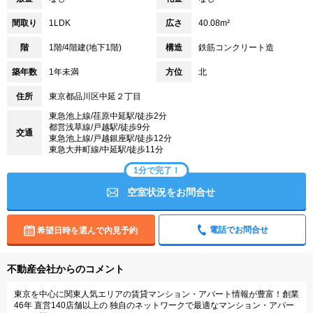
間取り
1LDK
広さ
40.08m²
階
1階/4階建(地下1階)
構造
鉄筋コンクリート造
築年数
1年未満
方位
北
住所
東京都品川区中延２丁目
東急池上線/荏原中延駅/徒歩2分
都営浅草線/戸越駅/徒歩9分
交通
東急池上線/戸越銀座駅/徒歩12分
東急大井町線/中延駅/徒歩11分
1分で完了！
空室状況をお問合せ
電話でお問合せ
希望日時を選んで内見予約
不動産会社からのコメント
東京を中心に関東人気エリアの賃貸マンション・アパート情報が豊富！創業
46年 直営140店舗以上の 独自のネットワークで最適なマンション・アパー