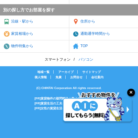
別の探し方でお部屋を探す
沿線・駅から
住所から
家賃相場から
通勤通学時間から
物件特集から
TOP
スマートフォン
パソコン
地域一覧
アーカイブ
サイトマップ
個人情報
免責
お問合せ
会社案内
(C) CHINTAI Corporation All rights reserved.
[PR]賃貸物件の疑問解決！教えてエイブルAGENT
[PR]賃貸生活の工夫を紹介！CHINTAI情報局
[PR]女性の賃貸生活を応援！Woman.CHINTAI