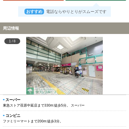
おすすめ
電話ならやりとりがスムーズです
周辺情報
1
/
8
スーパー
東急ストア荏原中延店まで330m:徒歩5分。 スーパー
コンビニ
ファミリーマートまで200m:徒歩3分。