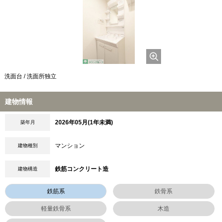
洗面台 / 洗面所独立
建物情報
2026年05月(1年未満)
築年月
マンション
建物種別
鉄筋コンクリート造
建物構造
鉄筋系
鉄骨系
軽量鉄骨系
木造