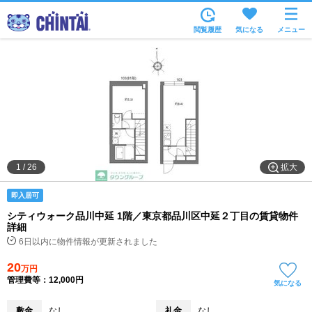
お部屋を探す
閲覧履歴
気になる
メニュー
沿線・駅から
住所から
家賃相場から
通勤通学時間から
物件特集から
拡大
1
/
26
不動産会社から
即入居可
TOP
シティウォーク品川中延 1階／東京都品川区中延２丁目の賃貸物件
詳細
6日以内に物件情報が更新されました
20
万円
管理費等：12,000円
気になる
敷金
なし
礼金
なし