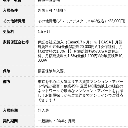
入居条件
外国人可 / 独身可
その他諸費用
その他費用(プレミアデスク（２年\/税込）:22,000円)
更新料
1.5ヶ月
家賃保証会社等
保証会社必加入（Casa:0.7ヶ月）※【CASA】月額
総賃料の70%(最低保証料20,000円)/月次保証料、月
額総賃料の1.5% 【】月額総賃料の70%/月次保証
料、月額総賃料の1.5%(最低1,100円)/次年度以降10,
000円
保険
損害保険加入要。
備考
東京を中心に人気エリアの賃貸マンション・アパー
ト情報が豊富！創業45年 直営140店舗以上の独自の
ネットワークで最適なマンション・アパートをお探
し！お部屋探しからご契約までオンラインでご対応
できます！
入居時期
即入居
契約期間
一般契約：2年0ヶ月間