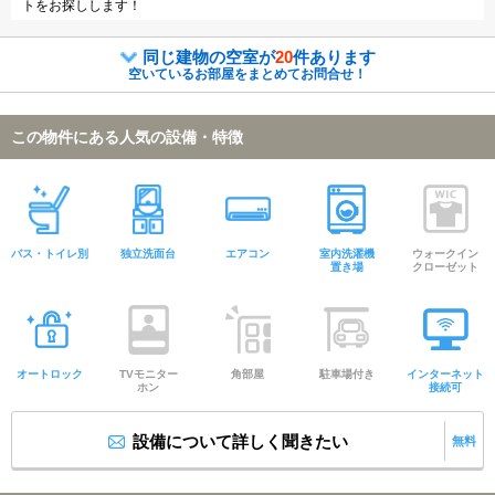
トをお探しします！
同じ建物の空室が
20
件あります
空いているお部屋をまとめてお問合せ！
この物件にある人気の設備・特徴
バス・トイレ別
独立洗面台
エアコン
室内洗濯機
ウォークイン
置き場
クローゼット
オートロック
TVモニター
角部屋
駐車場付き
インターネット
ホン
接続可
設備について詳しく聞きたい
無料