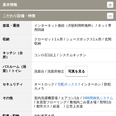
基本情報
こだわり設備・特徴
放送・通信
インターネット接続（月額利用料無料） / ネット専
用回線
収納
クローゼット1ヵ所 / シューズボックス1ヵ所 / 玄関
収納
キッチン（台
コンロ2口以上 / システムキッチン
所）
バスルーム（浴
室）/ トイレ
洗面台 / 洗面所独立
写真を見る
セキュリティ
オートロック /
宅配ボックス
/ インターホン / 防犯
カメラ
その他
室内洗濯機置場 / エアコン1台 /
24時間換気システム
/ 全居室フローリング / 敷地内ごみ置き場 / 照明1台
/ 都市ガス / 給湯 / 公営上水道
駐車・駐輪
自転車置き場