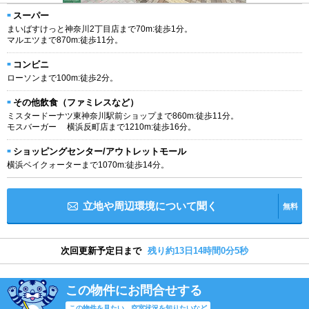
スーパー
まいばすけっと神奈川2丁目店まで70m:徒歩1分。
マルエツまで870m:徒歩11分。
コンビニ
ローソンまで100m:徒歩2分。
その他飲食（ファミレスなど）
ミスタードーナツ東神奈川駅前ショップまで860m:徒歩11分。
モスバーガー 横浜反町店まで1210m:徒歩16分。
ショッピングセンター/アウトレットモール
横浜ベイクォーターまで1070m:徒歩14分。
立地や周辺環境について聞く
無料
次回更新予定日まで
残り約13日14時間0分4秒
この物件にお問合せする
この物件を見たい、空室状況を知りたいなど