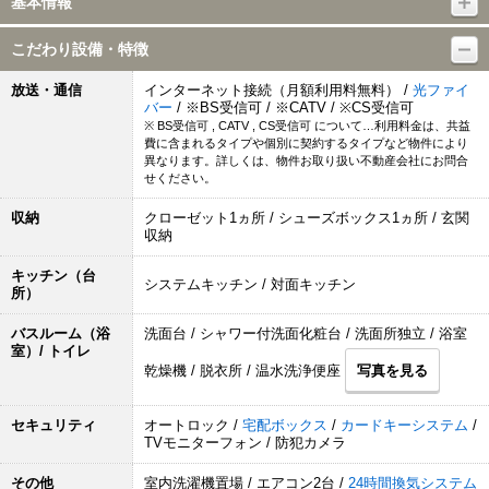
基本情報
こだわり設備・特徴
放送・通信
インターネット接続（月額利用料無料） /
光ファイ
バー
/ ※BS受信可 / ※CATV / ※CS受信可
※ BS受信可 , CATV , CS受信可 について…利用料金は、共益
費に含まれるタイプや個別に契約するタイプなど物件により
異なります。詳しくは、物件お取り扱い不動産会社にお問合
せください。
収納
クローゼット1ヵ所 / シューズボックス1ヵ所 / 玄関
収納
キッチン（台
システムキッチン / 対面キッチン
所）
バスルーム（浴
洗面台 / シャワー付洗面化粧台 / 洗面所独立 / 浴室
室）/ トイレ
乾燥機 / 脱衣所 / 温水洗浄便座
写真を見る
セキュリティ
オートロック /
宅配ボックス
/
カードキーシステム
/
TVモニターフォン / 防犯カメラ
その他
室内洗濯機置場 / エアコン2台 /
24時間換気システム