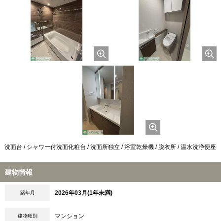
洗面台 / シャワー付洗面化粧台 / 洗面所独立 / 浴室乾燥機 / 脱衣所 / 温水洗浄便座
建物情報
2026年03月(1年未満)
築年月
マンション
建物種別