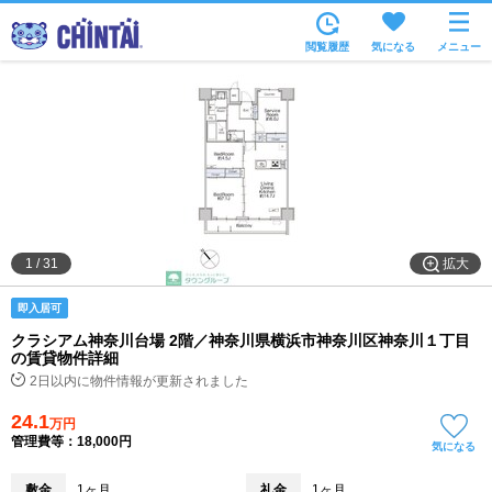
お部屋を探す
閲覧履歴
気になる
メニュー
沿線・駅から
住所から
家賃相場から
通勤通学時間から
物件特集から
拡大
1
/
31
不動産会社から
即入居可
TOP
クラシアム神奈川台場 2階／神奈川県横浜市神奈川区神奈川１丁目
の賃貸物件詳細
2日以内に物件情報が更新されました
24.1
万円
管理費等：18,000円
気になる
敷金
1ヶ月
礼金
1ヶ月