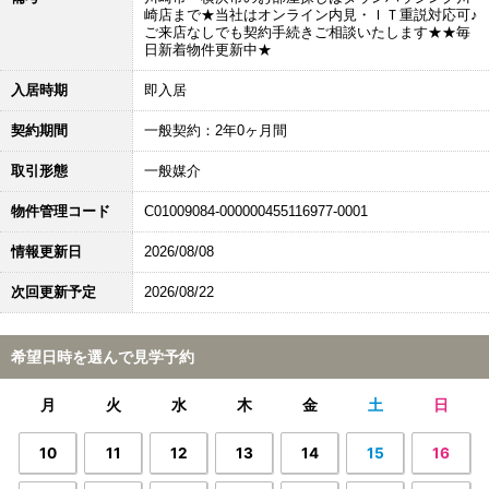
崎店まで★当社はオンライン内見・ＩＴ重説対応可♪
ご来店なしでも契約手続きご相談いたします★★毎
日新着物件更新中★
入居時期
即入居
契約期間
一般契約：2年0ヶ月間
取引形態
一般媒介
物件管理コード
C01009084-000000455116977-0001
情報更新日
2026/08/08
次回更新予定
2026/08/22
希望日時を選んで見学予約
月
火
水
木
金
土
日
10
11
12
13
14
15
16