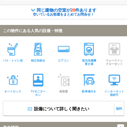
同じ建物の空室が
20
件あります
空いているお部屋をまとめてお問合せ！
この物件にある人気の設備・特徴
バス・トイレ別
独立洗面台
エアコン
室内洗濯機
ウォークイン
置き場
クローゼット
オートロック
TVモニター
角部屋
駐車場付き
インターネット
ホン
接続可
設備について詳しく聞きたい
無料