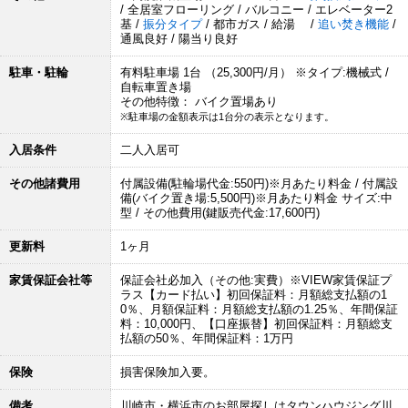
/ 全居室フローリング / バルコニー / エレベーター2
基 /
振分タイプ
/ 都市ガス / 給湯 /
追い焚き機能
/
通風良好 / 陽当り良好
駐車・駐輪
有料駐車場 1台 （25,300円/月） ※タイプ:機械式 /
自転車置き場
その他特徴： バイク置場あり
※駐車場の金額表示は1台分の表示となります。
入居条件
二人入居可
その他諸費用
付属設備(駐輪場代金:550円)※月あたり料金 / 付属設
備(バイク置き場:5,500円)※月あたり料金 サイズ:中
型 / その他費用(鍵販売代金:17,600円)
更新料
1ヶ月
家賃保証会社等
保証会社必加入（その他:実費）※VIEW家賃保証プ
ラス【カード払い】初回保証料：月額総支払額の1
0％、月額保証料：月額総支払額の1.25％、年間保証
料：10,000円、【口座振替】初回保証料：月額総支
払額の50％、年間保証料：1万円
保険
損害保険加入要。
備考
川崎市・横浜市のお部屋探しはタウンハウジング川