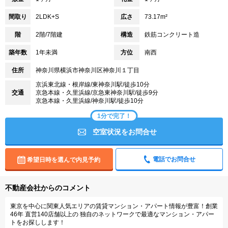
間取り
2LDK+S
広さ
73.17m²
階
2階/7階建
構造
鉄筋コンクリート造
築年数
1年未満
方位
南西
住所
神奈川県横浜市神奈川区神奈川１丁目
京浜東北線・根岸線/東神奈川駅/徒歩10分
交通
京急本線・久里浜線/京急東神奈川駅/徒歩9分
京急本線・久里浜線/神奈川駅/徒歩10分
1分で完了！
空室状況をお問合せ
電話でお問合せ
希望日時を選んで内見予約
不動産会社からのコメント
東京を中心に関東人気エリアの賃貸マンション・アパート情報が豊富！創業
46年 直営140店舗以上の 独自のネットワークで最適なマンション・アパー
トをお探しします！