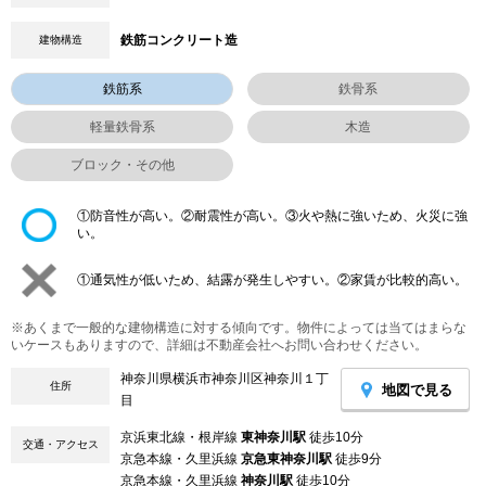
鉄筋コンクリート造
建物構造
鉄筋系
鉄骨系
軽量鉄骨系
木造
ブロック・その他
①防音性が高い。②耐震性が高い。③火や熱に強いため、火災に強
い。
①通気性が低いため、結露が発生しやすい。②家賃が比較的高い。
※あくまで一般的な建物構造に対する傾向です。物件によっては当てはまらな
いケースもありますので、詳細は不動産会社へお問い合わせください。
神奈川県横浜市神奈川区神奈川１丁
住所
地図で見る
目
京浜東北線・根岸線
東神奈川駅
徒歩10分
交通・アクセス
京急本線・久里浜線
京急東神奈川駅
徒歩9分
京急本線・久里浜線
神奈川駅
徒歩10分