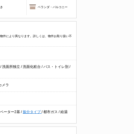
焚き
ベランダ・バルコニー
プなど物件により異なります。詳しくは、物件お取り扱い不
台
/
洗面所独立
/
洗面化粧台
/
バス・トイレ別
/
カメラ
ベーター2基
/
振分タイプ
/
都市ガス
/
給湯