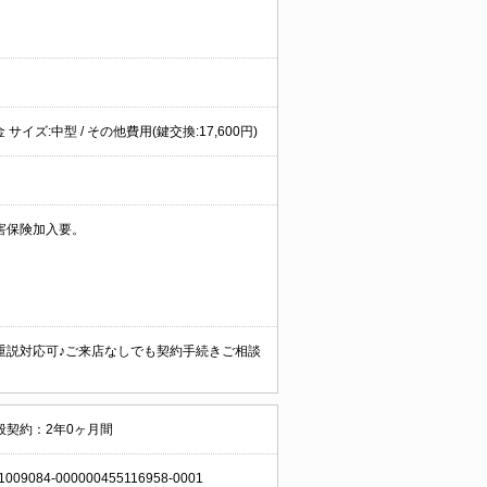
イズ:中型 / その他費用(鍵交換:17,600円)
害保険加入要。
重説対応可♪ご来店なしでも契約手続きご相談
般契約：2年0ヶ月間
1009084-000000455116958-0001