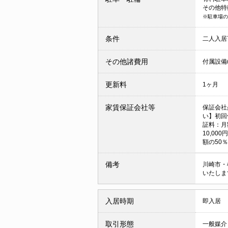
その他特
※駐車場の
条件
二人入
その他諸費用
付属設備(
更新料
1ヶ月
家賃保証会社等
保証会社
い】初回
証料：月
10,0
額の50％
備考
川崎市・
いたしま
入居時期
即入居
取引形態
一般媒介