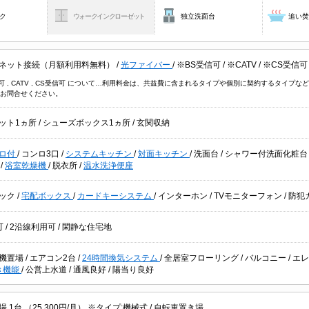
ク
ウォークインクローゼット
独立洗面台
追い
ネット接続（月額利用料無料）
/
光ファイバー
/
※BS受信可
/
※CATV
/
※CS受信可
信可 , CATV , CS受信可 について…利用料金は、共益費に含まれるタイプや個別に契約するタイ
お問合せください。
ット1ヵ所
/
シューズボックス1ヵ所
/
玄関収納
ロ付
/
コンロ3口
/
システムキッチン
/
対面キッチン
/
洗面台
/
シャワー付洗面化粧
ー
/
浴室乾燥機
/
脱衣所
/
温水洗浄便座
ック
/
宅配ボックス
/
カードキーシステム
/
インターホン
/
TVモニターフォン
/
防犯
可
/
2沿線利用可
/
閑静な住宅地
機置場
/
エアコン2台
/
24時間換気システム
/
全居室フローリング
/
バルコニー
/
エレ
き機能
/
公営上水道
/
通風良好
/
陽当り良好
 1台 （25,300円/月） ※タイプ:機械式 /
自転車置き場