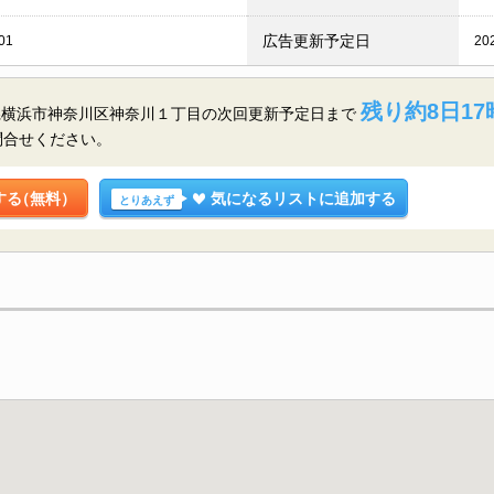
広告更新予定日
01
20
残り約8日17
県横浜市神奈川区神奈川１丁目の
次回更新予定日まで
問合せください。
する
（無料）
気になるリストに追加する
とりあえず