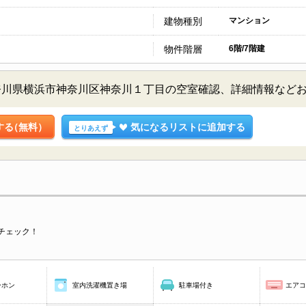
建物種別
マンション
物件階層
6階/7階建
奈川県横浜市神奈川区神奈川１丁目の空室確認、詳細情報など
する
（無料）
気になるリストに追加する
とりあえず
チェック！
ーホン
室内洗濯機置き場
駐車場付き
エア