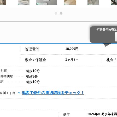
初期費用が気
管理費等
18,000円
敷金 / 保証金
礼金 /
1ヶ月 / --
10
奈川駅
徒歩
分
9
東神奈川駅
徒歩
分
10
川駅
徒歩
分
地図で物件の周辺環境をチェック！
奈川１丁目
築年
2026年03月(1年未満