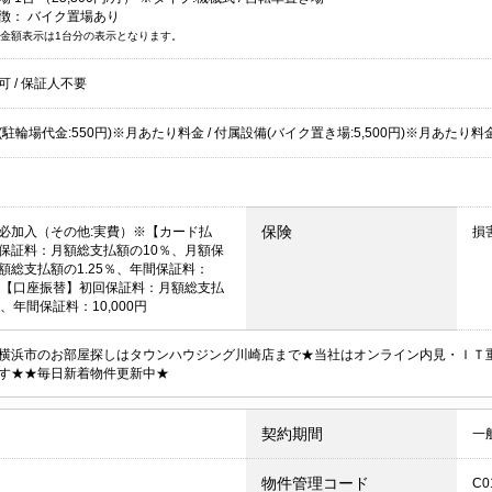
徴：
バイク置場あり
金額表示は1台分の表示となります。
居可
/
保証人不要
駐輪場代金:550円)※月あたり料金 / 付属設備(バイク置き場:5,500円)※月あたり料金 サ
保険
必加入（その他:実費）※【カード払
損
保証料：月額総支払額の10％、月額保
額総支払額の1.25％、年間保証料：
00円【口座振替】初回保証料：月額総支払
、年間保証料：10,000円
横浜市のお部屋探しはタウンハウジング川崎店まで★当社はオンライン内見・ＩＴ
す★★毎日新着物件更新中★
契約期間
一
物件管理コード
C0