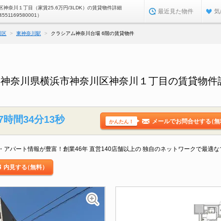
神奈川１丁目（家賃25.6万円/3LDK）の賃貸物件詳細
最近見た物件
気
4551169580001）
川区
東神奈川駅
クラシアム神奈川台場 6階の賃貸物件
／神奈川県横浜市神奈川区神奈川１丁目の賃貸物件
7時間34分12秒
メールでお問合せする
（無
かんたん！
アパート情報が豊富！創業46年 直営140店舗以上の 独自のネットワークで最適
内見する
（無料）