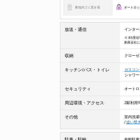
敷地内ゴミ置き場
オートロッ
放送・通信
インター
※ BS受
動産会社に
収納
クローゼ
キッチン/バス・トイレ
ガスコン
シャワ
セキュリティ
オートロ
周辺環境・アクセス
2駅利用
その他
室内洗濯
/
追い焚
駐車・駐輪
有料駐車場