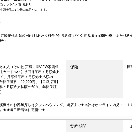
徴：
バイク置場あり
金額表示は1台分の表示となります。
可
駐輪場代金:550円)※月あたり料金 / 付属設備(バイク置き場:5,500円)※月あたり料
0円)
保険
必加入（その他:実費）※VIEW家賃保
損
【カード払い】初回保証料：月額総支
0％、月額保証料：月額総支払額の
、年間保証料：10,000円、【口座振替】
料：月額総支払額の50％、年間保証
円
横浜市のお部屋探しはタウンハウジング川崎店まで★当社はオンライン内見・ＩＴ
す★★毎日新着物件更新中★
契約期間
一