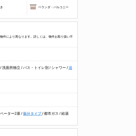
焚き
ベランダ・バルコニー
プなど物件により異なります。詳しくは、物件お取り扱い不
台
/
洗面所独立
/
バス・トイレ別
/
シャワー
/
浴
ベーター2基
/
振分タイプ
/
都市ガス
/
給湯