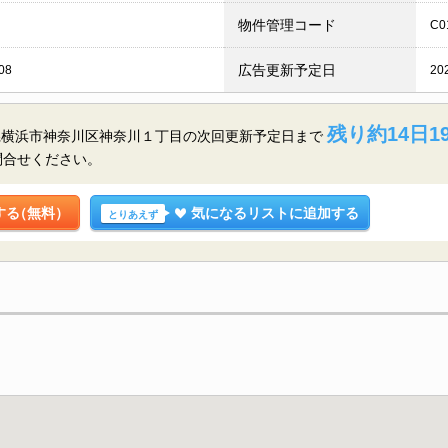
物件管理コード
C0
広告更新予定日
08
20
残り約14日1
県横浜市神奈川区神奈川１丁目の
次回更新予定日まで
問合せください。
する
（無料）
気になるリストに追加する
とりあえず