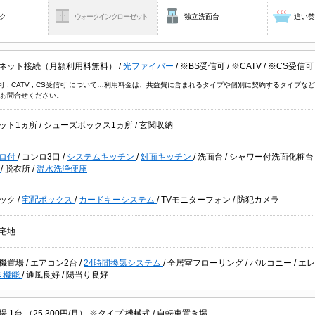
ク
ウォークインクローゼット
独立洗面台
追い
ネット接続（月額利用料無料）
/
光ファイバー
/
※BS受信可
/
※CATV
/
※CS受信可
信可 , CATV , CS受信可 について…利用料金は、共益費に含まれるタイプや個別に契約するタイ
お問合せください。
ット1ヵ所
/
シューズボックス1ヵ所
/
玄関収納
ロ付
/
コンロ3口
/
システムキッチン
/
対面キッチン
/
洗面台
/
シャワー付洗面化粧
機
/
脱衣所
/
温水洗浄便座
ック
/
宅配ボックス
/
カードキーシステム
/
TVモニターフォン
/
防犯カメラ
宅地
機置場
/
エアコン2台
/
24時間換気システム
/
全居室フローリング
/
バルコニー
/
エレ
き機能
/
通風良好
/
陽当り良好
 1台 （25,300円/月） ※タイプ:機械式 /
自転車置き場