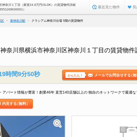
神奈川１丁目（家賃24.9万円/3LDK）の賃貸物件詳細
最近見た物件
気
4551169630001）
川区
東神奈川駅
クラシアム神奈川台場 5階の賃貸物件
／神奈川県横浜市神奈川区神奈川１丁目の賃貸物件
19時間9分50秒
メールでお問合せする
（無
かんたん！
アパート情報が豊富！創業46年 直営140店舗以上の 独自のネットワークで最適
内見する
（無料）