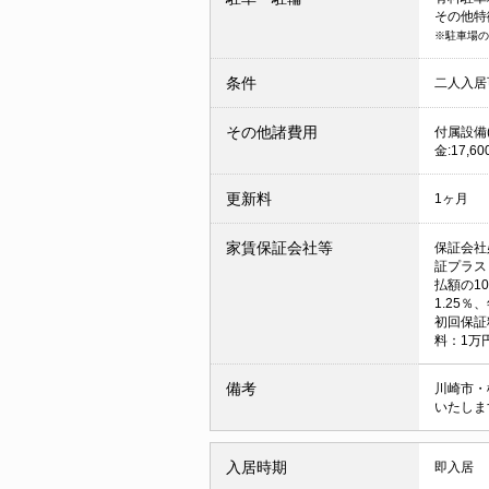
その他特
※駐車場の
条件
二人入居
その他諸費用
付属設備(
金:17,60
更新料
1ヶ月
家賃保証会社等
保証会社
証プラス
払額の1
1.25％
初回保証
料：1万
備考
川崎市・
いたしま
入居時期
即入居