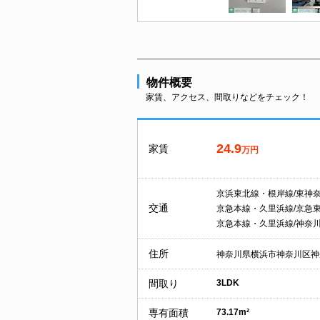
物件概要
家賃、アクセス、間取りなどをチェック！
24.9
家賃
万円
京浜東北線・根岸線/東神
交通
京急本線・久里浜線/京急
京急本線・久里浜線/神奈
住所
神奈川県横浜市神奈川区神
間取り
3LDK
専有面積
73.17m²