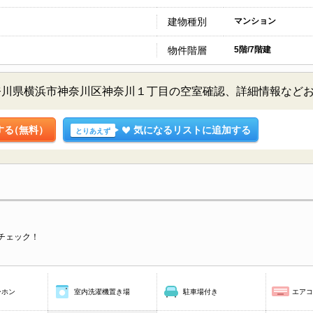
建物種別
マンション
物件階層
5階/7階建
奈川県横浜市神奈川区神奈川１丁目の空室確認、詳細情報など
する
（無料）
気になるリストに追加する
とりあえず
チェック！
ーホン
室内洗濯機置き場
駐車場付き
エア