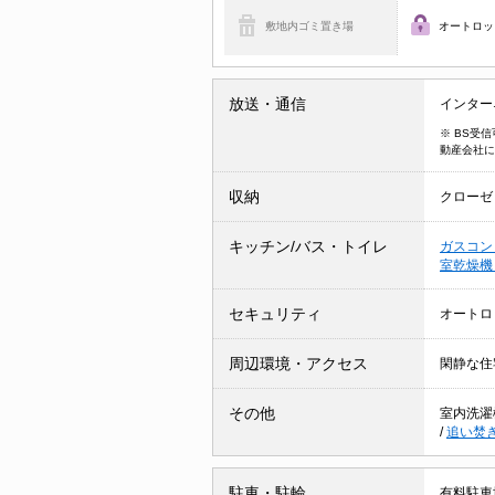
敷地内ゴミ置き場
オートロッ
放送・通信
インター
※ BS受
動産会社に
収納
クローゼ
キッチン/バス・トイレ
ガスコン
室乾燥
セキュリティ
オートロ
周辺環境・アクセス
閑静な住
その他
室内洗濯
/
追い焚
駐車・駐輪
有料駐車場