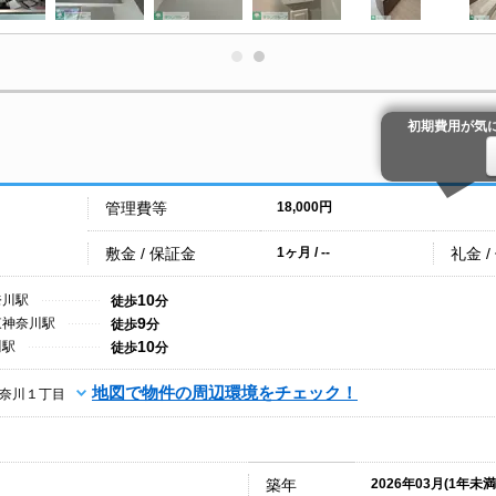
初期費用が気
管理費等
18,000円
敷金 / 保証金
礼金 /
1ヶ月 / --
10
奈川駅
徒歩
分
9
東神奈川駅
徒歩
分
10
川駅
徒歩
分
地図で物件の周辺環境をチェック！
奈川１丁目
築年
2026年03月(1年未満