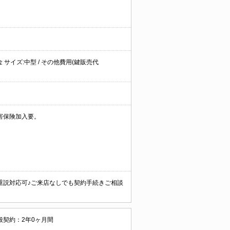
金 サイズ:中型 / その他費用(鍵販売代
害保険加入要。
重説対応可♪ご来店なしでも契約手続きご相談
般契約：2年0ヶ月間