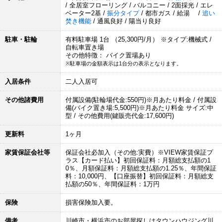
/ 全居室フローリング / バルコニー / 2面採光 / エレ
ベーター2基 /
振分タイプ
/ 都市ガス / 給湯 /
追い
焚き機能
/ 通風良好 / 陽当り良好
駐車・駐輪
有料駐車場 1台 （25,300円/月） ※タイプ:機械式 /
自転車置き場
その他特徴： バイク置場あり
※駐車場の金額表示は1台分の表示となります。
入居条件
二人入居可
その他諸費用
付属設備(駐輪場代金:550円)※月あたり料金 / 付属設
備(バイク置き場:5,500円)※月あたり料金 サイズ:中
型 / その他費用(鍵販売代金:17,600円)
更新料
1ヶ月
家賃保証会社等
保証会社必加入（その他:実費）※VIEW家賃保証プ
ラス【カード払い】初回保証料：月額総支払額の1
0％、月額保証料：月額総支払額の1.25％、年間保証
料：10,000円、【口座振替】初回保証料：月額総支
払額の50％、年間保証料：1万円
保険
損害保険加入要。
備考
川崎市・横浜市のお部屋探しはタウンハウジング川