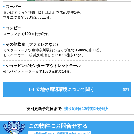
スーパー
まいばすけっと神奈川2丁目店まで70m:徒歩1分。
マルエツまで870m:徒歩11分。
コンビニ
ローソンまで100m:徒歩2分。
その他飲食（ファミレスなど）
ミスタードーナツ東神奈川駅前ショップまで860m:徒歩11分。
モスバーガー 横浜反町店まで1210m:徒歩16分。
ショッピングセンター/アウトレットモール
横浜ベイクォーターまで1070m:徒歩14分。
立地や周辺環境について聞く
無料
次回更新予定日まで
残り約9日12時間24分4秒
この物件にお問合せする
この物件を見たい、空室状況を知りたいなど