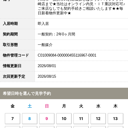
崎店まで★当社はオンライン内見・ＩＴ重説対応可♪
ご来店なしでも契約手続きご相談いたします★★毎
日新着物件更新中★
入居時期
即入居
契約期間
一般契約：2年0ヶ月間
取引形態
一般媒介
物件管理コード
C01009084-000000455116967-0001
情報更新日
2026/08/01
次回更新予定
2026/08/15
希望日時を選んで見学予約
金
土
日
月
火
水
木
7
8
9
10
11
12
13