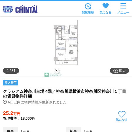
お部屋を探す
閲覧履歴
気になる
メニュー
沿線・駅から
住所から
家賃相場から
通勤通学時間から
物件特集から
拡大
1
/
31
不動産会社から
即入居可
TOP
クラシアム神奈川台場 4階／神奈川県横浜市神奈川区神奈川１丁目
の賃貸物件詳細
6日以内に物件情報が更新されました
25.2
万円
管理費等：18,000円
気になる
敷金
1ヶ月
礼金
1ヶ月