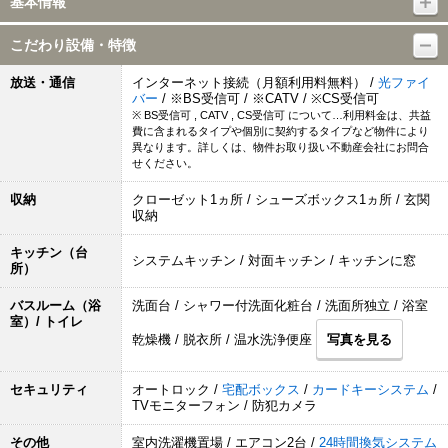
基本情報
こだわり設備・特徴
放送・通信
インターネット接続（月額利用料無料） /
光ファイ
バー
/ ※BS受信可 / ※CATV / ※CS受信可
※ BS受信可 , CATV , CS受信可 について…利用料金は、共益
費に含まれるタイプや個別に契約するタイプなど物件により
異なります。詳しくは、物件お取り扱い不動産会社にお問合
せください。
収納
クローゼット1ヵ所 / シューズボックス1ヵ所 / 玄関
収納
キッチン（台
システムキッチン / 対面キッチン / キッチンに窓
所）
バスルーム（浴
洗面台 / シャワー付洗面化粧台 / 洗面所独立 / 浴室
室）/ トイレ
乾燥機 / 脱衣所 / 温水洗浄便座
写真を見る
セキュリティ
オートロック /
宅配ボックス
/
カードキーシステム
/
TVモニターフォン / 防犯カメラ
その他
室内洗濯機置場 / エアコン2台 /
24時間換気システム