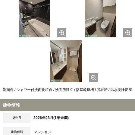
洗面台 / シャワー付洗面化粧台 / 洗面所独立 / 浴室乾燥機 / 脱衣所 / 温水洗浄便座
建物情報
2026年03月(1年未満)
築年月
マンション
建物種別