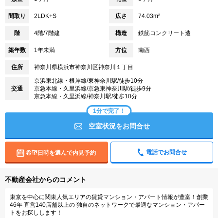
間取り
2LDK+S
広さ
74.03m²
階
4階/7階建
構造
鉄筋コンクリート造
築年数
1年未満
方位
南西
住所
神奈川県横浜市神奈川区神奈川１丁目
京浜東北線・根岸線/東神奈川駅/徒歩10分
交通
京急本線・久里浜線/京急東神奈川駅/徒歩9分
京急本線・久里浜線/神奈川駅/徒歩10分
1分で完了！
空室状況をお問合せ
電話でお問合せ
希望日時を選んで内見予約
不動産会社からのコメント
東京を中心に関東人気エリアの賃貸マンション・アパート情報が豊富！創業
46年 直営140店舗以上の 独自のネットワークで最適なマンション・アパー
トをお探しします！