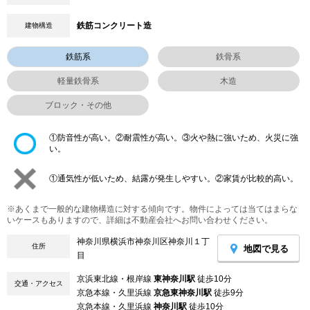
鉄筋コンクリート造
建物構造
鉄筋系
鉄骨系
軽量鉄骨系
木造
ブロック・その他
①防音性が高い。②耐震性が高い。③火や熱に強いため、火災に強
い。
①通気性が低いため、結露が発生しやすい。②家賃が比較的高い。
※あくまで一般的な建物構造に対する傾向です。物件によっては当てはまらな
いケースもありますので、詳細は不動産会社へお問い合わせください。
神奈川県横浜市神奈川区神奈川１丁
住所
地図で見る
目
京浜東北線・根岸線
東神奈川駅
徒歩10分
交通・アクセス
京急本線・久里浜線
京急東神奈川駅
徒歩9分
京急本線・久里浜線
神奈川駅
徒歩10分