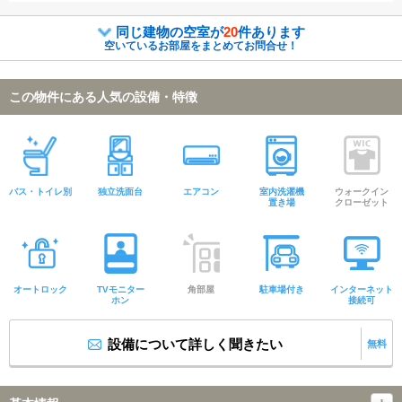
同じ建物の空室が
20
件あります
空いているお部屋をまとめてお問合せ！
この物件にある人気の設備・特徴
バス・トイレ別
独立洗面台
エアコン
室内洗濯機
ウォークイン
置き場
クローゼット
オートロック
TVモニター
角部屋
駐車場付き
インターネット
ホン
接続可
設備について詳しく聞きたい
無料