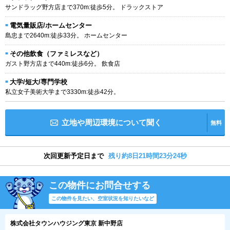
サンドラッグ野方店まで370m:徒歩5分。 ドラックストア
電気量販店/ホームセンター
島忠まで2640m:徒歩33分。 ホームセンター
その他飲食（ファミレスなど）
ガスト野方店まで440m:徒歩6分。 飲食店
大学/短大/専門学校
私立女子美術大学まで3330m:徒歩42分。
立地や周辺環境について聞く
無料
次回更新予定日まで
残り約8日21時間23分23秒
この物件にお問合せする
この物件を見たい、空室状況を知りたいなど
株式会社タウンハウジング東京 新中野店