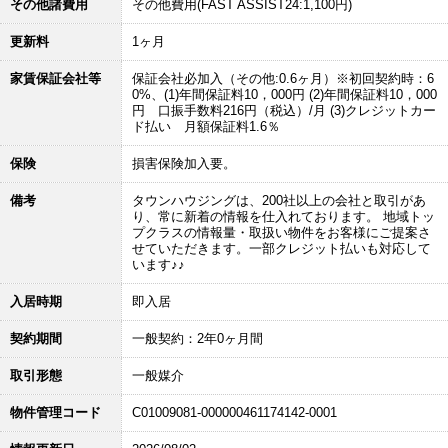
その他諸費用
その他費用(FAST ASSIST24:1,100円)
更新料
1ヶ月
家賃保証会社等
保証会社必加入（その他:0.6ヶ月）※初回契約時：6
0%、(1)年間保証料10，000円 (2)年間保証料10，000
円 口振手数料216円（税込）/月 (3)クレジットカー
ド払い 月額保証料1.6％
保険
損害保険加入要。
備考
タウンハウジングは、200社以上の会社と取引があ
り、常に新着の情報を仕入れております。 地域トッ
プクラスの情報量・取扱い物件をお客様にご提案さ
せていただきます。一部クレジット払いも対応して
います♪♪
入居時期
即入居
契約期間
一般契約：2年0ヶ月間
取引形態
一般媒介
物件管理コード
C01009081-000000461174142-0001