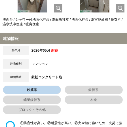
洗面台 / シャワー付洗面化粧台 / 洗面所独立 / 洗面化粧台 / 浴室乾燥機 / 脱衣所 /
温水洗浄便座 / 暖房便座
建物情報
2026年05月
新築
築年月
マンション
建物種別
鉄筋コンクリート造
建物構造
鉄筋系
鉄骨系
軽量鉄骨系
木造
ブロック・その他
①防音性が高い。②耐震性が高い。③火や熱に強いため、火災に強