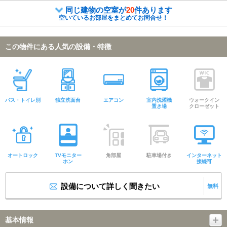
同じ建物の空室が
20
件あります
空いているお部屋をまとめてお問合せ！
この物件にある人気の設備・特徴
バス・トイレ別
独立洗面台
エアコン
室内洗濯機
ウォークイン
置き場
クローゼット
オートロック
TVモニター
角部屋
駐車場付き
インターネット
ホン
接続可
設備について詳しく聞きたい
無料
基本情報