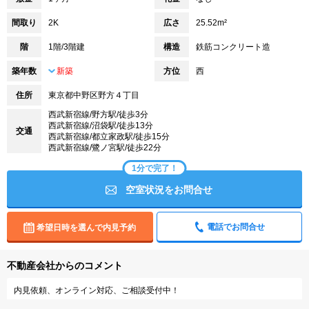
間取り
2K
広さ
25.52m²
階
1階/3階建
構造
鉄筋コンクリート造
築年数
新築
方位
西
住所
東京都中野区野方４丁目
西武新宿線/野方駅/徒歩3分
西武新宿線/沼袋駅/徒歩13分
交通
西武新宿線/都立家政駅/徒歩15分
西武新宿線/鷺ノ宮駅/徒歩22分
1分で完了！
空室状況をお問合せ
電話でお問合せ
希望日時を選んで内見予約
不動産会社からのコメント
内見依頼、オンライン対応、ご相談受付中！