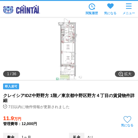
お部屋を探す
閲覧履歴
気になる
メニュー
沿線・駅から
住所から
家賃相場から
通勤通学時間から
物件特集から
拡大
1
/
36
不動産会社から
即入居可
TOP
クレイシアIDZ中野野方 1階／東京都中野区野方４丁目の賃貸物件詳
細
7日以内に物件情報が更新されました
11.9
万円
管理費等：12,000円
気になる
敷金
1ヶ月
礼金
なし