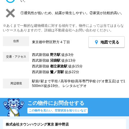
い。
①通気性が低いため、結露が発生しやすい。②家賃が比較的高い。
※あくまで一般的な建物構造に対する傾向です。物件によっては当てはまらな
いケースもありますので、詳細は不動産会社へお問い合わせください。
住所
地図で見る
東京都中野区野方４丁目
西武新宿線
野方駅
徒歩3分
交通・アクセス
西武新宿線
沼袋駅
徒歩13分
西武新宿線
都立家政駅
徒歩15分
西武新宿線
鷺ノ宮駅
徒歩22分
駅前/ 駅まで平坦 / 高等学校/高等専門学校 (ゲオ豊玉店)まで1
周辺環境
500m※徒歩19分。 レンタルビデオ
この物件にお問合せする
この物件を見たい、空室状況を知りたいなど
株式会社タウンハウジング東京 新中野店