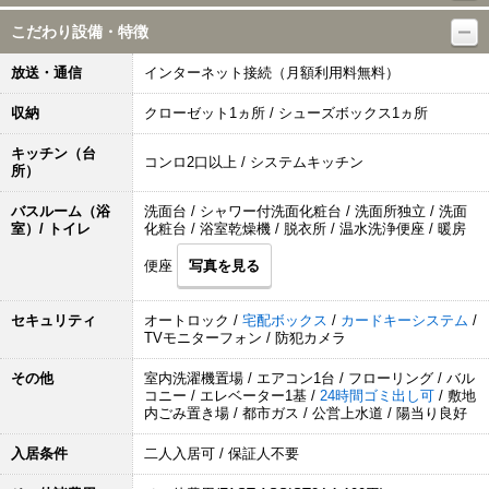
こだわり設備・特徴
放送・通信
インターネット接続（月額利用料無料）
収納
クローゼット1ヵ所 / シューズボックス1ヵ所
キッチン（台
コンロ2口以上 / システムキッチン
所）
バスルーム（浴
洗面台 / シャワー付洗面化粧台 / 洗面所独立 / 洗面
室）/ トイレ
化粧台 / 浴室乾燥機 / 脱衣所 / 温水洗浄便座 / 暖房
便座
写真を見る
セキュリティ
オートロック /
宅配ボックス
/
カードキーシステム
/
TVモニターフォン / 防犯カメラ
その他
室内洗濯機置場 / エアコン1台 / フローリング / バル
コニー / エレベーター1基 /
24時間ゴミ出し可
/ 敷地
内ごみ置き場 / 都市ガス / 公営上水道 / 陽当り良好
入居条件
二人入居可 / 保証人不要