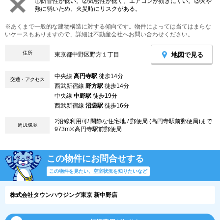
①防音性が低い。②気密性が低く、エアコンが効きにくい。③火や
熱に弱いため、火災時にリスクがある。
※あくまで一般的な建物構造に対する傾向です。物件によっては当てはまらな
いケースもありますので、詳細は不動産会社へお問い合わせください。
住所
地図で見る
東京都中野区野方１丁目
中央線
高円寺駅
徒歩14分
交通・アクセス
西武新宿線
野方駅
徒歩14分
中央線
中野駅
徒歩19分
西武新宿線
沼袋駅
徒歩16分
2沿線利用可/ 閑静な住宅地 / 郵便局 (高円寺駅前郵便局)まで
周辺環境
973m※高円寺駅前郵便局
この物件にお問合せする
この物件を見たい、空室状況を知りたいなど
株式会社タウンハウジング東京 新中野店