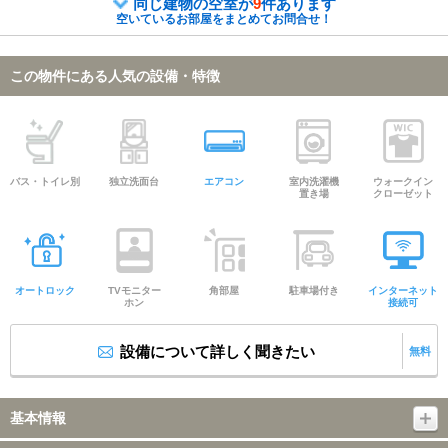
同じ建物の空室が
9
件あります
空いているお部屋をまとめてお問合せ！
この物件にある人気の設備・特徴
バス・トイレ別
独立洗面台
エアコン
室内洗濯機
ウォークイン
置き場
クローゼット
オートロック
TVモニター
角部屋
駐車場付き
インターネット
ホン
接続可
設備について詳しく聞きたい
無料
基本情報