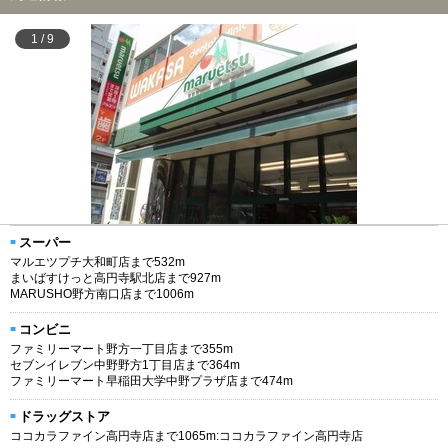
1
/
9
スーパー
マルエツプチ大和町店まで532m
まいばすけっと高円寺駅北店まで927m
MARUSHO野方南口店まで1006m
コンビニ
ファミリーマート野方一丁目店まで355m
セブンイレブン中野野方1丁目店まで364m
ファミリーマート早稲田大学中野プラザ店まで474m
ドラッグストア
ココカラファイン高円寺店まで1065m:ココカラファイン高円寺店