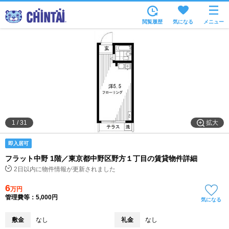
お部屋を探す
閲覧履歴
気になる
メニュー
沿線・駅から
住所から
家賃相場から
通勤通学時間から
物件特集から
拡大
1
/
31
不動産会社から
即入居可
TOP
フラット中野 1階／東京都中野区野方１丁目の賃貸物件詳細
2日以内に物件情報が更新されました
6
万円
管理費等：5,000円
気になる
敷金
なし
礼金
なし