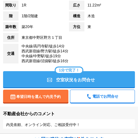
間取り
1R
広さ
11.22m²
階
1階/2階建
構造
木造
築年数
築20年
方位
東
住所
東京都中野区野方１丁目
中央線/高円寺駅/徒歩14分
西武新宿線/野方駅/徒歩14分
交通
中央線/中野駅/徒歩19分
西武新宿線/沼袋駅/徒歩16分
1分で完了！
空室状況をお問合せ
電話でお問合せ
希望日時を選んで内見予約
不動産会社からのコメント
内見依頼、オンライン対応、ご相談受付中！