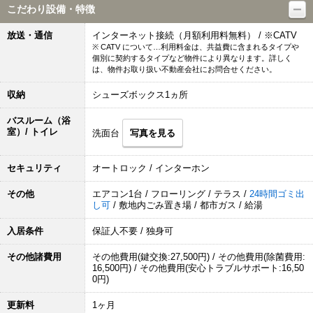
こだわり設備・特徴
放送・通信
インターネット接続（月額利用料無料） / ※CATV
※ CATV について…利用料金は、共益費に含まれるタイプや
個別に契約するタイプなど物件により異なります。詳しく
は、物件お取り扱い不動産会社にお問合せください。
収納
シューズボックス1ヵ所
バスルーム（浴
室）/ トイレ
洗面台
写真を見る
セキュリティ
オートロック / インターホン
その他
エアコン1台 / フローリング / テラス /
24時間ゴミ出
し可
/ 敷地内ごみ置き場 / 都市ガス / 給湯
入居条件
保証人不要 / 独身可
その他諸費用
その他費用(鍵交換:27,500円) / その他費用(除菌費用:
16,500円) / その他費用(安心トラブルサポート:16,50
0円)
更新料
1ヶ月