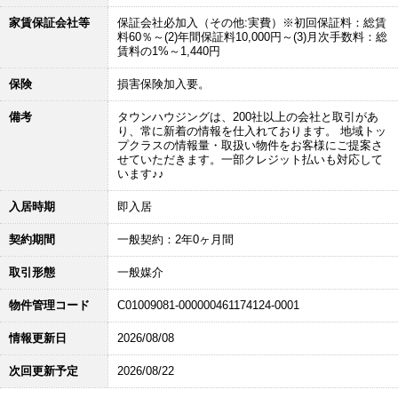
家賃保証会社等
保証会社必加入（その他:実費）※初回保証料：総賃
料60％～(2)年間保証料10,000円～(3)月次手数料：総
賃料の1%～1,440円
保険
損害保険加入要。
備考
タウンハウジングは、200社以上の会社と取引があ
り、常に新着の情報を仕入れております。 地域トッ
プクラスの情報量・取扱い物件をお客様にご提案さ
せていただきます。一部クレジット払いも対応して
います♪♪
入居時期
即入居
契約期間
一般契約：2年0ヶ月間
取引形態
一般媒介
物件管理コード
C01009081-000000461174124-0001
情報更新日
2026/08/08
次回更新予定
2026/08/22