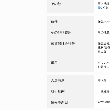
その他
室内洗濯
能
/
公営
条件
保証人
その他諸費用
その他費用
家賃保証会社等
保証会社
託料(最低
目以降：1
備考
タウンハ
お客様に
入居時期
即入居
取引形態
一般媒介
情報更新日
2026/08/