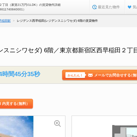
丁目（家賃21万円/1LDK）の賃貸物件詳細
最近見た物件
気
4611740840001）
早稲田駅
レジデンス西早稲田(レジデンスニシワセダ) 6階の賃貸物件
ンスニシワセダ) 6階／東京都新宿区西早稲田２丁
4時間45分34秒
メールでお問合せする
（無
かんたん！
内見する
（無料）