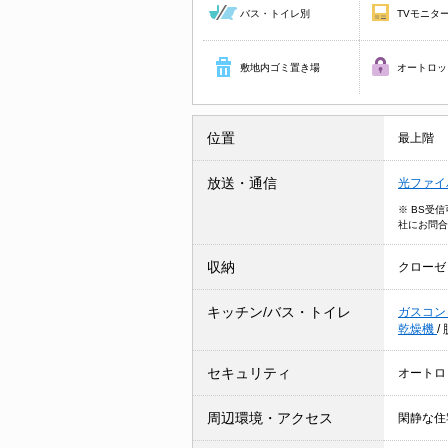
バス・トイレ別
TVモニタ
敷地内ゴミ置き場
オートロッ
位置
最上階
放送・通信
光ファイ
※ BS受
社にお問合
収納
クローゼ
キッチン/バス・トイレ
ガスコン
乾燥機
/
セキュリティ
オートロ
周辺環境・アクセス
閑静な住