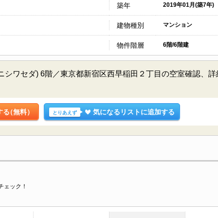
築年
2019年01月(築7年)
建物種別
マンション
物件階層
6階/6階建
ニシワセダ) 6階／東京都新宿区西早稲田２丁目の空室確認、
する
（無料）
気になるリストに追加する
とりあえず
チェック！