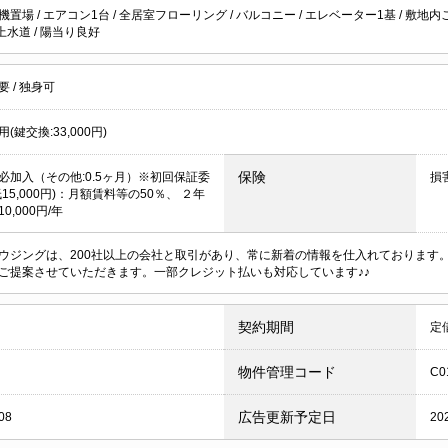
機置場
/
エアコン1台
/
全居室フローリング
/
バルコニー
/
エレベーター1基
/
敷地内
上水道
/
陽当り良好
不要
/
独身可
(鍵交換:33,000円)
保険
必加入（その他:0.5ヶ月）※初回保証委
損
15,000円)：月額賃料等の50％、 ２年
0,000円/年
ウジングは、200社以上の会社と取引があり、常に新着の情報を仕入れております
ご提案させていただきます。一部クレジット払いも対応しています♪♪
契約期間
定
物件管理コード
C0
広告更新予定日
08
20