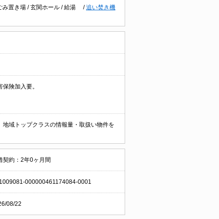
ごみ置き場
/
玄関ホール
/
給湯
/
追い焚き機
害保険加入要。
。 地域トップクラスの情報量・取扱い物件を
借契約：2年0ヶ月間
1009081-000000461174084-0001
26/08/22