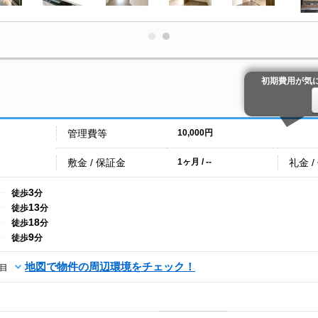
初期費用が気
管理費等
10,000円
敷金 / 保証金
礼金 /
1ヶ月 / --
3
徒歩
分
13
徒歩
分
18
徒歩
分
9
徒歩
分
地図で物件の周辺環境をチェック！
目