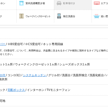
ーホン
室内洗濯機置き場
駐車場付き
エア
ク
ウォークインクローゼット
独立洗面台
追い
バー
/
※BS受信可
/
※CS受信可
/
ネット専用回線
信可 , CS受信可 , について…利用料金は、共益費に含まれるタイプや個別に契約するタイプなど
せください。
ット1ヵ所
/
ウォークインクローゼット1ヵ所
/
シューズボックス1ヵ所
ロ付
/
コンロ3口
/
システムキッチン
/
グリル付
/
洗面台
/
洗面所独立
/
洗面化粧台
/
脱衣所
ック
/
宅配ボックス
/
インターホン
/
TVモニターフォン
宅地