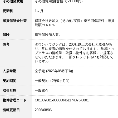
その他諸費用
その他費用(鍵交換代:21,000円)
更新料
1ヶ月
家賃保証会社等
保証会社必加入（その他:実費）※初回保証料：家賃
総額の４０％
保険
損害保険加入要。
備考
タウンハウジングは、200社以上の会社と取引があ
り、常に新着の情報を仕入れております。 地域トッ
プクラスの情報量・取扱い物件をお客様にご提案さ
せていただきます。一部クレジット払いも対応して
います♪♪
入居時期
空予定 (2026年08月下旬)
契約期間
一般契約：2年0ヶ月間
取引形態
一般媒介
物件管理コード
C01009081-000000461174073-0001
情報更新日
2026/08/06