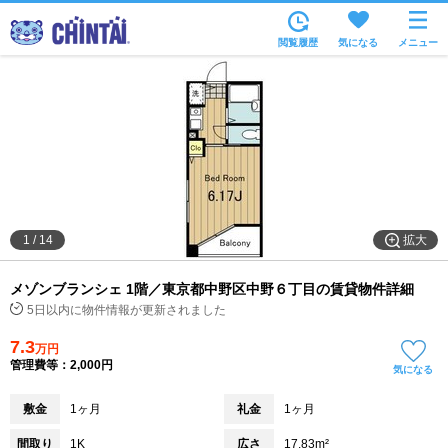
お部屋を探す
閲覧履歴
気になる
メニュー
沿線・駅から
住所から
家賃相場から
通勤通学時間から
物件特集から
拡大
1
/
14
不動産会社から
メゾンブランシェ 1階／東京都中野区中野６丁目の賃貸物件詳細
TOP
5日以内に物件情報が更新されました
7.3
万円
管理費等：2,000円
気になる
敷金
1ヶ月
礼金
1ヶ月
間取り
1K
広さ
17.83m²