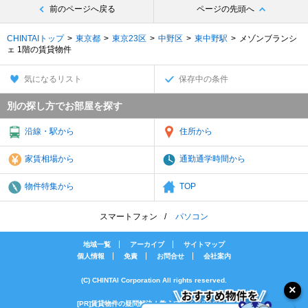
前のページへ戻る
ページの先頭へ
CHINTAIトップ
東京都
東京23区
中野区
東中野駅
メゾンブランシ
ェ 1階の賃貸物件
気になるリスト
保存中の条件
別の探し方でお部屋を探す
沿線・駅から
住所から
家賃相場から
通勤通学時間から
物件特集から
TOP
スマートフォン
パソコン
地域一覧
アーカイブ
サイトマップ
個人情報
免責
お問合せ
会社案内
(C) CHINTAI Corporation All rights reserved.
[PR]賃貸物件の疑問解決！教えてエイブルAGENT