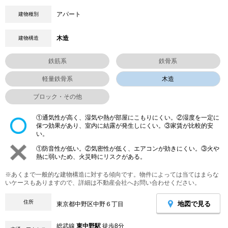
アパート
建物種別
木造
建物構造
鉄筋系
鉄骨系
軽量鉄骨系
木造
ブロック・その他
①通気性が高く、湿気や熱が部屋にこもりにくい。②湿度を一定に
保つ効果があり、室内に結露が発生しにくい。③家賃が比較的安
い。
①防音性が低い。②気密性が低く、エアコンが効きにくい。③火や
熱に弱いため、火災時にリスクがある。
※あくまで一般的な建物構造に対する傾向です。物件によっては当てはまらな
いケースもありますので、詳細は不動産会社へお問い合わせください。
住所
地図で見る
東京都中野区中野６丁目
総武線
東中野駅
徒歩8分