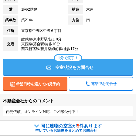
階
1階/2階建
構造
木造
築年数
築21年
方位
南
住所
東京都中野区中野６丁目
総武線/東中野駅/徒歩8分
交通
東西線/落合駅/徒歩10分
西武新宿線/新井薬師前駅/徒歩17分
1分で完了！
空室状況をお問合せ
電話でお問合せ
希望日時を選んで内見予約
不動産会社からのコメント
内見依頼、オンライン対応、ご相談受付中！
同じ建物の空室が
5
件あります
空いているお部屋をまとめてお問合せ！