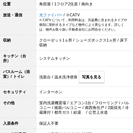
位置
角部屋 / 1フロア2住居 / 南向き
放送・通信
光ファイバー
/ ※CATV
※ CATV について…利用料金は、共益費に含まれるタイプや
個別に契約するタイプなど物件により異なります。詳しく
は、物件お取り扱い不動産会社にお問合せください。
収納
クローゼット1ヵ所 / シューズボックス1ヵ所 / 床下
収納
キッチン（台
システムキッチン
所）
バスルーム（浴
室）/ トイレ
洗面台 / 温水洗浄便座
写真を見る
セキュリティ
インターホン
その他
室内洗濯機置場 / エアコン1台 / フローリング / バル
コニー / 南面バルコニー / 南西角住戸 / 2面採光 / 冷
蔵庫付 / 都市ガス / 給湯 / 公営上水道
入居条件
保証人不要