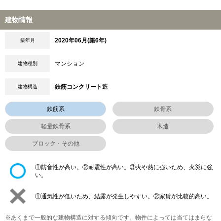
建物情報
2020年06月(築6年)
築年月
マンション
建物種別
鉄筋コンクリート造
建物構造
鉄筋系
鉄骨系
軽量鉄骨系
木造
ブロック・その他
①防音性が高い。②耐震性が高い。③火や熱に強いため、火災に強
い。
①通気性が低いため、結露が発生しやすい。②家賃が比較的高い。
※あくまで一般的な建物構造に対する傾向です。物件によっては当てはまらな