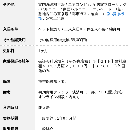
その他
室内洗濯機置場 / エアコン1台 / 全居室フローリング
/ バルコニー / 南面バルコニー / エレベーター1基 /
敷地内ごみ置き場 / 都市ガス / 給湯 /
追い焚き機
能
/ 公営上水道
入居条件
ペット相談可 / 二人入居可 / 保証人不要 / 独身可
その他諸費用
その他費用(鍵交換:36,300円)
更新料
1ヶ月
家賃保証会社等
保証会社必加入（その他:実費）※【ＧＴＮ】賃料総
額５０％／月額２，０００円 【ＧＰ８０】※外国
籍のみ
保険
損害保険加入要。
備考
初期費用クレジット決済可（一部）/ＩＴ重説対応/
オンライン相談・内見可
入居時期
即入居
契約期間
一般契約：2年0ヶ月間
取引形態
一般媒介