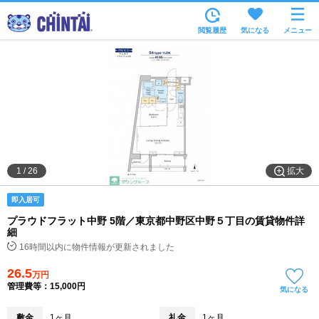
お部屋を探す
閲覧履歴
気になる
メニュー
沿線・駅から
住所から
家賃相場から
通勤通学時間から
物件特集から
拡大
1
/
26
不動産会社から
即入居可
TOP
プラウドフラット中野 5階／東京都中野区中野５丁目の賃貸物件詳
細
16時間以内に物件情報が更新されました
26.5
万円
管理費等：15,000円
気になる
敷金
1ヶ月
礼金
1ヶ月