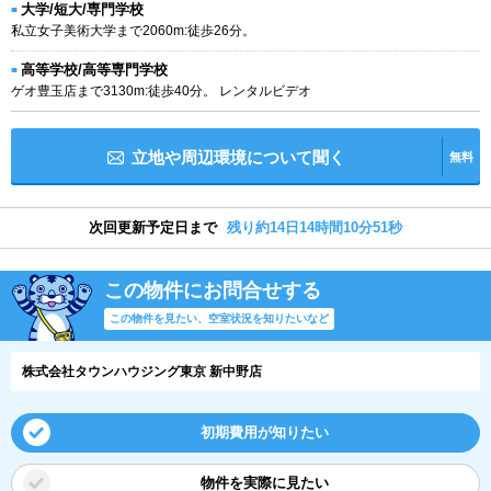
大学/短大/専門学校
私立女子美術大学まで2060m:徒歩26分。
高等学校/高等専門学校
ゲオ豊玉店まで3130m:徒歩40分。 レンタルビデオ
立地や周辺環境について聞く
無料
次回更新予定日まで
残り約14日14時間10分50秒
この物件にお問合せする
この物件を見たい、空室状況を知りたいなど
株式会社タウンハウジング東京 新中野店
初期費用が知りたい
物件を実際に見たい