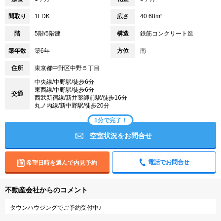
間取り
1LDK
広さ
40.68m²
階
5階/5階建
構造
鉄筋コンクリート造
築年数
築6年
方位
南
住所
東京都中野区中野５丁目
中央線/中野駅/徒歩6分
東西線/中野駅/徒歩6分
交通
西武新宿線/新井薬師前駅/徒歩16分
丸ノ内線/新中野駅/徒歩20分
1分で完了！
空室状況をお問合せ
電話でお問合せ
希望日時を選んで内見予約
不動産会社からのコメント
タウンハウジングでご予約受付中♪