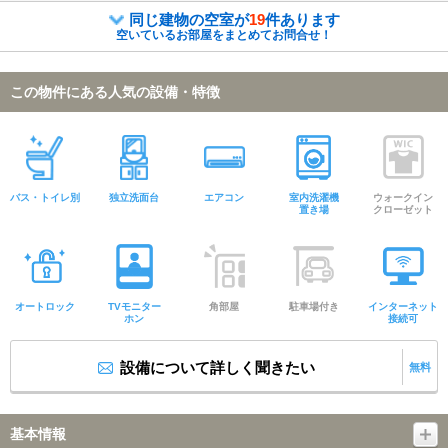
同じ建物の空室が
19
件あります
空いているお部屋をまとめてお問合せ！
この物件にある人気の設備・特徴
バス・トイレ別
独立洗面台
エアコン
室内洗濯機
ウォークイン
置き場
クローゼット
オートロック
TVモニター
角部屋
駐車場付き
インターネット
ホン
接続可
設備について詳しく聞きたい
無料
基本情報