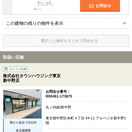
お問合せ
この建物の残りの物件を表示
選択した物件をまとめて問合せる
取扱い店舗
株式会社タウンハウジング東京
新中野店
お問合せ番号：
R00461-173875
丸ノ内線/新中野
東京都中野区本町４丁目 44-11 アルペジオ新中野1
駅から徒歩３分以内
階
多店舗展開