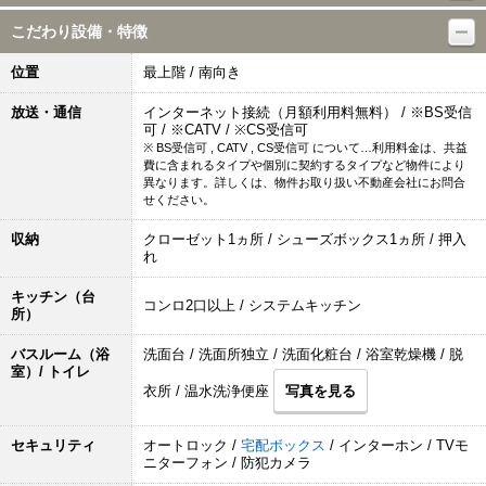
こだわり設備・特徴
位置
最上階 / 南向き
放送・通信
インターネット接続（月額利用料無料） / ※BS受信
可 / ※CATV / ※CS受信可
※ BS受信可 , CATV , CS受信可 について…利用料金は、共益
費に含まれるタイプや個別に契約するタイプなど物件により
異なります。詳しくは、物件お取り扱い不動産会社にお問合
せください。
収納
クローゼット1ヵ所 / シューズボックス1ヵ所 / 押入
れ
キッチン（台
コンロ2口以上 / システムキッチン
所）
バスルーム（浴
洗面台 / 洗面所独立 / 洗面化粧台 / 浴室乾燥機 / 脱
室）/ トイレ
衣所 / 温水洗浄便座
写真を見る
セキュリティ
オートロック /
宅配ボックス
/ インターホン / TVモ
ニターフォン / 防犯カメラ