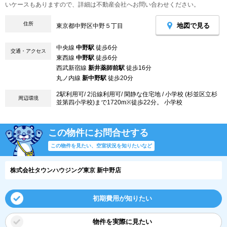
いケースもありますので、詳細は不動産会社へお問い合わせください。
住所
地図で見る
東京都中野区中野５丁目
中央線
中野駅
徒歩6分
交通・アクセス
東西線
中野駅
徒歩6分
西武新宿線
新井薬師前駅
徒歩16分
丸ノ内線
新中野駅
徒歩20分
2駅利用可/ 2沿線利用可/ 閑静な住宅地 / 小学校 (杉並区立杉
周辺環境
並第四小学校)まで1720m※徒歩22分。 小学校
この物件にお問合せする
この物件を見たい、空室状況を知りたいなど
株式会社タウンハウジング東京 新中野店
初期費用が知りたい
物件を実際に見たい