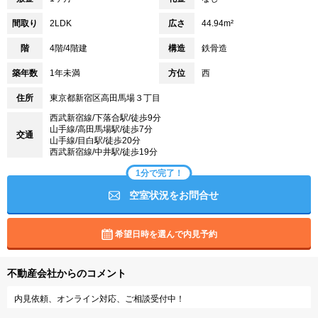
間取り
2LDK
広さ
44.94m²
階
4階/4階建
構造
鉄骨造
築年数
1年未満
方位
西
住所
東京都新宿区高田馬場３丁目
西武新宿線/下落合駅/徒歩9分
山手線/高田馬場駅/徒歩7分
交通
山手線/目白駅/徒歩20分
西武新宿線/中井駅/徒歩19分
1分で完了！
空室状況をお問合せ
希望日時を選んで内見予約
不動産会社からのコメント
内見依頼、オンライン対応、ご相談受付中！