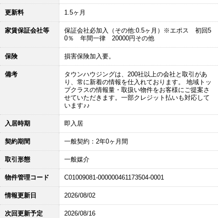
更新料
1.5ヶ月
家賃保証会社等
保証会社必加入（その他:0.5ヶ月）※エポス 初回5
0％ 年間一律 20000円その他
保険
損害保険加入要。
備考
タウンハウジングは、200社以上の会社と取引があ
り、常に新着の情報を仕入れております。 地域トッ
プクラスの情報量・取扱い物件をお客様にご提案さ
せていただきます。一部クレジット払いも対応して
います♪♪
入居時期
即入居
契約期間
一般契約：2年0ヶ月間
取引形態
一般媒介
物件管理コード
C01009081-000000461173504-0001
情報更新日
2026/08/02
次回更新予定
2026/08/16