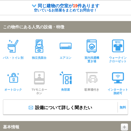
同じ建物の空室が
19
件あります
空いているお部屋をまとめてお問合せ！
この物件にある人気の設備・特徴
バス・トイレ別
独立洗面台
エアコン
室内洗濯機
ウォークイン
置き場
クローゼット
オートロック
TVモニター
角部屋
駐車場付き
インターネット
ホン
接続可
設備について詳しく聞きたい
無料
基本情報