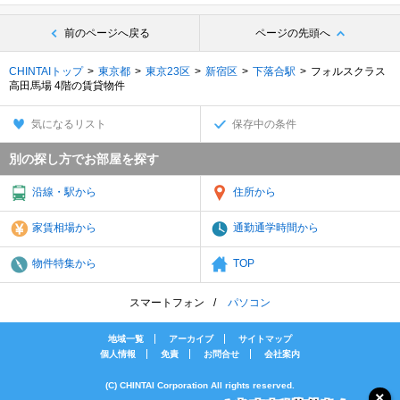
前のページへ戻る
ページの先頭へ
CHINTAIトップ
東京都
東京23区
新宿区
下落合駅
フォルスクラス
高田馬場 4階の賃貸物件
気になるリスト
保存中の条件
別の探し方でお部屋を探す
沿線・駅から
住所から
家賃相場から
通勤通学時間から
物件特集から
TOP
スマートフォン
パソコン
地域一覧
アーカイブ
サイトマップ
個人情報
免責
お問合せ
会社案内
(C) CHINTAI Corporation All rights reserved.