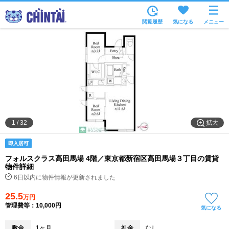
お部屋を探す
閲覧履歴
気になる
メニュー
沿線・駅から
住所から
家賃相場から
通勤通学時間から
物件特集から
拡大
1
/
32
不動産会社から
即入居可
TOP
フォルスクラス高田馬場 4階／東京都新宿区高田馬場３丁目の賃貸
物件詳細
6日以内に物件情報が更新されました
25.5
万円
管理費等：10,000円
気になる
敷金
1ヶ月
礼金
なし