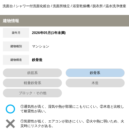
洗面台 / シャワー付洗面化粧台 / 洗面所独立 / 浴室乾燥機 / 脱衣所 / 温水洗浄便座
建物情報
2026年05月(1年未満)
築年月
マンション
建物種別
鉄骨造
建物構造
鉄筋系
鉄骨系
軽量鉄骨系
木造
ブロック・その他
①通気性が高く、湿気や熱が部屋にこもりにくい。②木造と比較し
て耐震性が高い。
①気密性が低く、エアコンが効きにくい。②火や熱に弱いため、火
災時にリスクがある。