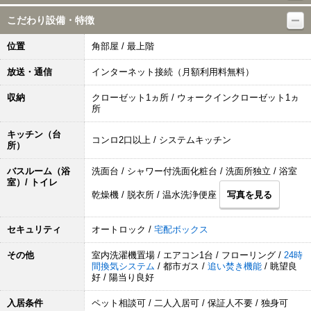
こだわり設備・特徴
位置
角部屋 / 最上階
放送・通信
インターネット接続（月額利用料無料）
収納
クローゼット1ヵ所 / ウォークインクローゼット1ヵ
所
キッチン（台
コンロ2口以上 / システムキッチン
所）
バスルーム（浴
洗面台 / シャワー付洗面化粧台 / 洗面所独立 / 浴室
室）/ トイレ
乾燥機 / 脱衣所 / 温水洗浄便座
写真を見る
セキュリティ
オートロック /
宅配ボックス
その他
室内洗濯機置場 / エアコン1台 / フローリング /
24時
間換気システム
/ 都市ガス /
追い焚き機能
/ 眺望良
好 / 陽当り良好
入居条件
ペット相談可 / 二人入居可 / 保証人不要 / 独身可