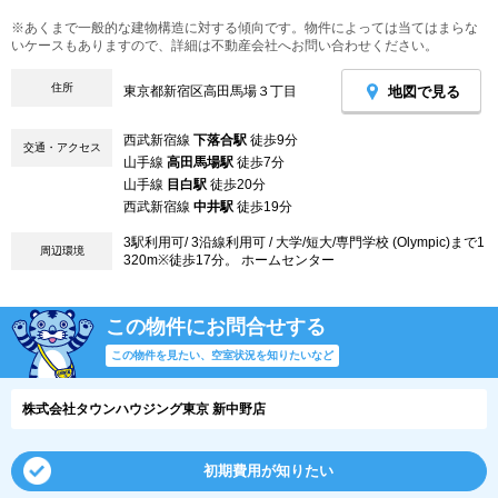
※あくまで一般的な建物構造に対する傾向です。物件によっては当てはまらな
いケースもありますので、詳細は不動産会社へお問い合わせください。
住所
地図で見る
東京都新宿区高田馬場３丁目
西武新宿線
下落合駅
徒歩9分
交通・アクセス
山手線
高田馬場駅
徒歩7分
山手線
目白駅
徒歩20分
西武新宿線
中井駅
徒歩19分
3駅利用可/ 3沿線利用可 / 大学/短大/専門学校 (Olympic)まで1
周辺環境
320m※徒歩17分。 ホームセンター
この物件にお問合せする
この物件を見たい、空室状況を知りたいなど
株式会社タウンハウジング東京 新中野店
初期費用が知りたい