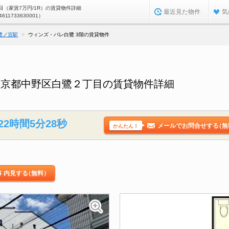
（家賃7万円/1R）の賃貸物件詳細
最近見た物件
気
4611733630001）
鷺ノ宮駅
ウィンズ・パレ白鷺 3階の賃貸物件
東京都中野区白鷺２丁目の賃貸物件詳細
22時間5分27秒
メールでお問合せする
（無
かんたん！
内見する
（無料）