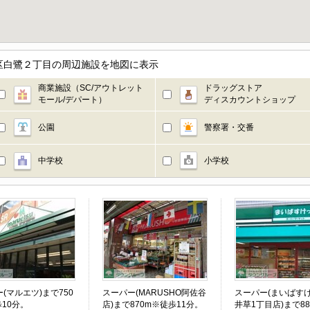
区白鷺２丁目の周辺施設を地図に表示
商業施設（SC/アウトレット
ドラッグストア
モール/デパート）
ディスカウントショップ
公園
警察署・交番
中学校
小学校
(マルエツ)まで750
スーパー(MARUSHO阿佐谷
スーパー(まいばす
10分。
店)まで870m※徒歩11分。
井草1丁目店)まで8