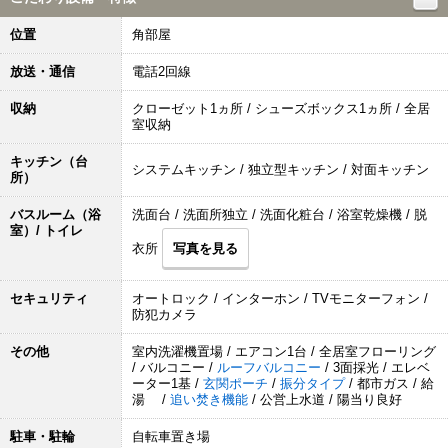
位置
角部屋
放送・通信
電話2回線
収納
クローゼット1ヵ所 / シューズボックス1ヵ所 / 全居
室収納
キッチン（台
システムキッチン / 独立型キッチン / 対面キッチン
所）
バスルーム（浴
洗面台 / 洗面所独立 / 洗面化粧台 / 浴室乾燥機 / 脱
室）/ トイレ
衣所
写真を見る
セキュリティ
オートロック / インターホン / TVモニターフォン /
防犯カメラ
その他
室内洗濯機置場 / エアコン1台 / 全居室フローリング
/ バルコニー /
ルーフバルコニー
/ 3面採光 / エレベ
ーター1基 /
玄関ポーチ
/
振分タイプ
/ 都市ガス / 給
湯 /
追い焚き機能
/ 公営上水道 / 陽当り良好
駐車・駐輪
自転車置き場