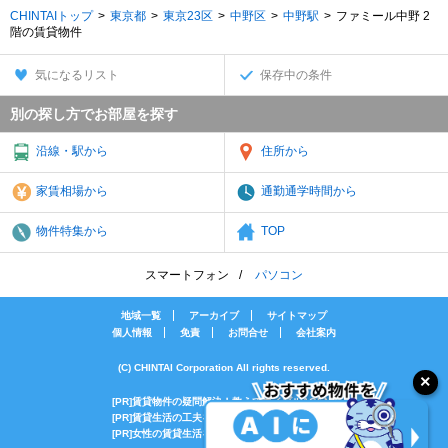
CHINTAIトップ
東京都
東京23区
中野区
中野駅
ファミール中野 2
階の賃貸物件
気になるリスト
保存中の条件
別の探し方でお部屋を探す
沿線・駅から
住所から
家賃相場から
通勤通学時間から
物件特集から
TOP
スマートフォン
パソコン
地域一覧
アーカイブ
サイトマップ
個人情報
免責
お問合せ
会社案内
(C) CHINTAI Corporation All rights reserved.
[PR]賃貸物件の疑問解決！教えてエイブルAGENT
[PR]賃貸生活の工夫を紹介！CHINTAI情報局
[PR]女性の賃貸生活を応援！Woman.CHINTAI