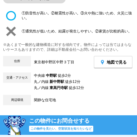
①防音性が高い。②耐震性が高い。③火や熱に強いため、火災に強
い。
①通気性が低いため、結露が発生しやすい。②家賃が比較的高い。
※あくまで一般的な建物構造に対する傾向です。物件によっては当てはまらな
いケースもありますので、詳細は不動産会社へお問い合わせください。
住所
地図で見る
東京都中野区中野３丁目
中央線
中野駅
徒歩2分
交通・アクセス
丸ノ内線
新中野駅
徒歩12分
丸ノ内線
東高円寺駅
徒歩12分
閑静な住宅地
周辺環境
この物件にお問合せする
この物件を見たい、空室状況を知りたいなど