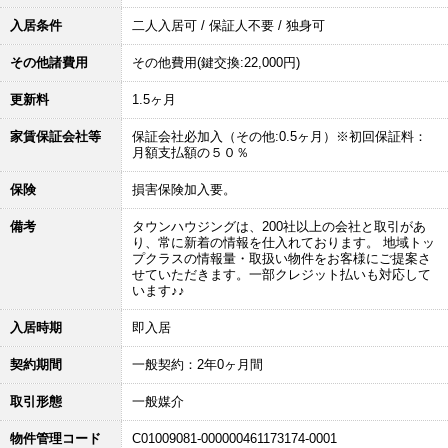
入居条件
二人入居可 / 保証人不要 / 独身可
その他諸費用
その他費用(鍵交換:22,000円)
更新料
1.5ヶ月
家賃保証会社等
保証会社必加入（その他:0.5ヶ月）※初回保証料：
月額支払額の５０％
保険
損害保険加入要。
備考
タウンハウジングは、200社以上の会社と取引があ
り、常に新着の情報を仕入れております。 地域トッ
プクラスの情報量・取扱い物件をお客様にご提案さ
せていただきます。一部クレジット払いも対応して
います♪♪
入居時期
即入居
契約期間
一般契約：2年0ヶ月間
取引形態
一般媒介
物件管理コード
C01009081-000000461173174-0001