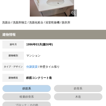
洗面台 / 洗面所独立 / 洗面化粧台 / 浴室乾燥機 / 脱衣所
建物情報
1996年03月(築30年)
築年月
マンション
建物種別
分譲賃貸
/ 外壁タイル張り
タイプ・デザイン
鉄筋コンクリート造
建物構造
鉄筋系
鉄骨系
軽量鉄骨系
木造
ブロック・その他