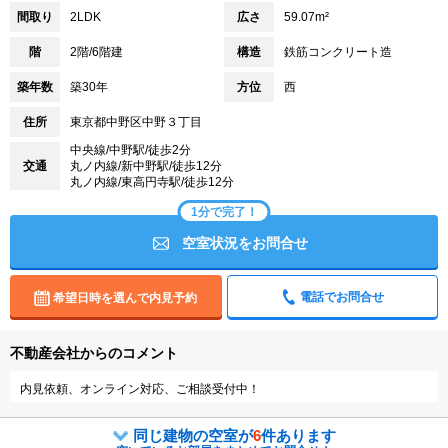
間取り
2LDK
広さ
59.07m²
階
2階/6階建
構造
鉄筋コンクリート造
築年数
築30年
方位
西
住所
東京都中野区中野３丁目
中央線/中野駅/徒歩2分
交通
丸ノ内線/新中野駅/徒歩12分
丸ノ内線/東高円寺駅/徒歩12分
1分で完了！
空室状況をお問合せ
電話でお問合せ
希望日時を選んで内見予約
不動産会社からのコメント
内見依頼、オンライン対応、ご相談受付中！
同じ建物の空室が
6
件あります