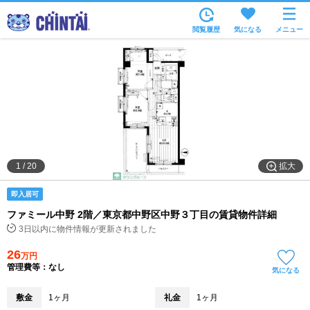
お部屋を探す
閲覧履歴
気になる
メニュー
沿線・駅から
住所から
家賃相場から
通勤通学時間から
物件特集から
拡大
1
/
20
不動産会社から
即入居可
TOP
ファミール中野 2階／東京都中野区中野３丁目の賃貸物件詳細
3日以内に物件情報が更新されました
26
万円
管理費等：なし
気になる
敷金
1ヶ月
礼金
1ヶ月