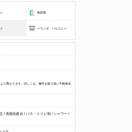
コン
角部屋
焚き
ベランダ・バルコニー
物件により異なります。詳しくは、物件お取り扱い不動産会
独立
/
洗面化粧台
/
バス・トイレ別
/
シャワー
/
カメラ