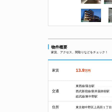
物件概要
家賃、アクセス、間取りなどをチェック！
13.9
家賃
万円
東西線/落合駅
交通
西武新宿線/新井薬師前駅
総武線/東中野駅
住所
東京都中野区上高田１丁目