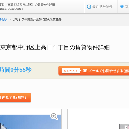
目（家賃13.9万円/1DK）の賃貸物件詳細
最近見た物件
気
4611720400001）
落合駅
ガリシア中野新井薬師 5階の賃貸物件
／東京都中野区上高田１丁目の賃貸物件詳細
時間0分54秒
メールでお問合せする
（無
かんたん！
内見する
（無料）