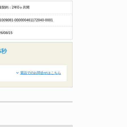
般契約：2年0ヶ月間
1009081-000000461172040-0001
26/08/15
4秒
電話でのお問合せはこちら