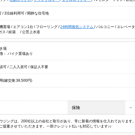
可
/
3沿線利用可
/
閑静な住宅地
機置場
/
エアコン1台
/
フローリング
/
24時間換気システム
/
バルコニー
/
エレベータ
ガス
/
給湯
/
公営上水道
き場
徴：
バイク置場あり
談可
/
二人入居可
/
保証人不要
(鍵交換:38,500円)
保険
--
ウジングは、200社以上の会社と取引があり、常に新着の情報を仕入れております
ご提案させていただきます。一部クレジット払いも対応しています♪♪