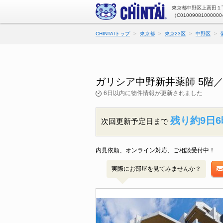
東京都中野区上高田１丁
（C01009081000000
CHINTAIトップ
東京都
東京23区
中野区
ガリシア中野新井薬師 5階
6日以内に物件情報が更新されました
残り約9日6
次回更新予定日まで
内見依頼、オンライン対応、ご相談受付中！
実際にお部屋を見てみませんか？