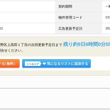
契約期間
一
物件管理コード
C0
広告更新予定日
01
20
残り約9日6時間0分5
中野区上高田１丁目の
次回更新予定日まで
問合せください。
する
（無料）
気になるリストに追加する
とりあえず