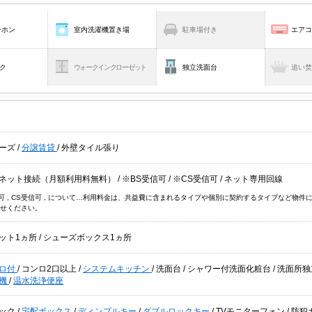
ーホン
室内洗濯機置き場
駐車場付き
エア
ク
ウォークインクローゼット
独立洗面台
追い
ーズ
/
分譲賃貸
/
外壁タイル張り
ネット接続（月額利用料無料）
/
※BS受信可
/
※CS受信可
/
ネット専用回線
信可 , CS受信可 , について…利用料金は、共益費に含まれるタイプや個別に契約するタイプなど
せください。
ット1ヵ所
/
シューズボックス1ヵ所
ロ付
/
コンロ2口以上
/
システムキッチン
/
洗面台
/
シャワー付洗面化粧台
/
洗面所
燥機
/
温水洗浄便座
ック
/
宅配ボックス
/
ディンプルキー
/
ダブルロックキー
/
TVモニターフォン
/
防犯