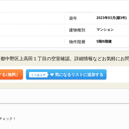
築年
2023年03月(築3年)
建物種別
マンション
物件階層
5階/6階建
京都中野区上高田１丁目の空室確認、詳細情報などお気軽にお
する
（無料）
気になるリストに追加する
とりあえず
チェック！