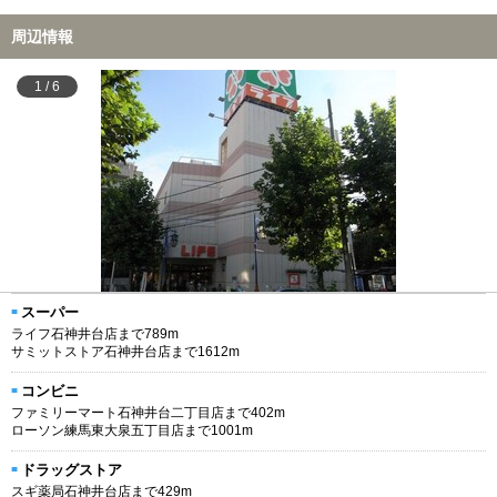
周辺情報
1
/
6
スーパー
ライフ石神井台店まで789m
サミットストア石神井台店まで1612m
コンビニ
ファミリーマート石神井台二丁目店まで402m
ローソン練馬東大泉五丁目店まで1001m
ドラッグストア
スギ薬局石神井台店まで429m