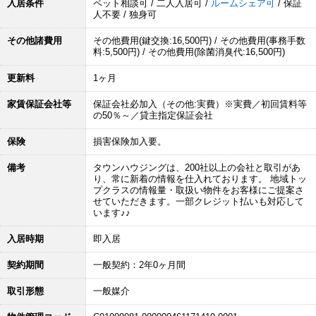
入居条件
ペット相談可 / 二人入居可 /
ルームシェア可
/ 保証
人不要 / 独身可
その他諸費用
その他費用(鍵交換:16,500円) / その他費用(事務手数
料:5,500円) / その他費用(除菌消臭代:16,500円)
更新料
1ヶ月
家賃保証会社等
保証会社必加入（その他:実費）※実費／初回賃料等
の50％～／貸主指定保証会社
保険
損害保険加入要。
備考
タウンハウジングは、200社以上の会社と取引があ
り、常に新着の情報を仕入れております。 地域トッ
プクラスの情報量・取扱い物件をお客様にご提案さ
せていただきます。一部クレジット払いも対応して
います♪♪
入居時期
即入居
契約期間
一般契約：2年0ヶ月間
取引形態
一般媒介