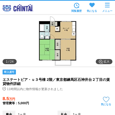
お部屋を探す
閲覧履歴
気になる
メニュー
沿線・駅から
住所から
家賃相場から
通勤通学時間から
物件特集から
拡大
1
/
24
不動産会社から
即入居可
TOP
エステートピア・ｕ３号棟 2階／東京都練馬区石神井台２丁目の賃
貸物件詳細
11時間以内に物件情報が更新されました
8.5
万円
管理費等：5,000円
気になる
敷金
1ヶ月
礼金
1ヶ月