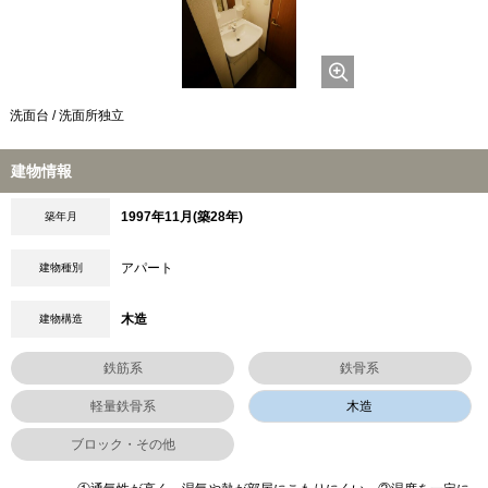
洗面台 / 洗面所独立
建物情報
1997年11月(築28年)
築年月
アパート
建物種別
木造
建物構造
鉄筋系
鉄骨系
軽量鉄骨系
木造
ブロック・その他