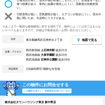
①通気性が高く、湿気や熱が部屋にこもりにくい。②湿度を一定に
保つ効果があり、室内に結露が発生しにくい。③家賃が比較的安
い。
①防音性が低い。②気密性が低く、エアコンが効きにくい。③火や
熱に弱いため、火災時にリスクがある。
※あくまで一般的な建物構造に対する傾向です。物件によっては当てはまらな
いケースもありますので、詳細は不動産会社へお問い合わせください。
住所
地図で見る
東京都練馬区石神井台２丁目
西武新宿線
上石神井駅
徒歩21分
交通・アクセス
西武池袋線
大泉学園駅
徒歩23分
西武池袋線
石神井公園駅
徒歩24分
2沿線利用可/ 閑静な住宅地
周辺環境
この物件にお問合せする
この物件を見たい、空室状況を知りたいなど
株式会社タウンハウジング東京 新中野店