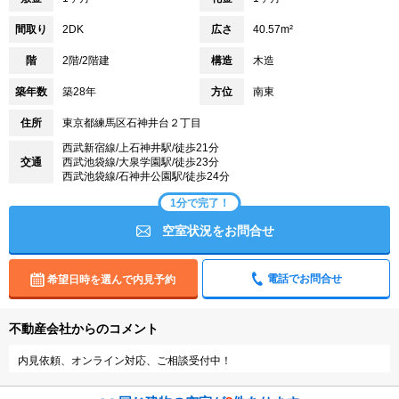
間取り
2DK
広さ
40.57m²
階
2階/2階建
構造
木造
築年数
築28年
方位
南東
住所
東京都練馬区石神井台２丁目
西武新宿線/上石神井駅/徒歩21分
交通
西武池袋線/大泉学園駅/徒歩23分
西武池袋線/石神井公園駅/徒歩24分
1分で完了！
空室状況をお問合せ
電話でお問合せ
希望日時を選んで内見予約
不動産会社からのコメント
内見依頼、オンライン対応、ご相談受付中！