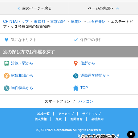
前のページへ戻る
ページの先頭へ
CHINTAIトップ
東京都
東京23区
練馬区
上石神井駅
エステートピ
ア・ｕ３号棟 2階の賃貸物件
気になるリスト
保存中の条件
別の探し方でお部屋を探す
沿線・駅から
住所から
家賃相場から
通勤通学時間から
物件特集から
TOP
スマートフォン
パソコン
地域一覧
アーカイブ
サイトマップ
個人情報
免責
お問合せ
会社案内
(C) CHINTAI Corporation All rights reserved.