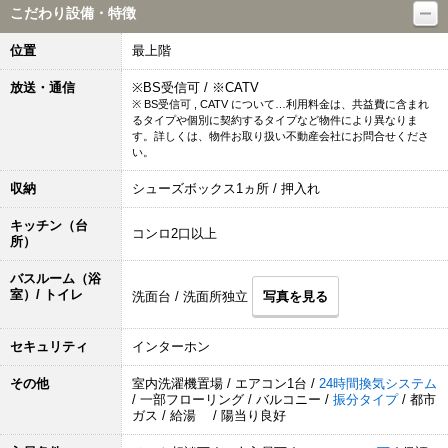
こだわり設備・特徴
位置
最上階
放送・通信
※BS受信可 / ※CATV
※ BS受信可 , CATV について…利用料金は、共益費に含まれ
るタイプや個別に契約するタイプなど物件により異なりま
す。詳しくは、物件お取り扱い不動産会社にお問合せくださ
い。
収納
シューズボックス1ヵ所 / 押入れ
キッチン（台
コンロ2口以上
所）
バスルーム（浴
室）/ トイレ
洗面台 / 洗面所独立
写真を見る
セキュリティ
インターホン
その他
室内洗濯機置場 / エアコン1台 /
24時間換気システム
/ 一部フローリング / バルコニー /
振分タイプ
/ 都市
ガス / 給湯 / 陽当り良好