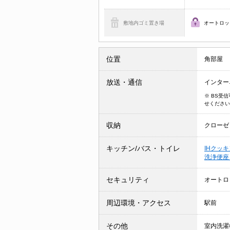
敷地内ゴミ置き場
オートロッ
位置
角部屋
放送・通信
インター
※ BS受
せください
収納
クローゼ
キッチン/バス・トイレ
IHクッ
洗浄便
セキュリティ
オートロ
周辺環境・アクセス
駅前
その他
室内洗濯