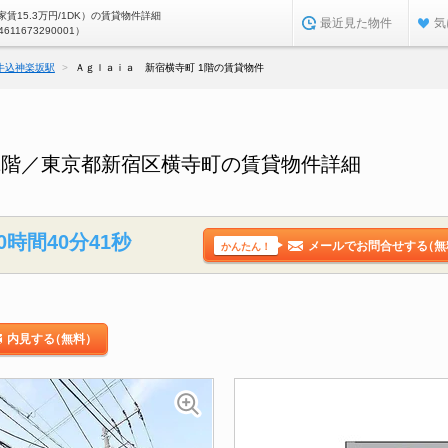
賃15.3万円/1DK）の賃貸物件詳細
最近見た物件
気
4611673290001）
牛込神楽坂駅
Ａｇｌａｉａ 新宿横寺町 1階の賃貸物件
1階／東京都新宿区横寺町の賃貸物件詳細
0時間40分40秒
メールでお問合せする
（無
かんたん！
内見する
（無料）