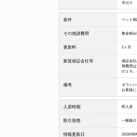
市ガス
条件
ペット相
その他諸費用
敷金積み増
更新料
1ヶ月
家賃保証会社等
保証会社
期費用は
の１％。
備考
タウンハ
お客様に
入居時期
即入居
取引形態
一般媒介
情報更新日
2026/08/