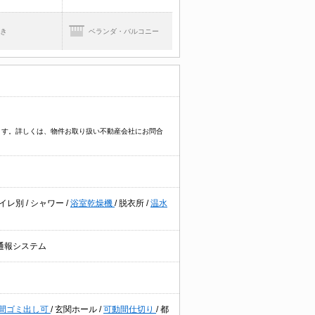
焚き
ベランダ・バルコニー
ます。詳しくは、物件お取り扱い不動産会社にお問合
イレ別
/
シャワー
/
浴室乾燥機
/
脱衣所
/
温水
通報システム
時間ゴミ出し可
/
玄関ホール
/
可動間仕切り
/
都