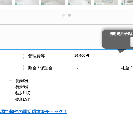
初期費用が気
管理費等
10,000円
敷金 / 保証金
礼金 /
-- / --
2
駅
徒歩
分
5
徒歩
分
11
徒歩
分
15
徒歩
分
地図で物件の周辺環境をチェック！