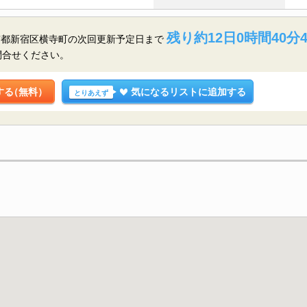
残り約12日0時間40分
京都新宿区横寺町の
次回更新予定日まで
問合せください。
する
（無料）
気になるリストに追加する
とりあえず