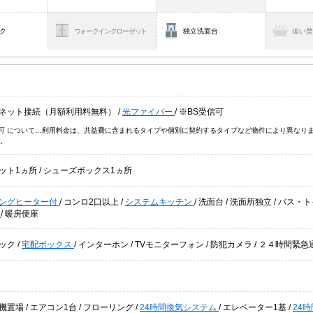
ク
ウォークインクローゼット
独立洗面台
追い
ネット接続（月額利用料無料）
/
光ファイバー
/
※BS受信可
信可 について…利用料金は、共益費に含まれるタイプや個別に契約するタイプなど物件により異なり
。
ット1ヵ所
/
シューズボックス1ヵ所
キングヒーター付
/
コンロ2口以上
/
システムキッチン
/
洗面台
/
洗面所独立
/
バス・ト
座
/
暖房便座
ック
/
宅配ボックス
/
インターホン
/
TVモニターフォン
/
防犯カメラ
/
２４時間緊急
機置場
/
エアコン1台
/
フローリング
/
24時間換気システム
/
エレベーター1基
/
24