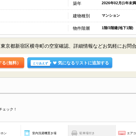
築年
2026年02月(1年未満
建物種別
マンション
物件階層
1階/3階建(地下1階)
／東京都新宿区横寺町の空室確認、詳細情報などお気軽にお問
する
（無料）
気になるリストに追加する
とりあえず
チェック！
ーホン
室内洗濯機置き場
駐車場付き
エア