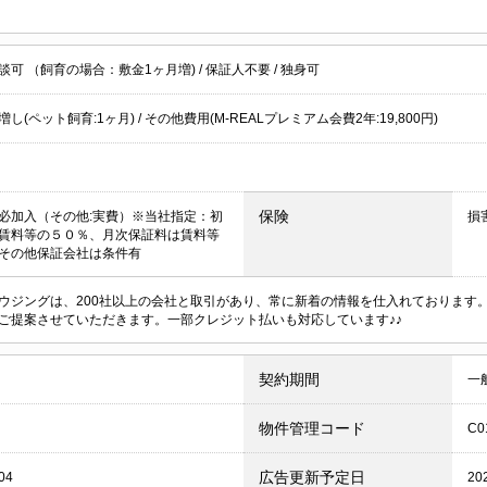
談可 （飼育の場合：敷金1ヶ月増)
/
保証人不要
/
独身可
し(ペット飼育:1ヶ月) / その他費用(M-REALプレミアム会費2年:19,800円)
保険
必加入（その他:実費）※当社指定：初
損
賃料等の５０％、月次保証料は賃料等
その他保証会社は条件有
ウジングは、200社以上の会社と取引があり、常に新着の情報を仕入れております
ご提案させていただきます。一部クレジット払いも対応しています♪♪
契約期間
一
物件管理コード
C0
広告更新予定日
04
20