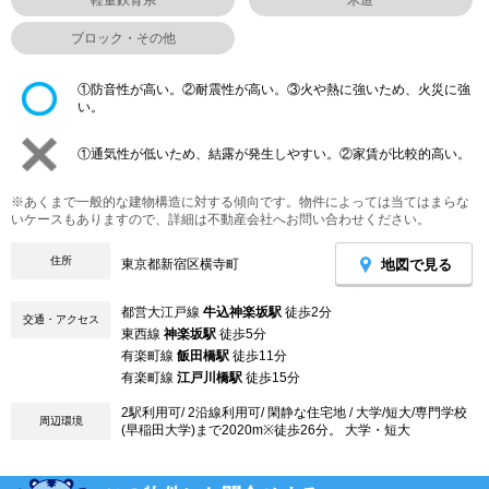
ブロック・その他
①防音性が高い。②耐震性が高い。③火や熱に強いため、火災に強
い。
①通気性が低いため、結露が発生しやすい。②家賃が比較的高い。
※あくまで一般的な建物構造に対する傾向です。物件によっては当てはまらな
いケースもありますので、詳細は不動産会社へお問い合わせください。
住所
地図で見る
東京都新宿区横寺町
都営大江戸線
牛込神楽坂駅
徒歩2分
交通・アクセス
東西線
神楽坂駅
徒歩5分
有楽町線
飯田橋駅
徒歩11分
有楽町線
江戸川橋駅
徒歩15分
2駅利用可/ 2沿線利用可/ 閑静な住宅地 / 大学/短大/専門学校
周辺環境
(早稲田大学)まで2020m※徒歩26分。 大学・短大