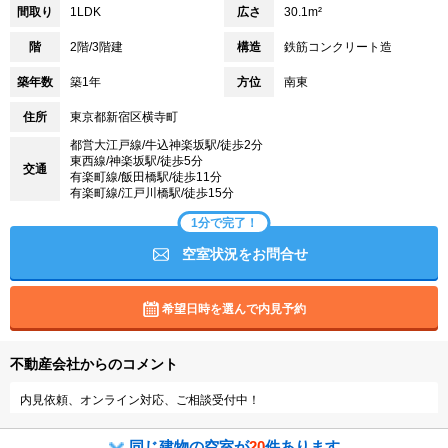
間取り
1LDK
広さ
30.1m²
階
2階/3階建
構造
鉄筋コンクリート造
築年数
築1年
方位
南東
住所
東京都新宿区横寺町
都営大江戸線/牛込神楽坂駅/徒歩2分
東西線/神楽坂駅/徒歩5分
交通
有楽町線/飯田橋駅/徒歩11分
有楽町線/江戸川橋駅/徒歩15分
1分で完了！
空室状況をお問合せ
希望日時を選んで内見予約
不動産会社からのコメント
内見依頼、オンライン対応、ご相談受付中！
同じ建物の空室が
20
件あります