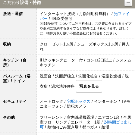
こだわり設備・特徴
放送・通信
インターネット接続（月額利用料無料） /
光ファイ
バー
/ ※BS受信可
※ BS受信可 について…利用料金は、共益費に含まれるタイプ
や個別に契約するタイプなど物件により異なります。詳しく
は、物件お取り扱い不動産会社にお問合せください。
収納
クローゼット1ヵ所 / シューズボックス1ヵ所 / 押入
れ
キッチン（台
IHクッキングヒーター付 / コンロ2口以上 / システム
所）
キッチン
バスルーム（浴
洗面台 / 洗面所独立 / 洗面化粧台 / 浴室乾燥機 / 脱
室）/ トイレ
衣所 / 温水洗浄便座
写真を見る
セキュリティ
オートロック /
宅配ボックス
/ インターホン / TVモ
ニターフォン / 防犯カメラ
その他
フリーレント / 室内洗濯機置場 / エアコン1台 / 全居
室フローリング / エレベーター1基 /
24時間ゴミ出し
可
/ 敷地内ごみ置き場 / 都市ガス / 給湯