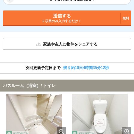
送信する
無料
2 項目のみ入力するだけ！
家族や友人に物件をシェアする
次回更新予定日まで
残り約10日4時間35分11秒
バスルーム（浴室）/ トイレ