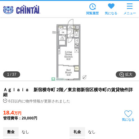
お部屋を探す
閲覧履歴
気になる
メニュー
沿線・駅から
住所から
家賃相場から
通勤通学時間から
物件特集から
拡大
1
/
37
不動産会社から
Ａｇｌａｉａ 新宿横寺町 2階／東京都新宿区横寺町の賃貸物件詳
TOP
細
6日以内に物件情報が更新されました
18.4
万円
管理費等：20,000円
気になる
敷金
なし
礼金
なし