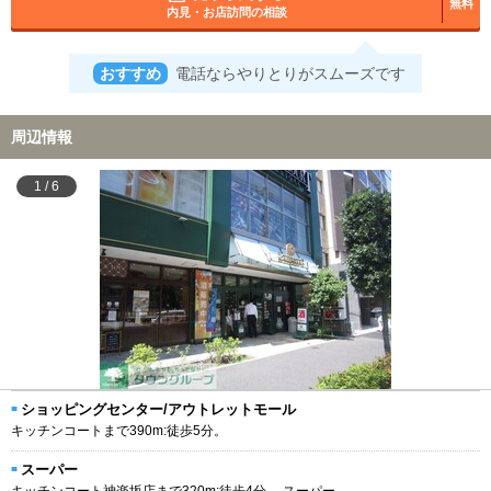
無料
内見・お店訪問の相談
おすすめ
電話ならやりとりがスムーズです
周辺情報
1
/
6
ショッピングセンター/アウトレットモール
キッチンコートまで390m:徒歩5分。
スーパー
キッチンコート神楽坂店まで320m:徒歩4分。 スーパー