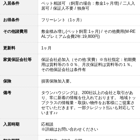
入居条件
ペット相談可 （飼育の場合：敷金1ヶ月増) / 二人入
居可 / 保証人不要 / 独身可
お得条件
フリーレント（1ヶ月）
その他諸費用
敷金積み増し(ペット飼育:1ヶ月) / その他費用(M-RE
ALプレミアム会費2年:19,800円)
更新料
1ヶ月
家賃保証会社等
保証会社必加入（その他:実費）※当社指定：初期費
用は賃料等の５０％、月次保証料は賃料等の１％。
その他保証会社は条件有
保険
損害保険加入要。
備考
タウンハウジングは、200社以上の会社と取引があ
り、常に新着の情報を仕入れております。 地域トッ
プクラスの情報量・取扱い物件をお客様にご提案さ
せていただきます。一部クレジット払いも対応して
います♪♪
入居時期
応相談
※詳細はお問い合わせください