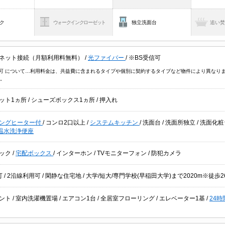
ク
ウォークインクローゼット
独立洗面台
追い
ネット接続（月額利用料無料）
/
光ファイバー
/
※BS受信可
信可 について…利用料金は、共益費に含まれるタイプや個別に契約するタイプなど物件により異なり
。
ット1ヵ所
/
シューズボックス1ヵ所
/
押入れ
キングヒーター付
/
コンロ2口以上
/
システムキッチン
/
洗面台
/
洗面所独立
/
洗面化
温水洗浄便座
ック
/
宅配ボックス
/
インターホン
/
TVモニターフォン
/
防犯カメラ
可
/
2沿線利用可
/
閑静な住宅地
/ 大学/短大/専門学校(早稲田大学)まで2020m※徒歩
ント
/
室内洗濯機置場
/
エアコン1台
/
全居室フローリング
/
エレベーター1基
/
24