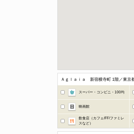
Ａｇｌａｉａ 新宿横寺町 1階／東京
スーパー・コンビニ・100均
映画館
飲食店（カフェ/FF/ファミレ
スなど）