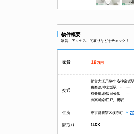
物件概要
家賃、アクセス、間取りなどをチェック！
18
家賃
万円
都営大江戸線/牛込神楽坂
東西線/神楽坂駅
交通
有楽町線/飯田橋駅
有楽町線/江戸川橋駅
住所
東京都新宿区横寺町
間取り
1LDK