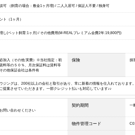
談可 （飼育の場合：敷金1ヶ月増)
/
二人入居可
/
保証人不要
/
独身可
ント（1ヶ月）
し(ペット飼育:1ヶ月) / その他費用(M-REALプレミアム会費2年:19,800円)
保険
必加入（その他:実費）※当社指定：初
損
賃料等の５０％、月次保証料は賃料等
その他保証会社は条件有
ウジングは、200社以上の会社と取引があり、常に新着の情報を仕入れております
ご提案させていただきます。一部クレジット払いも対応しています♪♪
契約期間
一
お問い合わせください
物件管理コード
C0