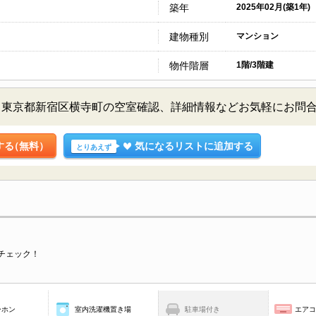
築年
2025年02月(築1年)
建物種別
マンション
物件階層
1階/3階建
／東京都新宿区横寺町の空室確認、詳細情報などお気軽にお問
する
（無料）
気になるリストに追加する
とりあえず
チェック！
ーホン
室内洗濯機置き場
駐車場付き
エア