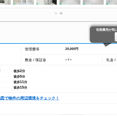
初期費用が気
管理費等
20,000円
敷金 / 保証金
礼金 /
-- / --
2
駅
徒歩
分
5
徒歩
分
11
徒歩
分
15
徒歩
分
地図で物件の周辺環境をチェック！