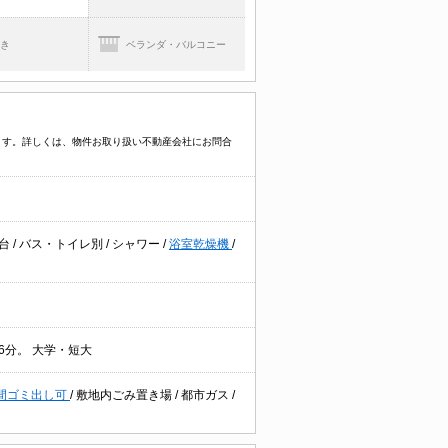
焚き
ベランダ・バルコニー
ます。詳しくは、物件お取り扱い不動産会社にお問合
粧台
/
バス・トイレ別
/
シャワー
/
浴室乾燥機
/
26分。 大学・短大
時間ゴミ出し可
/
敷地内ごみ置き場
/
都市ガス
/