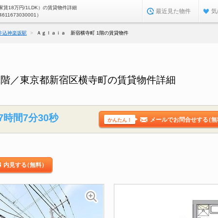
賃18万円/1LDK）の賃貸物件詳細
最近見た物件
気
4611673030001）
牛込神楽坂駅
Ａｇｌａｉａ 新宿横寺町 1階の賃貸物件
1階／東京都新宿区横寺町の賃貸物件詳細
7時間7分29秒
メールでお問合せする
（無
かんたん！
内見する
（無料）