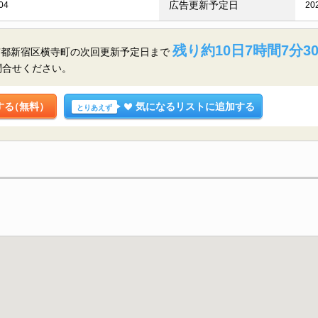
広告更新予定日
04
20
残り約10日7時間7分2
京都新宿区横寺町の
次回更新予定日まで
問合せください。
する
（無料）
気になるリストに追加する
とりあえず