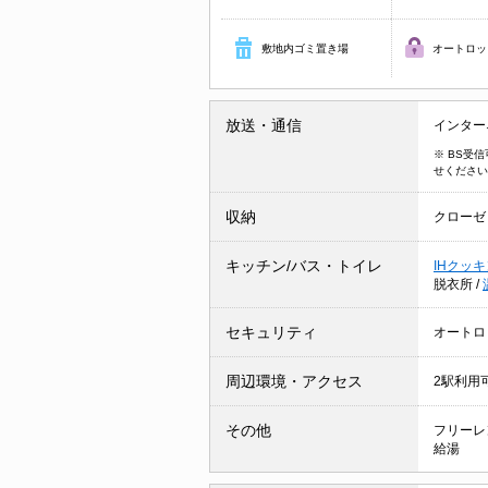
敷地内ゴミ置き場
オートロッ
放送・通信
インター
※ BS受
せください
収納
クローゼ
キッチン/バス・トイレ
IHクッ
脱衣所
/
セキュリティ
オートロ
周辺環境・アクセス
2駅利用
その他
フリーレ
給湯