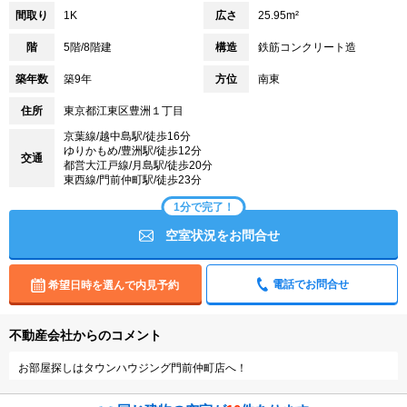
間取り
1K
広さ
25.95m²
階
5階/8階建
構造
鉄筋コンクリート造
築年数
築9年
方位
南東
住所
東京都江東区豊洲１丁目
京葉線/越中島駅/徒歩16分
ゆりかもめ/豊洲駅/徒歩12分
交通
都営大江戸線/月島駅/徒歩20分
東西線/門前仲町駅/徒歩23分
1分で完了！
空室状況をお問合せ
電話でお問合せ
希望日時を選んで内見予約
不動産会社からのコメント
お部屋探しはタウンハウジング門前仲町店へ！