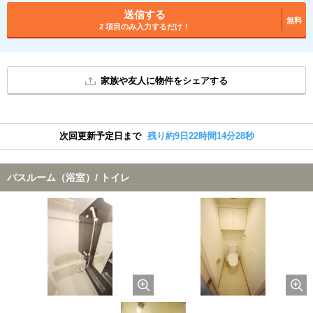
送信する
無料
2 項目のみ入力するだけ！
家族や友人に物件をシェアする
次回更新予定日まで
残り約9日22時間14分28秒
バスルーム（浴室）/ トイレ