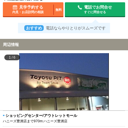
見学予約する
電話でお問合せ
無料
内見・お店訪問の相談
すぐに問合せる
おすすめ
電話ならやりとりがスムーズです
周辺情報
1
/
6
ショッピングセンター/アウトレットモール
ハニーズ豊洲店まで970m:ハニーズ豊洲店