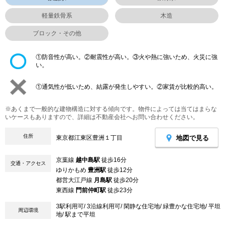
軽量鉄骨系
木造
ブロック・その他
①防音性が高い。②耐震性が高い。③火や熱に強いため、火災に強
い。
①通気性が低いため、結露が発生しやすい。②家賃が比較的高い。
※あくまで一般的な建物構造に対する傾向です。物件によっては当てはまらな
いケースもありますので、詳細は不動産会社へお問い合わせください。
住所
地図で見る
東京都江東区豊洲１丁目
京葉線
越中島駅
徒歩16分
交通・アクセス
ゆりかもめ
豊洲駅
徒歩12分
都営大江戸線
月島駅
徒歩20分
東西線
門前仲町駅
徒歩23分
3駅利用可/ 3沿線利用可/ 閑静な住宅地/ 緑豊かな住宅地/ 平坦
周辺環境
地/ 駅まで平坦