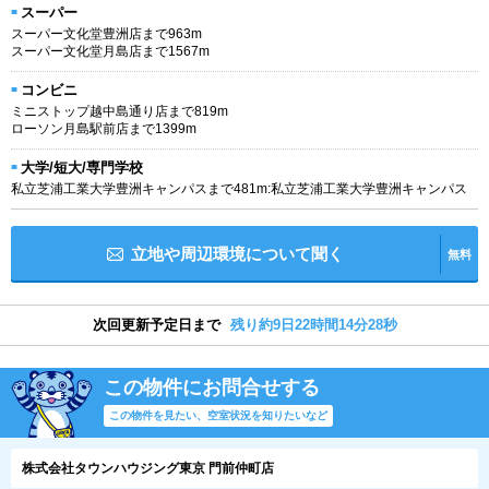
スーパー
スーパー文化堂豊洲店まで963m
スーパー文化堂月島店まで1567m
コンビニ
ミニストップ越中島通り店まで819m
ローソン月島駅前店まで1399m
大学/短大/専門学校
私立芝浦工業大学豊洲キャンパスまで481m:私立芝浦工業大学豊洲キャンパス
立地や周辺環境について聞く
無料
次回更新予定日まで
残り約9日22時間14分28秒
この物件にお問合せする
この物件を見たい、空室状況を知りたいなど
株式会社タウンハウジング東京 門前仲町店