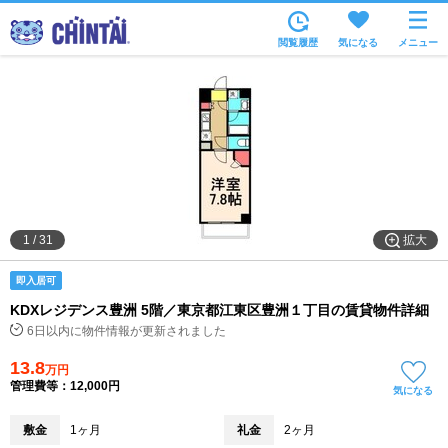
お部屋を探す
閲覧履歴
気になる
メニュー
沿線・駅から
住所から
家賃相場から
通勤通学時間から
物件特集から
拡大
1
/
31
不動産会社から
即入居可
TOP
KDXレジデンス豊洲 5階／東京都江東区豊洲１丁目の賃貸物件詳細
6日以内に物件情報が更新されました
13.8
万円
管理費等：12,000円
気になる
敷金
1ヶ月
礼金
2ヶ月