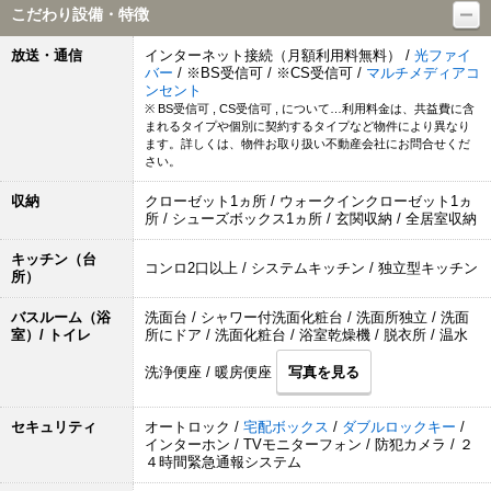
こだわり設備・特徴
放送・通信
インターネット接続（月額利用料無料） /
光ファイ
バー
/ ※BS受信可 / ※CS受信可 /
マルチメディアコ
ンセント
※ BS受信可 , CS受信可 , について…利用料金は、共益費に含
まれるタイプや個別に契約するタイプなど物件により異なり
ます。詳しくは、物件お取り扱い不動産会社にお問合せくだ
さい。
収納
クローゼット1ヵ所 / ウォークインクローゼット1ヵ
所 / シューズボックス1ヵ所 / 玄関収納 / 全居室収納
キッチン（台
コンロ2口以上 / システムキッチン / 独立型キッチン
所）
バスルーム（浴
洗面台 / シャワー付洗面化粧台 / 洗面所独立 / 洗面
室）/ トイレ
所にドア / 洗面化粧台 / 浴室乾燥機 / 脱衣所 / 温水
洗浄便座 / 暖房便座
写真を見る
セキュリティ
オートロック /
宅配ボックス
/
ダブルロックキー
/
インターホン / TVモニターフォン / 防犯カメラ / ２
４時間緊急通報システム