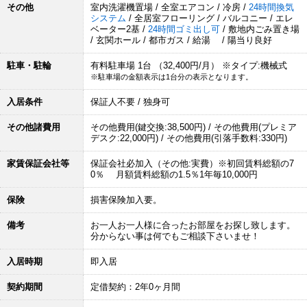
その他
室内洗濯機置場 / 全室エアコン / 冷房 /
24時間換気
システム
/ 全居室フローリング / バルコニー / エレ
ベーター2基 /
24時間ゴミ出し可
/ 敷地内ごみ置き場
/ 玄関ホール / 都市ガス / 給湯 / 陽当り良好
駐車・駐輪
有料駐車場 1台 （32,400円/月） ※タイプ:機械式
※駐車場の金額表示は1台分の表示となります。
入居条件
保証人不要 / 独身可
その他諸費用
その他費用(鍵交換:38,500円) / その他費用(プレミア
デスク:22,000円) / その他費用(引落手数料:330円)
家賃保証会社等
保証会社必加入（その他:実費）※初回賃料総額の7
0％ 月額賃料総額の1.5％1年毎10,000円
保険
損害保険加入要。
備考
お一人お一人様に合ったお部屋をお探し致します。
分からない事は何でもご相談下さいませ！
入居時期
即入居
契約期間
定借契約：2年0ヶ月間