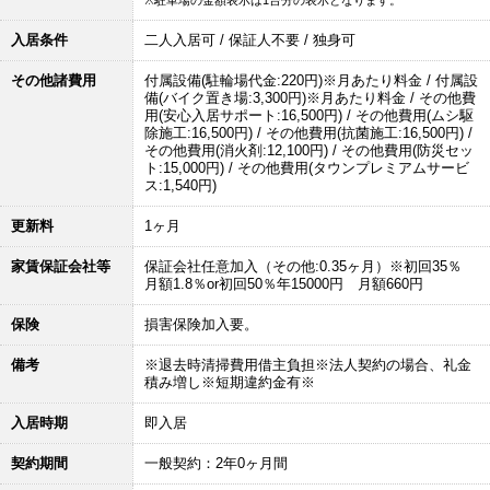
※駐車場の金額表示は1台分の表示となります。
入居条件
二人入居可 / 保証人不要 / 独身可
その他諸費用
付属設備(駐輪場代金:220円)※月あたり料金 / 付属設
備(バイク置き場:3,300円)※月あたり料金 / その他費
用(安心入居サポート:16,500円) / その他費用(ムシ駆
除施工:16,500円) / その他費用(抗菌施工:16,500円) /
その他費用(消火剤:12,100円) / その他費用(防災セッ
ト:15,000円) / その他費用(タウンプレミアムサービ
ス:1,540円)
更新料
1ヶ月
家賃保証会社等
保証会社任意加入（その他:0.35ヶ月）※初回35％
月額1.8％or初回50％年15000円 月額660円
保険
損害保険加入要。
備考
※退去時清掃費用借主負担※法人契約の場合、礼金
積み増し※短期違約金有※
入居時期
即入居
契約期間
一般契約：2年0ヶ月間