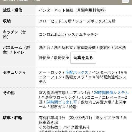
放送・通信
インターネット接続（月額利用料無料）
収納
クローゼット1ヵ所 / シューズボックス1ヵ所
キッチン（台
コンロ2口以上 / システムキッチン
所）
バスルーム（浴
洗面台 / 洗面所独立 / 浴室乾燥機 / 脱衣所 / 温水洗
室）/ トイレ
浄便座 / 暖房便座
写真を見る
セキュリティ
オートロック /
宅配ボックス
/ インターホン / TVモ
ニターフォン / 防犯カメラ / ２４時間緊急通報シス
テム
その他
室内洗濯機置場 / エアコン1台 /
24時間換気システム
/ 全居室フローリング / バルコニー / エレベーター2
基 /
24時間ゴミ出し可
/ 敷地内ごみ置き場 / 玄関ホ
ール / 都市ガス / 給湯
駐車・駐輪
有料駐車場 1台 （33,000円/月） ※タイプ:平置 / 自
転車置き場
その他特徴： バイク置場あり