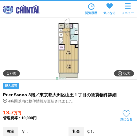
お部屋を探す
閲覧履歴
気になる
メニュー
沿線・駅から
住所から
家賃相場から
通勤通学時間から
物件特集から
拡大
1
/
40
不動産会社から
即入居可
TOP
Prier Sanno 3階／東京都大田区山王１丁目の賃貸物件詳細
4時間以内に物件情報が更新されました
13.7
万円
管理費等：10,000円
気になる
敷金
なし
礼金
なし