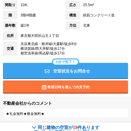
間取り
1DK
広さ
25.5m²
階
3階/4階建
構造
鉄筋コンクリート造
築年数
築1年
方位
北東
住所
東京都大田区山王１丁目
京浜東北線・根岸線/大森駅/徒歩8分
交通
横須賀線/西大井駅/徒歩17分
都営浅草線/馬込駅/徒歩17分
1分で完了！
空室状況をお問合せ
希望日時を選んで内見予約
不動産会社からのコメント
★礼金無料★敷金無料★
同じ建物の空室が
19
件あります