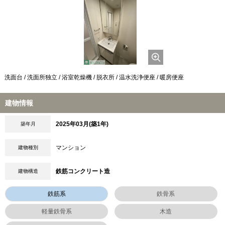
洗面台 / 洗面所独立 / 浴室乾燥機 / 脱衣所 / 温水洗浄便座 / 暖房便座
建物情報
2025年03月(築1年)
築年月
マンション
建物種別
鉄筋コンクリート造
建物構造
鉄筋系
鉄骨系
軽量鉄骨系
木造