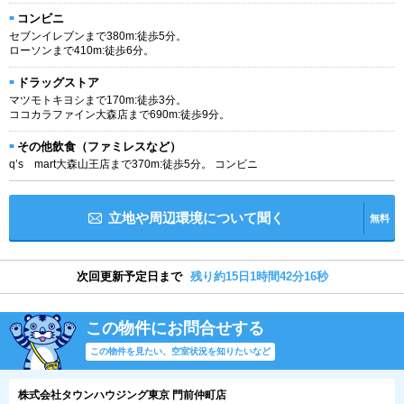
コンビニ
セブンイレブンまで380m:徒歩5分。
ローソンまで410m:徒歩6分。
ドラッグストア
マツモトキヨシまで170m:徒歩3分。
ココカラファイン大森店まで690m:徒歩9分。
その他飲食（ファミレスなど）
q’s mart大森山王店まで370m:徒歩5分。 コンビニ
立地や周辺環境について聞く
無料
次回更新予定日まで
残り約15日1時間42分15秒
この物件にお問合せする
この物件を見たい、空室状況を知りたいなど
株式会社タウンハウジング東京 門前仲町店