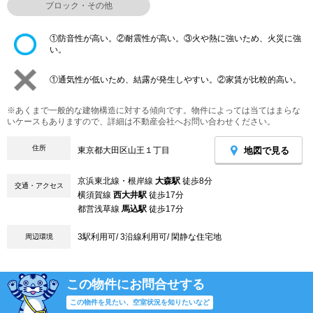
ブロック・その他
①防音性が高い。②耐震性が高い。③火や熱に強いため、火災に強
い。
①通気性が低いため、結露が発生しやすい。②家賃が比較的高い。
※あくまで一般的な建物構造に対する傾向です。物件によっては当てはまらな
いケースもありますので、詳細は不動産会社へお問い合わせください。
住所
地図で見る
東京都大田区山王１丁目
京浜東北線・根岸線
大森駅
徒歩8分
交通・アクセス
横須賀線
西大井駅
徒歩17分
都営浅草線
馬込駅
徒歩17分
3駅利用可/ 3沿線利用可/ 閑静な住宅地
周辺環境
この物件にお問合せする
この物件を見たい、空室状況を知りたいなど