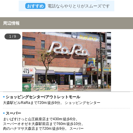
おすすめ
電話ならやりとりがスムーズです
周辺情報
1
/
9
ショッピングセンター/アウトレットモール
大森駅ビルRaRaまで720m:徒歩9分。 ショッピングセンター
スーパー
まいばすけっと山王銀座店まで430m:徒歩6分。
スーパーオオゼキ大森駅前店まで760m:徒歩10分。
肉のハナマサ大森店まで720m:徒歩9分。 スーパー